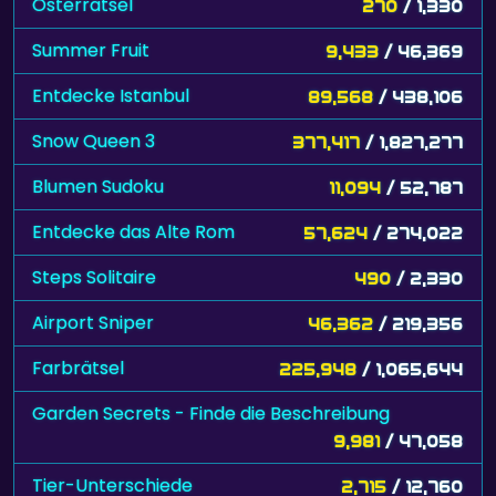
Osterrätsel
270
/ 1,330
Summer Fruit
9,433
/ 46,369
Entdecke Istanbul
89,568
/ 438,106
Snow Queen 3
377,417
/ 1,827,277
Blumen Sudoku
11,094
/ 52,787
Entdecke das Alte Rom
57,624
/ 274,022
Steps Solitaire
490
/ 2,330
Airport Sniper
46,362
/ 219,356
Farbrätsel
225,948
/ 1,065,644
Garden Secrets - Finde die Beschreibung
9,981
/ 47,058
Tier-Unterschiede
2,715
/ 12,760