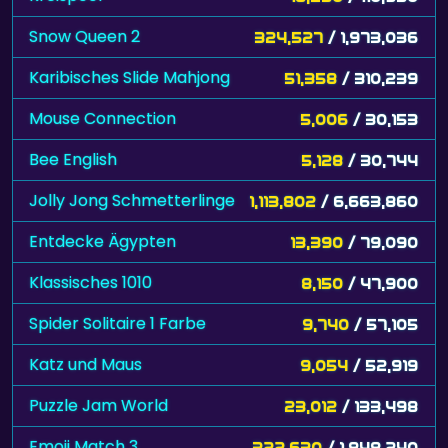
Snow Queen 2
324,527
/ 1,973,036
Karibisches Slide Mahjong
51,358
/ 310,239
Mouse Connection
5,006
/ 30,153
Bee English
5,128
/ 30,744
Jolly Jong Schmetterlinge
1,113,802
/ 6,663,860
Entdecke Ägypten
13,390
/ 79,090
Klassisches 1010
8,150
/ 47,900
Spider Solitaire 1 Farbe
9,740
/ 57,105
Katz und Maus
9,054
/ 52,919
Puzzle Jam World
23,012
/ 133,498
Emoji Match 3
322,630
/ 1,848,240