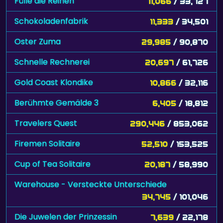
Fülle die Reihen
11,066
/ 33,727
Schokoladenfabrik
11,333
/ 34,501
Oster Zuma
29,985
/ 90,870
Schnelle Rechnerei
20,697
/ 61,726
Gold Coast Klondike
10,866
/ 32,116
Berühmte Gemälde 3
6,405
/ 18,812
Travelers Quest
290,446
/ 853,062
Firemen Solitaire
52,510
/ 153,525
Cup of Tea Solitaire
20,187
/ 58,990
Warehouse - Versteckte Unterschiede
34,745
/ 101,046
Die Juwelen der Prinzessin
7,639
/ 22,178