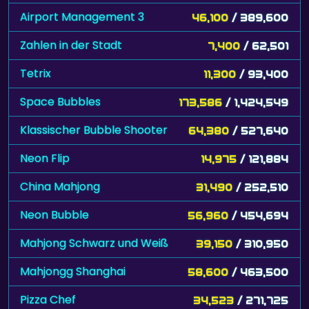
Airport Management 3
46,100
/ 389,600
Zahlen in der Stadt
7,400
/ 62,501
Tetrix
11,300
/ 93,400
Space Bubbles
173,586
/ 1,424,549
Klassischer Bubble Shooter
64,380
/ 527,640
Neon Flip
14,975
/ 121,884
China Mahjong
31,490
/ 252,510
Neon Bubble
56,960
/ 454,694
Mahjong Schwarz und Weiß
39,150
/ 310,950
Mahjongg Shanghai
58,600
/ 463,500
Pizza Chef
34,523
/ 271,725