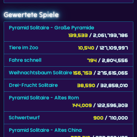
Gewertete Spiele
Pyramid Solitaire - Große Pyramide
139,533
/ 2,061,793,786
Tiere im Zoo
10,540
/ 127,109,997
Fahre schnell
794
/ 2,804,556
Weihnachtsbaum Solitaire
156,753
/ 275,615,065
Drei-Frucht Solitaire
38,590
/ 32,858,010
Pyramid Solitaire - Altes Rom
144,009
/ 122,596,303
Schwertwurf
900
/ 710,000
Pyramid Solitaire - Altes China