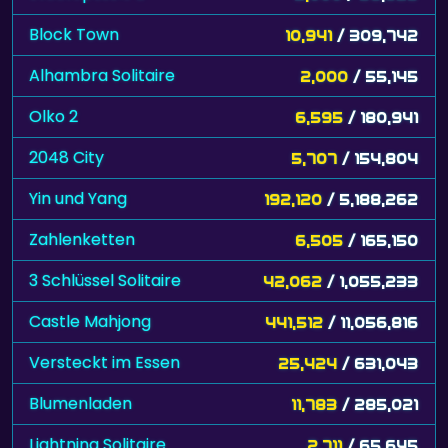
Block Town
10,941
/ 309,742
Alhambra Solitaire
2,000
/ 55,145
Olko 2
6,595
/ 180,941
2048 City
5,707
/ 154,804
Yin und Yang
192,120
/ 5,188,262
Zahlenketten
6,505
/ 165,150
3 Schlüssel Solitaire
42,062
/ 1,055,233
Castle Mahjong
441,512
/ 11,056,816
Versteckt im Essen
25,424
/ 631,043
Blumenladen
11,783
/ 285,021
Lightning Solitaire
2,711
/ 65,645