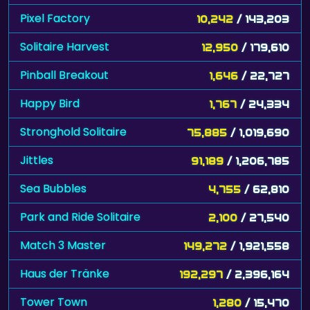
Pixel Factory
10,242
/ 143,203
Solitaire Harvest
12,950
/ 179,610
Pinball Breakout
1,646
/ 22,727
Happy Bird
1,767
/ 24,334
Stronghold Solitaire
75,885
/ 1,019,690
Jittles
91,189
/ 1,206,785
Sea Bubbles
4,755
/ 62,810
Park and Ride Solitaire
2,100
/ 27,540
Match 3 Master
149,272
/ 1,921,558
Haus der Tränke
192,297
/ 2,396,164
Tower Town
1,280
/ 15,470