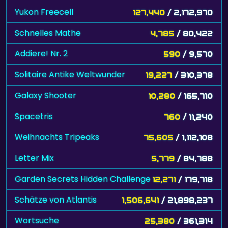
Yukon Freecell
127,440
/ 2,172,970
Schnelles Mathe
4,785
/ 80,422
Addiere! Nr. 2
590
/ 9,570
Solitaire Antike Weltwunder
19,227
/ 310,378
Galaxy Shooter
10,280
/ 165,710
Spacetris
760
/ 11,240
Weihnachts Tripeaks
75,605
/ 1,112,108
Letter Mix
5,779
/ 84,788
Garden Secrets Hidden Challenge
12,271
/ 179,718
Schätze von Atlantis
1,506,641
/ 21,898,237
Wortsuche
25,380
/ 361,314