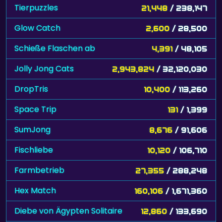
Tierpuzzles
21,448
/ 238,147
Glow Catch
2,600
/ 28,500
Schieße Flaschen ab
4,391
/ 48,105
Jolly Jong Cats
2,943,824
/ 32,120,030
DropTris
10,400
/ 113,260
Space Trip
131
/ 1,399
SumJong
8,676
/ 91,606
Fischliebe
10,120
/ 106,710
Farmbetrieb
27,355
/ 288,248
Hex Match
160,106
/ 1,671,360
Diebe von Ägypten Solitaire
12,860
/ 133,690