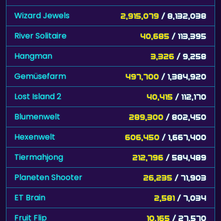
Wizard Jewels
2,915,079
/ 8,132,038
River Solitaire
40,685
/ 113,395
Hangman
3,326
/ 9,258
Gemüsefarm
497,700
/ 1,384,920
Lost Island 2
40,415
/ 112,170
Blumenwelt
289,300
/ 802,450
Hexenwelt
606,450
/ 1,667,400
Tiermahjong
212,796
/ 584,489
Planeten Shooter
26,235
/ 71,903
ET Brain
2,581
/ 7,034
Fruit Flip
10,165
/ 27,570