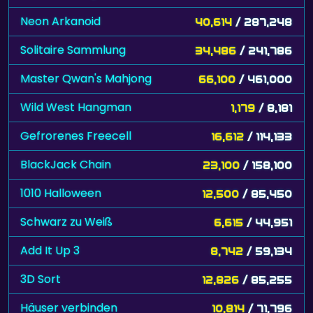
Neon Arkanoid
40,614
/ 287,248
Solitaire Sammlung
34,486
/ 241,786
Master Qwan's Mahjong
66,100
/ 461,000
Wild West Hangman
1,179
/ 8,181
Gefrorenes Freecell
16,612
/ 114,133
BlackJack Chain
23,100
/ 158,100
1010 Halloween
12,500
/ 85,450
Schwarz zu Weiß
6,615
/ 44,951
Add It Up 3
8,742
/ 59,134
3D Sort
12,826
/ 85,255
Häuser verbinden
10,814
/ 71,796