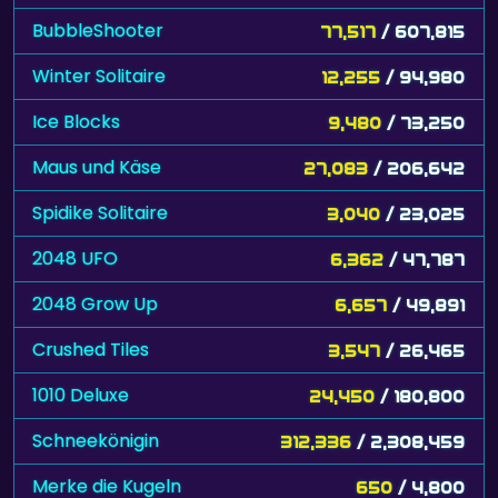
BubbleShooter
77,517
/ 607,815
Winter Solitaire
12,255
/ 94,980
Ice Blocks
9,480
/ 73,250
Maus und Käse
27,083
/ 206,642
Spidike Solitaire
3,040
/ 23,025
2048 UFO
6,362
/ 47,787
2048 Grow Up
6,657
/ 49,891
Crushed Tiles
3,547
/ 26,465
1010 Deluxe
24,450
/ 180,800
Schneekönigin
312,336
/ 2,308,459
Merke die Kugeln
650
/ 4,800