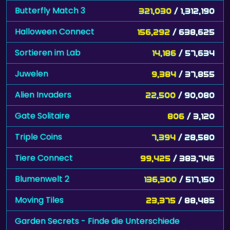
Butterfly Match 3
321,030
/ 1,312,190
Halloween Connect
156,292
/ 638,625
Sortieren im Lab
14,186
/ 57,634
Juwelen
9,384
/ 37,855
Alien Invaders
22,500
/ 90,080
Gate Solitaire
806
/ 3,120
Triple Coins
7,394
/ 28,580
Tiere Connect
99,425
/ 383,746
Blumenwelt 2
136,300
/ 517,150
Moving Tiles
23,375
/ 88,485
Garden Secrets - Finde die Unterschiede