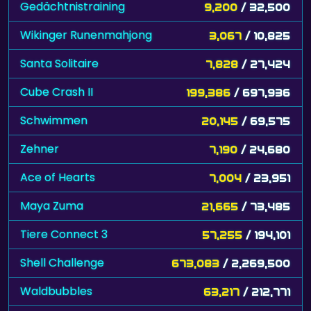
Gedächtnistraining
9,200
/ 32,500
Wikinger Runenmahjong
3,067
/ 10,825
Santa Solitaire
7,828
/ 27,424
Cube Crash II
199,386
/ 697,936
Schwimmen
20,145
/ 69,575
Zehner
7,190
/ 24,680
Ace of Hearts
7,004
/ 23,951
Maya Zuma
21,665
/ 73,485
Tiere Connect 3
57,255
/ 194,101
Shell Challenge
673,083
/ 2,269,500
Waldbubbles
63,217
/ 212,771