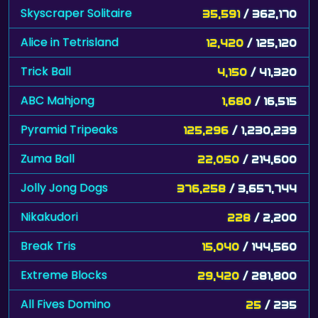
Skyscraper Solitaire
35,591
/ 362,170
Alice in Tetrisland
12,420
/ 125,120
Trick Ball
4,150
/ 41,320
ABC Mahjong
1,680
/ 16,515
Pyramid Tripeaks
125,296
/ 1,230,239
Zuma Ball
22,050
/ 214,600
Jolly Jong Dogs
376,258
/ 3,657,744
Nikakudori
228
/ 2,200
Break Tris
15,040
/ 144,560
Extreme Blocks
29,420
/ 281,800
All Fives Domino
25
/ 235