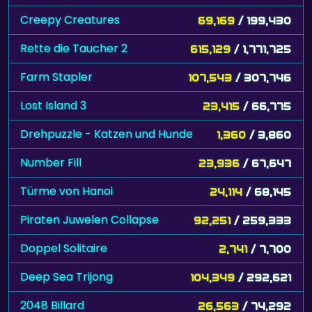
Creepy Creatures
69,169
/ 199,430
Rette die Taucher 2
615,129
/ 1,771,725
Farm Stapler
107,543
/ 307,746
Lost Island 3
23,415
/ 66,775
Drehpuzzle - Katzen und Hunde
1,360
/ 3,860
Number Fill
23,936
/ 67,647
Türme von Hanoi
24,114
/ 68,145
Piraten Juwelen Collapse
92,251
/ 259,333
Doppel Solitaire
2,741
/ 7,700
Deep Sea Trijong
104,349
/ 292,621
2048 Billard
26,563
/ 74,292