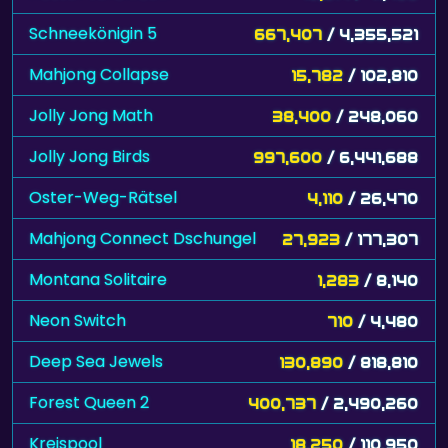
Schneekönigin 5
667,407
/ 4,355,521
Mahjong Collapse
15,782
/ 102,810
Jolly Jong Math
38,400
/ 248,060
Jolly Jong Birds
997,600
/ 6,441,688
Oster-Weg-Rätsel
4,110
/ 26,470
Mahjong Connect Dschungel
27,923
/ 177,307
Montana Solitaire
1,283
/ 8,140
Neon Switch
710
/ 4,480
Deep Sea Jewels
130,890
/ 818,810
Forest Queen 2
400,737
/ 2,490,260
Kreispool
18,250
/ 110,950