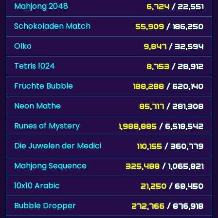
Mahjong 2048
6,724
/ 22,551
Schokoladen Match
55,909
/ 186,250
Olko
9,847
/ 32,594
Tetris 1024
8,753
/ 28,912
Früchte Bubble
188,288
/ 620,140
Neon Mathe
85,717
/ 281,308
Runes of Mystery
1,988,885
/ 6,518,542
Die Juwelen der Medici
110,155
/ 360,779
Mahjong Sequence
325,488
/ 1,065,821
10x10 Arabic
21,250
/ 68,450
Bubble Dropper
272,766
/ 876,918