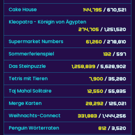
Cake House
144,795
/ 670,521
Kleopatra - Königin von Ägypten
274,705
/ 1,251,520
Supermarket Numbers
61,260
/ 278,810
Sommerferienspiel
132
/ 597
Das Steinpuzzle
1,258,839
/ 5,628,902
Tetris mit Tieren
7,900
/ 35,280
Taj Mahal Solitaire
12,550
/ 55,835
Merge Karten
28,292
/ 125,021
Weihnachts-Connect
331,883
/ 1,444,256
Penguin Wörterraten
812
/ 3,520