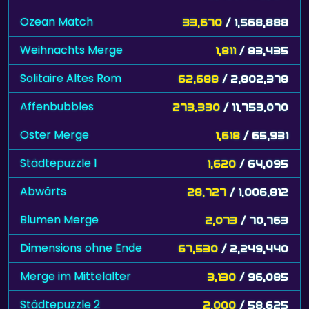
Ozean Match
33,670
/ 1,568,888
Weihnachts Merge
1,811
/ 83,435
Solitaire Altes Rom
62,688
/ 2,802,378
Affenbubbles
273,330
/ 11,753,070
Oster Merge
1,618
/ 65,931
Städtepuzzle 1
1,620
/ 64,095
Abwärts
28,727
/ 1,006,812
Blumen Merge
2,073
/ 70,763
Dimensions ohne Ende
67,530
/ 2,249,440
Merge im Mittelalter
3,130
/ 96,085
Städtepuzzle 2
2,000
/ 58,625