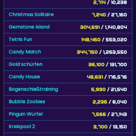
2,714
/ 10,238
Christmas Solitaire
7,240
/ 27,160
Gemstone Island
304,691
/ 1,140,804
Tetris Fun
148,460
/ 553,020
Candy Match
344,750
/ 1,263,550
Gold schürfen
36,100
/ 131,700
Candy House
48,631
/ 176,576
Bogenschießtraining
5,990
/ 21,540
Bubble Zoobies
2,236
/ 8,040
Pinguin Würfel
7,566
/ 27,143
Kreispool 2
3,700
/ 13,150