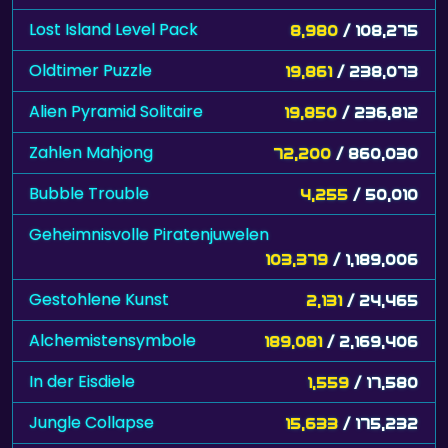
Lost Island Level Pack
8,980
/ 108,275
Oldtimer Puzzle
19,861
/ 238,073
Alien Pyramid Solitaire
19,850
/ 236,812
Zahlen Mahjong
72,200
/ 860,030
Bubble Trouble
4,255
/ 50,010
Geheimnisvolle Piratenjuwelen
103,379
/ 1,189,006
Gestohlene Kunst
2,131
/ 24,465
Alchemistensymbole
189,081
/ 2,169,406
In der Eisdiele
1,559
/ 17,580
Jungle Collapse
15,633
/ 175,232