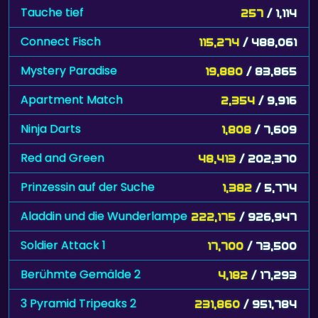
Tauche tief
257
/ 1,114
Connect Fisch
115,274
/ 488,061
Mystery Paradise
19,880
/ 83,865
Apartment Match
2,354
/ 9,916
Ninja Darts
1,808
/ 7,609
Red and Green
48,413
/ 202,370
Prinzessin auf der Suche
1,382
/ 5,774
Aladdin und die Wunderlampe
222,175
/ 926,947
Soldier Attack 1
17,700
/ 73,500
Berühmte Gemälde 2
4,182
/ 17,293
3 Pyramid Tripeaks 2
231,860
/ 951,784