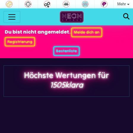
Mehr
Du bist nicht angemeldet.
Melde dich an
Registrierung
Bestenliste
Höchste Wertungen für
1505klara