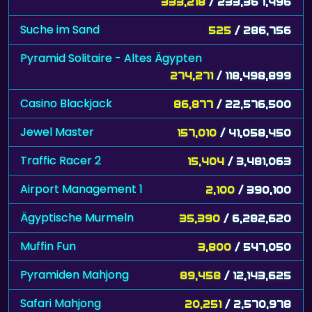
333,218
/ 233,367,496
Suche im Sand
525
/ 286,756
Pyramid Solitaire - Altes Ägypten
274,271
/ 118,498,899
Casino Blackjack
86,877
/ 22,576,500
Jewel Master
157,010
/ 41,058,450
Traffic Racer 2
15,404
/ 3,481,063
Airport Management 1
2,100
/ 390,100
Ägyptische Murmeln
35,390
/ 6,282,620
Muffin Fun
3,800
/ 547,050
Pyramiden Mahjong
89,458
/ 12,143,625
Safari Mahjong
20,251
/ 2,570,978