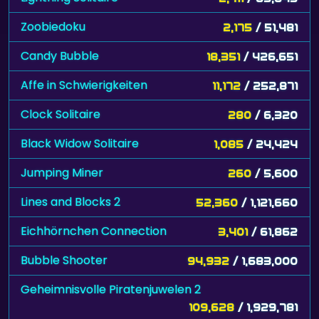
Zoobiedoku
2,175
/ 51,481
Candy Bubble
18,351
/ 426,651
Affe in Schwierigkeiten
11,172
/ 252,871
Clock Solitaire
280
/ 6,320
Black Widow Solitaire
1,085
/ 24,424
Jumping Miner
260
/ 5,600
Lines and Blocks 2
52,360
/ 1,121,660
Eichhörnchen Connection
3,401
/ 61,862
Bubble Shooter
94,932
/ 1,683,000
Geheimnisvolle Piratenjuwelen 2
109,628
/ 1,929,781