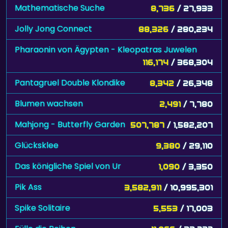
Mathematische Suche
8,736
/ 27,933
Jolly Jong Connect
88,326
/ 280,234
Pharaonin von Ägypten - Kleopatras Juwelen
116,174
/ 368,304
Pantagruel Double Klondike
8,342
/ 26,348
Blumen wachsen
2,491
/ 7,780
Mahjong - Butterfly Garden
507,787
/ 1,582,207
Glücksklee
9,380
/ 29,110
Das königliche Spiel von Ur
1,090
/ 3,350
Pik Ass
3,582,911
/ 10,995,301
Spike Solitaire
5,553
/ 17,003