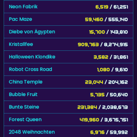
Neon Fabrik
6,519
/ 61,251
Pac Maze
59,460
/ 555,140
Diebe von Ägypten
15,700
/ 143,810
Kristallfee
909,763
/ 8,274,915
Halloween Klondike
3,582
/ 31,861
Robot Cross Road
1,080
/ 9,610
China Temple
23,044
/ 204,162
Bubble Fruit
5,735
/ 50,640
Bunte Steine
231,384
/ 2,038,673
Forest Queen
419,960
/ 3,675,751
2048 Weihnachten
6,976
/ 59,992