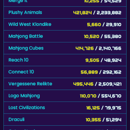
Merge It
10,255
/ 54,529
Plushy Animals
421,824
/ 2,233,882
Wild West Klondike
5,660
/ 29,910
Mahjong Battle
10,520
/ 55,380
Mahjong Cubes
414,726
/ 2,140,766
Reach 10
9,505
/ 48,924
Connect 10
56,889
/ 292,162
Vergessene Relikte
495,446
/ 2,509,421
Logo Mahjong
110,070
/ 554,670
Lost Civilizations
16,125
/ 79,975
Draculi
10,355
/ 51,294