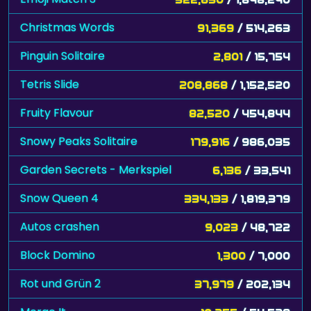
Christmas Words
91,369
/ 514,263
Pinguin Solitaire
2,801
/ 15,754
Tetris Slide
208,868
/ 1,152,520
Fruity Flavour
82,520
/ 454,844
Snowy Peaks Solitaire
179,916
/ 986,035
Garden Secrets - Merkspiel
6,136
/ 33,541
Snow Queen 4
334,133
/ 1,819,379
Autos crashen
9,023
/ 48,722
Block Domino
1,300
/ 7,000
Rot und Grün 2
37,979
/ 202,134