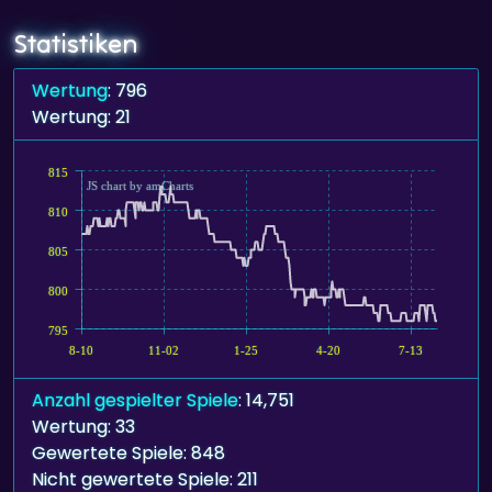
Statistiken
Wertung
: 796
Wertung: 21
815
JS chart by amCharts
810
805
800
795
8-10
11-02
1-25
4-20
7-13
Anzahl gespielter Spiele
: 14,751
Wertung: 33
Gewertete Spiele: 848
Nicht gewertete Spiele: 211