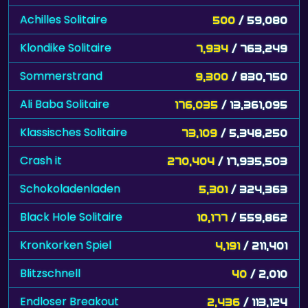
Achilles Solitaire
500
/ 59,080
Klondike Solitaire
7,934
/ 763,249
Sommerstrand
9,300
/ 830,750
Ali Baba Solitaire
176,035
/ 13,361,095
Klassisches Solitaire
73,109
/ 5,348,250
Crash it
270,404
/ 17,935,503
Schokoladenladen
5,301
/ 324,363
Black Hole Solitaire
10,177
/ 559,862
Kronkorken Spiel
4,191
/ 211,401
Blitzschnell
40
/ 2,010
Endloser Breakout
2,436
/ 113,124