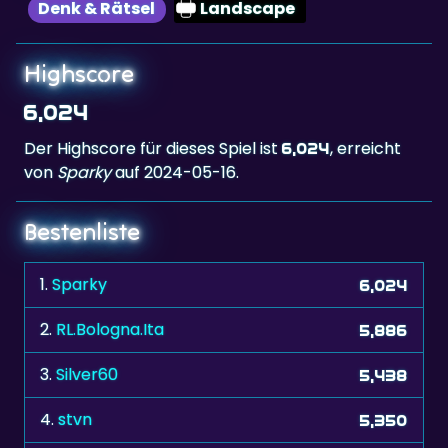
Highscore
6,024
Der Highscore für dieses Spiel ist
, erreicht
6,024
von
Sparky
auf 2024-05-16.
Bestenliste
1.
Sparky
6,024
2.
RL.Bologna.Ita
5,886
3.
Silver60
5,438
4.
stvn
5,350
5.
Nicoleta58
5,308