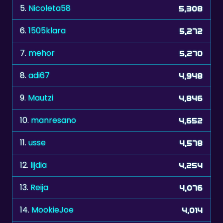
6.
1505klara
5,272
7.
mehor
5,270
8.
adi67
4,948
9.
Mautzi
4,846
10.
manresano
4,652
11.
usse
4,578
12.
lijdia
4,254
13.
Reija
4,076
14.
MookieJoe
4,014
15.
Myriam0612
3,974