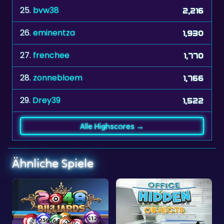
26.
eminentza
1,930
27.
frenchee
1,770
28.
zonnebloem
1,766
29.
Drey39
1,522
Alle Highscores →
Ähnliche Spiele
Versteckte Objekte im Büro
Versteckte Gegenstände 