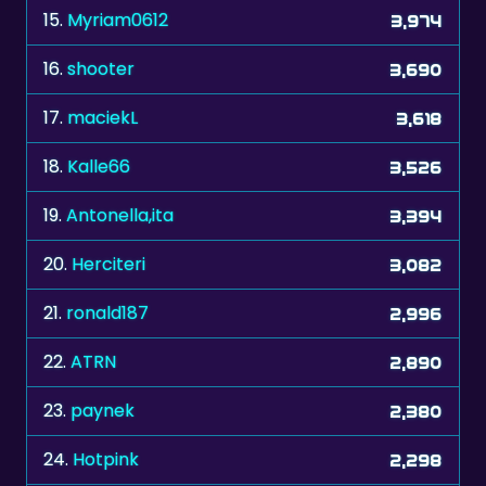
16.
shooter
3,690
17.
maciekL
3,618
18.
Kalle66
3,526
19.
Antonella,ita
3,394
20.
Herciteri
3,082
21.
ronald187
2,996
22.
ATRN
2,890
23.
paynek
2,380
24.
Hotpink
2,298
25.
bvw38
2,216