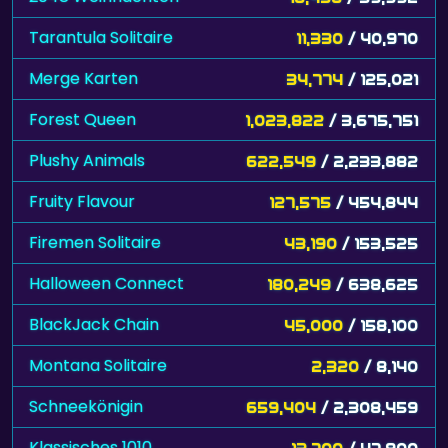
Tarantula Solitaire
11,330
/ 40,970
Merge Karten
34,774
/ 125,021
Forest Queen
1,023,822
/ 3,675,751
Plushy Animals
622,549
/ 2,233,882
Fruity Flavour
127,575
/ 454,844
Firemen Solitaire
43,190
/ 153,525
Halloween Connect
180,249
/ 638,625
BlackJack Chain
45,000
/ 158,100
Montana Solitaire
2,320
/ 8,140
Schneekönigin
659,404
/ 2,308,459
Klassisches 1010
13,700
/ 47,900