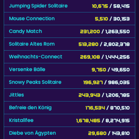
Jumping Spider Solitaire
10,675
/ 58,415
Mouse Connection
5,510
/ 30,153
Candy Match
231,200
/ 1,263,550
Solitaire Altes Rom
513,280
/ 2,802,378
Weihnachts-Connect
269,108
/ 1,444,256
Versenke Bälle
9,750
/ 49,650
Snowy Peaks Solitaire
196,927
/ 986,035
Jittles
243,943
/ 1,206,785
Befreie den König
176,534
/ 870,510
Kristallfee
1,678,485
/ 8,274,915
Diebe von Ägypten
29,680
/ 143,810