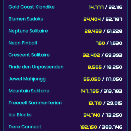
Gold Coast Klondike
14,777
/ 32,116
Blumen Sudoku
24,404
/ 52,787
Neptune Solitaire
28,433
/ 61,228
Neon Pinball
760
/ 1,630
Crescent Solitaire
32,402
/ 69,393
Finde den Unpassenden
8,565
/ 18,250
Jewel Mahjongg
55,050
/ 117,050
Mountain Solitaire
147,735
/ 313,783
Freecell Sommerferien
13,710
/ 29,015
Ice Blocks
34,740
/ 73,250
Tiere Connect
182,150
/ 383,746