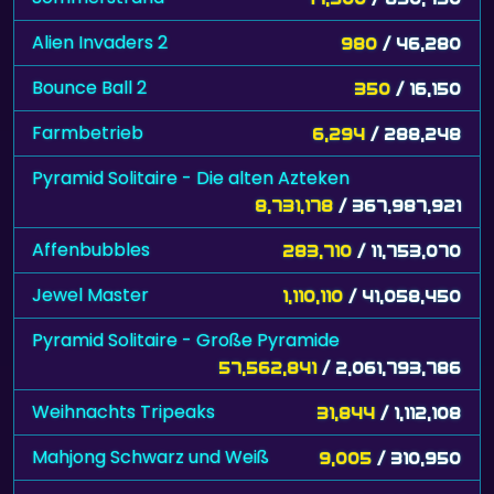
Alien Invaders 2
980
/ 46,280
Bounce Ball 2
350
/ 16,150
Farmbetrieb
6,294
/ 288,248
Pyramid Solitaire - Die alten Azteken
8,731,178
/ 367,987,921
Affenbubbles
283,710
/ 11,753,070
Jewel Master
1,110,110
/ 41,058,450
Pyramid Solitaire - Große Pyramide
57,562,841
/ 2,061,793,786
Weihnachts Tripeaks
31,844
/ 1,112,108
Mahjong Schwarz und Weiß
9,005
/ 310,950