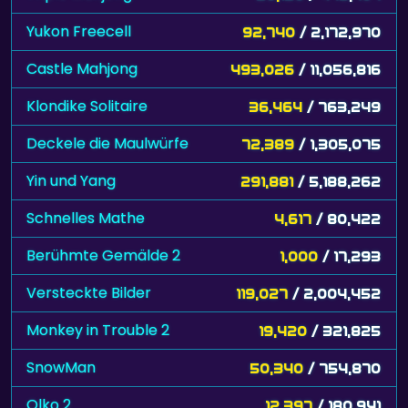
Yukon Freecell
92,740
/ 2,172,970
Castle Mahjong
493,026
/ 11,056,816
Klondike Solitaire
36,464
/ 763,249
Deckele die Maulwürfe
72,389
/ 1,305,075
Yin und Yang
291,881
/ 5,188,262
Schnelles Mathe
4,617
/ 80,422
Berühmte Gemälde 2
1,000
/ 17,293
Versteckte Bilder
119,027
/ 2,004,452
Monkey in Trouble 2
19,420
/ 321,825
SnowMan
50,340
/ 754,870
Olko 2
12,397
/ 180,941