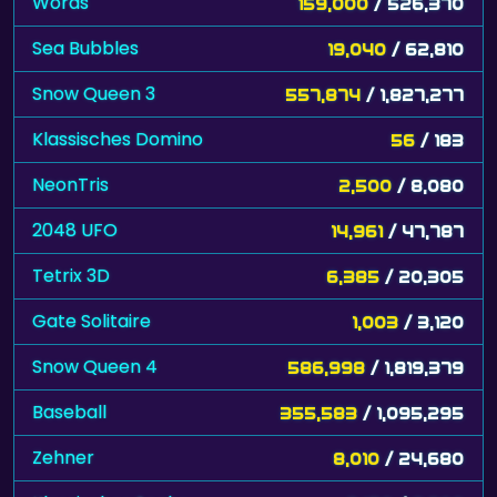
Words
159,000
/ 526,370
Sea Bubbles
19,040
/ 62,810
Snow Queen 3
557,874
/ 1,827,277
Klassisches Domino
56
/ 183
NeonTris
2,500
/ 8,080
2048 UFO
14,961
/ 47,787
Tetrix 3D
6,385
/ 20,305
Gate Solitaire
1,003
/ 3,120
Snow Queen 4
586,998
/ 1,819,379
Baseball
355,583
/ 1,095,295
Zehner
8,010
/ 24,680