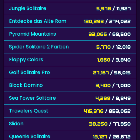
Jungle Solitaire
5,378
/ 11,327
Entdecke das Alte Rom
130,293
/ 274,022
Pyramid Mountains
33,066
/ 69,500
Spider Solitaire 2 Farben
5,770
/ 12,018
Flappy Colors
1,860
/ 3,840
Golf Solitaire Pro
27,167
/ 56,015
Block Domino
3,400
/ 7,000
Sea Tower Solitaire
4,299
/ 8,849
Travelers Quest
415,376
/ 853,062
Slidon
38,250
/ 77,950
Queenie Solitaire
13,127
/ 26,672