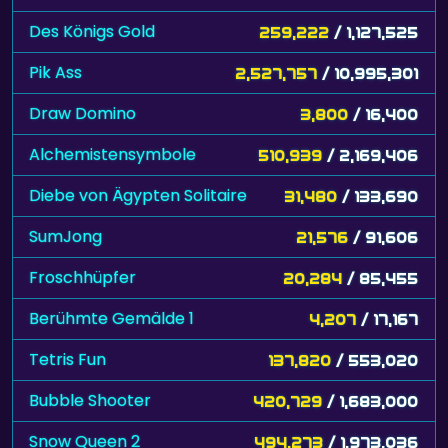
Des Königs Gold
259,222
/ 1,127,525
Pik Ass
2,527,757
/ 10,995,301
Draw Domino
3,800
/ 16,400
Alchemistensymbole
510,939
/ 2,169,406
Diebe von Ägypten Solitaire
31,480
/ 133,690
SumJong
21,576
/ 91,606
Froschhüpfer
20,284
/ 85,455
Berühmte Gemälde 1
4,207
/ 17,167
Tetris Fun
137,820
/ 553,020
Bubble Shooter
420,729
/ 1,683,000
Snow Queen 2
494,273
/ 1,973,036