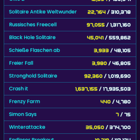
Solitaire Antike Weltwunder
22,764
/ 310,378
Russisches Freecell
97,055
/ 1,317,160
Black Hole Solitaire
45,041
/ 559,862
Schieße Flaschen ab
3,933
/ 48,105
Freier Fall
3,980
/ 46,805
Stronghold Solitaire
92,360
/ 1,019,690
Crash it
1,637,155
/ 17,935,503
Frenzy Farm
440
/ 4,780
Simon Says
7
/ 75
Winterattacke
35,050
/ 374,700
Endloser Breakout
10,718
/ 113,124