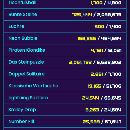
Tischfußball
1,700
/ 4,800
Bunte Steine
725,444
/ 2,038,673
Euchre
500
/ 1,400
Neon Bubble
163,856
/ 454,694
Piraten Klondike
4,731
/ 13,031
Das Steinpuzzle
2,061,792
/ 5,628,902
Doppel Solitaire
2,851
/ 7,700
Klassische Wortsuche
19,165
/ 51,706
Lightning Solitaire
24,544
/ 65,645
Smiley Drop
9,263
/ 24,684
Number Fill
25,539
/ 67,647