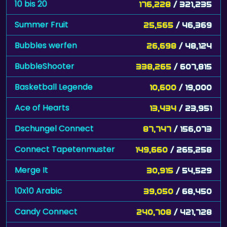
10 bis 20
176,228
/ 321,235
Summer Fruit
25,565
/ 46,369
Bubbles werfen
26,698
/ 48,124
BubbleShooter
338,265
/ 607,815
Basketball Legende
10,600
/ 19,000
Ace of Hearts
13,434
/ 23,951
Dschungel Connect
87,747
/ 156,073
Connect Tapetenmuster
149,660
/ 265,258
Merge It
30,915
/ 54,529
10x10 Arabic
39,050
/ 68,450
Candy Connect
240,708
/ 421,728