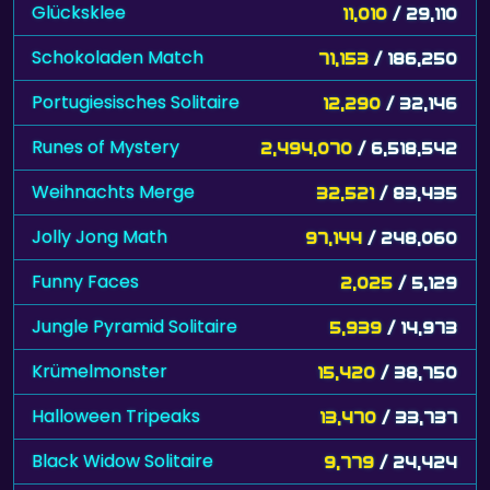
Glücksklee
11,010
/ 29,110
Schokoladen Match
71,153
/ 186,250
Portugiesisches Solitaire
12,290
/ 32,146
Runes of Mystery
2,494,070
/ 6,518,542
Weihnachts Merge
32,521
/ 83,435
Jolly Jong Math
97,144
/ 248,060
Funny Faces
2,025
/ 5,129
Jungle Pyramid Solitaire
5,939
/ 14,973
Krümelmonster
15,420
/ 38,750
Halloween Tripeaks
13,470
/ 33,737
Black Widow Solitaire
9,779
/ 24,424