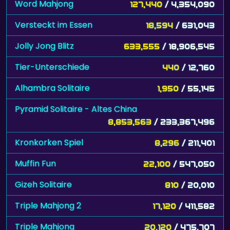
Word Mahjong
127,440
/ 4,354,090
Versteckt im Essen
18,594
/ 631,043
Jolly Jong Blitz
633,555
/ 18,906,545
Tier-Unterschiede
440
/ 12,760
Alhambra Solitaire
1,950
/ 55,145
Pyramid Solitaire - Altes China
8,853,563
/ 233,367,496
Kronkorken Spiel
8,296
/ 211,401
Muffin Fun
22,100
/ 547,050
Gizeh Solitaire
810
/ 20,010
Triple Mahjong 2
17,120
/ 411,582
Triple Mahjong
20,120
/ 475,707