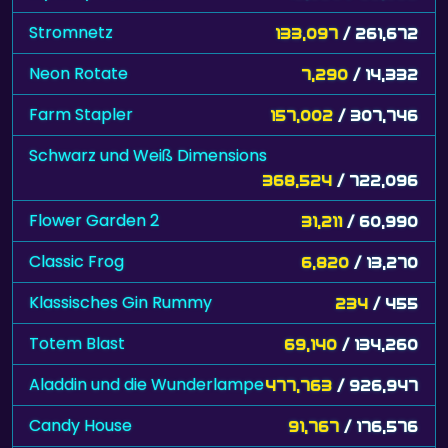
Stromnetz
133,097
/ 261,672
Neon Rotate
7,290
/ 14,332
Farm Stapler
157,002
/ 307,746
Schwarz und Weiß Dimensions
368,524
/ 722,096
Flower Garden 2
31,211
/ 60,990
Classic Frog
6,820
/ 13,270
Klassisches Gin Rummy
234
/ 455
Totem Blast
69,140
/ 134,260
Aladdin und die Wunderlampe
477,763
/ 926,947
Candy House
91,767
/ 176,576