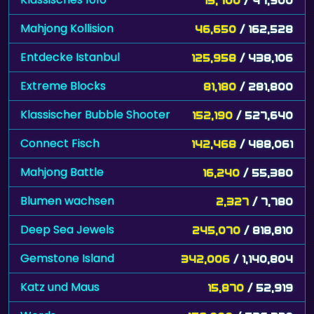
Mahjong Kollision
46,650
/ 162,528
Entdecke Istanbul
125,958
/ 438,106
Extreme Blocks
81,180
/ 281,800
Klassischer Bubble Shooter
152,190
/ 527,640
Connect Fisch
142,468
/ 488,061
Mahjong Battle
16,240
/ 55,380
Blumen wachsen
2,327
/ 7,780
Deep Sea Jewels
245,070
/ 818,810
Gemstone Island
342,006
/ 1,140,804
Katz und Maus
15,870
/ 52,919