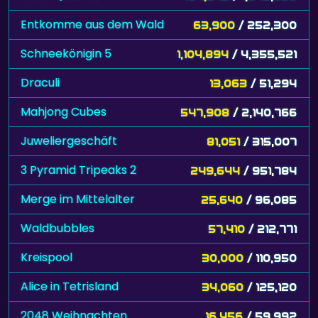
Entkomme aus dem Wald
63,900
/ 252,300
Schneekönigin 5
1,104,894
/ 4,355,521
Draculi
13,063
/ 51,294
Mahjong Cubes
547,908
/ 2,140,766
Juweliergeschäft
81,051
/ 315,007
3 Pyramid Tripeaks 2
249,644
/ 951,784
Merge im Mittelalter
25,640
/ 96,085
Waldbubbles
57,410
/ 212,771
Kreispool
30,000
/ 110,950
Alice in Tetrisland
34,060
/ 125,120
2048 Weihnachten
16,456
/ 59,992