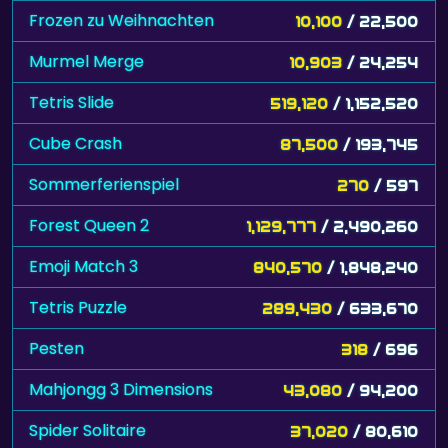
Frozen zu Weihnachten
10,100
/ 22,500
Murmel Merge
10,903
/ 24,254
Tetris Slide
519,120
/ 1,152,520
Cube Crash
87,500
/ 193,745
Sommerferienspiel
270
/ 597
Forest Queen 2
1,129,777
/ 2,490,260
Emoji Match 3
840,570
/ 1,848,240
Tetris Puzzle
289,430
/ 633,670
Pesten
318
/ 696
Mahjongg 3 Dimensions
43,080
/ 94,200
Spider Solitaire
37,020
/ 80,610