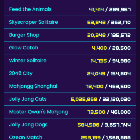
Feed the Animals
41,414
/ 289,967
Skyscraper Solitaire
53,843
/ 362,170
Burger Shop
20,348
/ 135,572
Glow Catch
4,400
/ 28,500
Winter Solitaire
14,735
/ 94,980
2048 City
24,043
/ 154,804
Mahjongg Shanghai
72,400
/ 463,500
Jolly Jong Cats
5,035,868
/ 32,120,030
Master Qwan's Mahjong
73,500
/ 461,000
Jolly Jong Dogs
584,586
/ 3,657,744
Ozean Match
253,139
/ 1,568,888