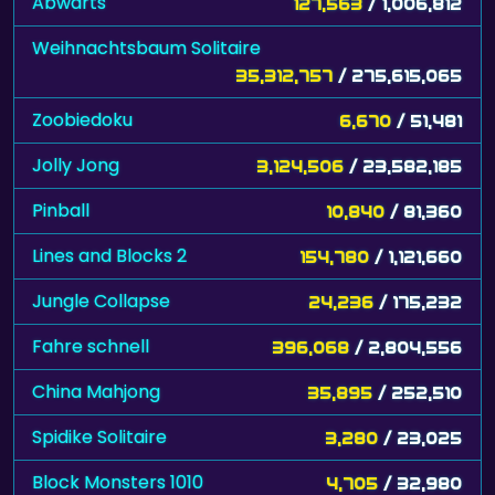
Abwärts
127,563
/ 1,006,812
Weihnachtsbaum Solitaire
35,312,757
/ 275,615,065
Zoobiedoku
6,670
/ 51,481
Jolly Jong
3,124,506
/ 23,582,185
Pinball
10,840
/ 81,360
Lines and Blocks 2
154,780
/ 1,121,660
Jungle Collapse
24,236
/ 175,232
Fahre schnell
396,068
/ 2,804,556
China Mahjong
35,895
/ 252,510
Spidike Solitaire
3,280
/ 23,025
Block Monsters 1010
4,705
/ 32,980