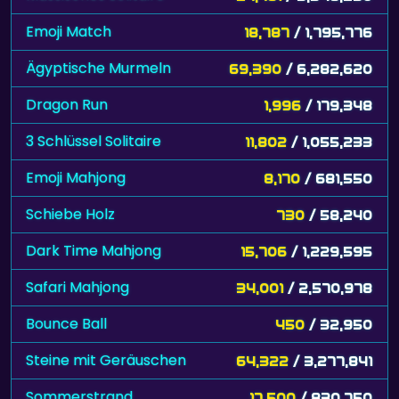
Emoji Match
18,787
/ 1,795,776
Ägyptische Murmeln
69,390
/ 6,282,620
Dragon Run
1,996
/ 179,348
3 Schlüssel Solitaire
11,802
/ 1,055,233
Emoji Mahjong
8,170
/ 681,550
Schiebe Holz
730
/ 58,240
Dark Time Mahjong
15,706
/ 1,229,595
Safari Mahjong
34,001
/ 2,570,978
Bounce Ball
450
/ 32,950
Steine mit Geräuschen
64,322
/ 3,277,841
Sommerstrand
17,500
/ 830,750