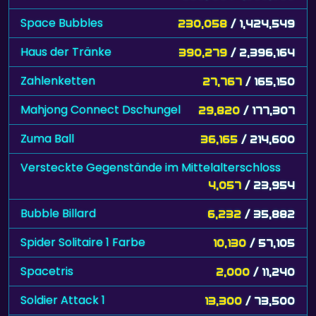
Space Bubbles
230,058
/ 1,424,549
Haus der Tränke
390,279
/ 2,396,164
Zahlenketten
27,767
/ 165,150
Mahjong Connect Dschungel
29,820
/ 177,307
Zuma Ball
36,165
/ 214,600
Versteckte Gegenstände im Mittelalterschloss
4,057
/ 23,954
Bubble Billard
6,232
/ 35,882
Spider Solitaire 1 Farbe
10,130
/ 57,105
Spacetris
2,000
/ 11,240
Soldier Attack 1
13,300
/ 73,500