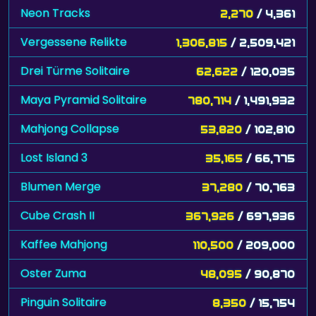
Neon Tracks
2,270
/ 4,361
Vergessene Relikte
1,306,815
/ 2,509,421
Drei Türme Solitaire
62,622
/ 120,035
Maya Pyramid Solitaire
780,714
/ 1,491,932
Mahjong Collapse
53,820
/ 102,810
Lost Island 3
35,165
/ 66,775
Blumen Merge
37,280
/ 70,763
Cube Crash II
367,926
/ 697,936
Kaffee Mahjong
110,500
/ 209,000
Oster Zuma
48,095
/ 90,870
Pinguin Solitaire
8,350
/ 15,754