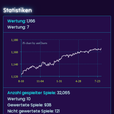
Statistiken
Wertung
: 1,166
Wertung: 7
1,180
JS chart by amCharts
1,160
1,140
1,120
8-10
11-04
1-31
4-28
7-23
Anzahl gespielter Spiele
: 32,065
Wertung: 10
Gewertete Spiele: 938
Nicht gewertete Spiele: 121