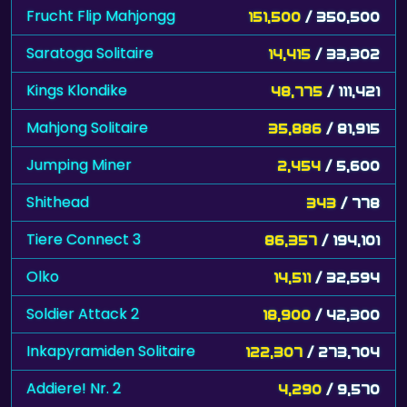
Frucht Flip Mahjongg
151,500
/ 350,500
Saratoga Solitaire
14,415
/ 33,302
Kings Klondike
48,775
/ 111,421
Mahjong Solitaire
35,886
/ 81,915
Jumping Miner
2,454
/ 5,600
Shithead
343
/ 778
Tiere Connect 3
86,357
/ 194,101
Olko
14,511
/ 32,594
Soldier Attack 2
18,900
/ 42,300
Inkapyramiden Solitaire
122,307
/ 273,704
Addiere! Nr. 2
4,290
/ 9,570