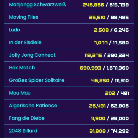
Mahjongg Schwarzweiß
246,866
/ 615,738
Moving Tiles
35,510
/ 88,485
Ludo
2,508
/ 6,246
In der Eisdiele
7,077
/ 17,580
Jolly Jong Connect
113,375
/ 280,234
Hex Match
690,993
/ 1,671,360
Großes Spider Solitaire
46,250
/ 111,310
Mau Mau
202
/ 481
Algerische Patience
26,431
/ 62,806
Fang die Diebe
11,900
/ 28,000
2048 Billard
31,808
/ 74,292