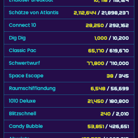
Schätze von Atlantis
2,112,644
/ 21,898,237
Connect 10
28,250
/ 292,162
Dig Dig
1,000
/ 10,200
Classic Pac
65,170
/ 619,670
Schwertwurf
77,800
/ 710,000
Space Escape
38
/ 345
Raumschifflandung
6,548
/ 56,699
1010 Deluxe
21,450
/ 180,800
Blitzschnell
240
/ 2,010
Candy Bubble
53,851
/ 426,651