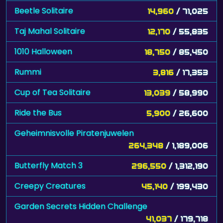
Beetle Solitaire
14,960
/ 71,025
Taj Mahal Solitaire
12,170
/ 55,835
1010 Halloween
18,750
/ 85,450
Rummi
3,816
/ 17,353
Cup of Tea Solitaire
13,039
/ 58,990
Ride the Bus
5,900
/ 26,600
Geheimnisvolle Piratenjuwelen
264,348
/ 1,189,006
Butterfly Match 3
296,550
/ 1,312,190
Creepy Creatures
45,140
/ 199,430
Garden Secrets Hidden Challenge
41,037
/ 179,718