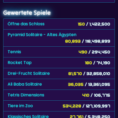
Gewertete Spiele
Öffne das Schloss
150
/ 1,422,500
Pyramid Solitaire - Altes Ägypten
80,893
/ 118,498,899
Tennis
490
/ 294,450
Rocket Tap
180
/ 74,190
Drei-Frucht Solitaire
81,570
/ 32,858,010
Ali Baba Solitaire
36,035
/ 13,361,095
Tetris Dimensions
410
/ 106,775
Tiere im Zoo
534,228
/ 127,109,997
Klassisches Solitaire
27,761
/ 5,348,250