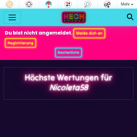
Mehr
Du bist nicht angemeldet.
Melde dich an
Registrierung
Bestenliste
Höchste Wertungen für
Nicoleta58