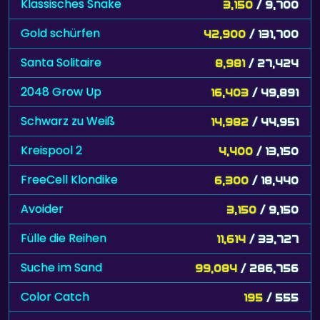
Klassisches Snake
3,150
/ 9,700
Gold schürfen
42,900
/ 131,700
Santa Solitaire
8,981
/ 27,424
2048 Grow Up
16,403
/ 49,891
Schwarz zu Weiß
14,982
/ 44,951
Kreispool 2
4,400
/ 13,150
FreeCell Klondike
6,300
/ 18,440
Avoider
3,150
/ 9,150
Fülle die Reihen
11,614
/ 33,727
Suche im Sand
99,084
/ 286,756
Color Catch
195
/ 555