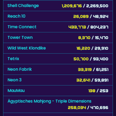
Shell Challenge
1,209,676
/ 2,269,500
Reach 10
26,089
/ 48,924
Time Connect
433,773
/ 804,237
Tower Town
8,370
/ 15,470
Wild West Klondike
16,220
/ 29,910
Tetrix
50,700
/ 93,400
Neon Fabrik
33,319
/ 61,251
Neon 3
32,641
/ 59,891
MauMau
138
/ 253
Ägyptisches Mahjong - Triple Dimensions
258,034
/ 470,696