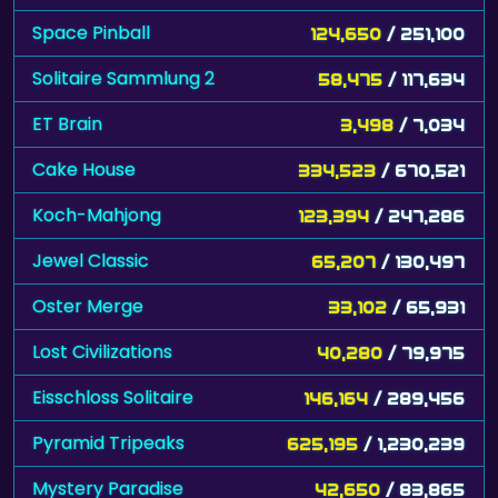
Space Pinball
124,650
/ 251,100
Solitaire Sammlung 2
58,475
/ 117,634
ET Brain
3,498
/ 7,034
Cake House
334,523
/ 670,521
Koch-Mahjong
123,394
/ 247,286
Jewel Classic
65,207
/ 130,497
Oster Merge
33,102
/ 65,931
Lost Civilizations
40,280
/ 79,975
Eisschloss Solitaire
146,164
/ 289,456
Pyramid Tripeaks
625,195
/ 1,230,239
Mystery Paradise
42,650
/ 83,865