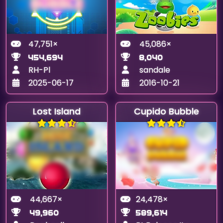
47,751×
45,086×
454,694
8,040
RH-Pl
sandale
2025-06-17
2016-10-21
Lost Island
Cupido Bubble
44,667×
24,478×
49,960
589,614