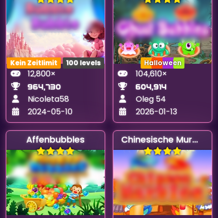
Kein Zeitlimit
100 levels
Halloween
12,800×
104,610×
964,730
604,914
Nicoleta58
Oleg 54
2024-05-10
2026-01-13
Affenbubbles
Chinesische Murmeln