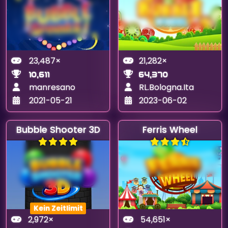
23,487×
21,282×
10,611
64,370
manresano
RL.Bologna.Ita
2021-05-21
2023-06-02
Bubble Shooter 3D
Ferris Wheel
Kein Zeitlimit
2,972×
54,651×