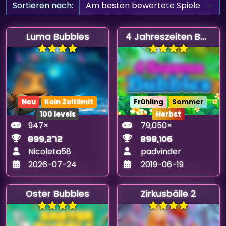
Sortieren nach:
Luma Bubbles
4 Jahreszeiten Bubbles
Neu
Kein Zeitlimit
Frühling
Sommer
100 levels
Herbst
947×
79,050×
899,272
898,106
Nicoleta58
padvinder
2026-07-24
2019-06-19
Oster Bubbles
Zirkusbälle 2