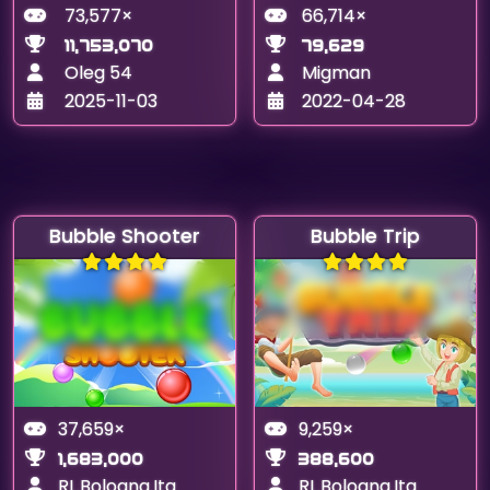
73,577×
66,714×
11,753,070
79,629
Oleg 54
Migman
2025-11-03
2022-04-28
Bubble Shooter
Bubble Trip
37,659×
9,259×
1,683,000
388,600
RL.Bologna.Ita
RL.Bologna.Ita