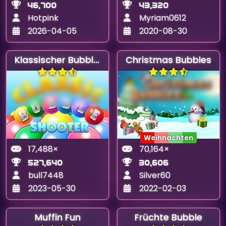
46,700
43,320
Hotpink
Myriam0612
2026-04-05
2020-08-30
Klassischer Bubble Shooter
Christmas Bubbles
Weihnachten
17,488×
70,164×
527,640
30,606
bull7448
Silver60
2023-05-30
2022-02-03
Muffin Fun
Früchte Bubble