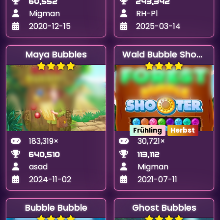
60,552
243,342
Migman
RH-Pl
2020-12-15
2025-03-14
Maya Bubbles
Wald Bubble Shooter
Frühling
Herbst
183,319×
30,721×
640,510
113,112
asad
Migman
2024-11-02
2021-07-11
Bubble Bubble
Ghost Bubbles