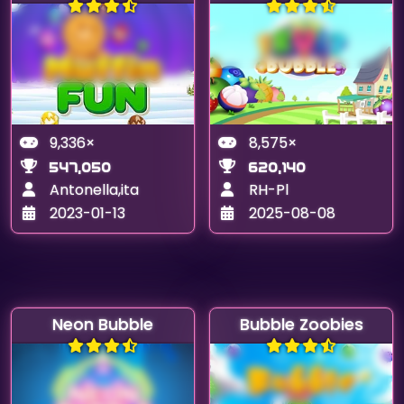
9,336×
8,575×
547,050
620,140
Antonella,ita
RH-Pl
2023-01-13
2025-08-08
Neon Bubble
Bubble Zoobies