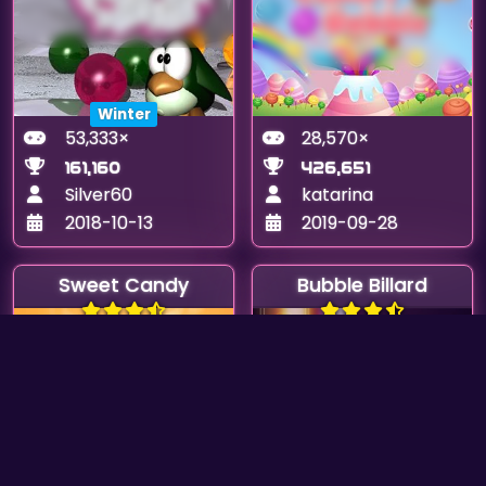
Winter
53,333×
28,570×
161,160
426,651
Silver60
katarina
2018-10-13
2019-09-28
Sweet Candy
Bubble Billard
22,308×
6,608×