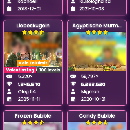
Raphaell
RL.Bologna.Ita
2018-12-01
2021-10-03
Liebeskugeln
Ägyptische Murmeln
Kein Zeitlimit
Valentinstag
100 levels
5,320×
59,797×
1,346,570
6,282,620
Oleg 54
Migman
2025-11-11
2020-10-21
Frozen Bubble
Candy Bubble