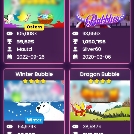
Ostern
105,008×
93,656×
39,625
1,050,756
Mautzi
Silver60
2022-09-26
2020-02-06
Winter Bubble
Dragon Bubble
Winter
54,979×
38,587×