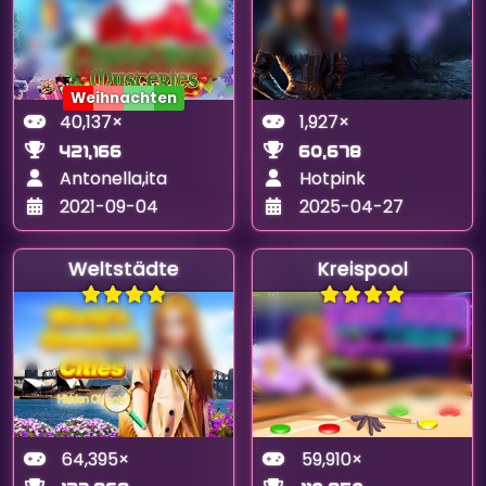
Weihnachten
40,137×
1,927×
421,166
60,678
Antonella,ita
Hotpink
2021-09-04
2025-04-27
Weltstädte
Kreispool
64,395×
59,910×