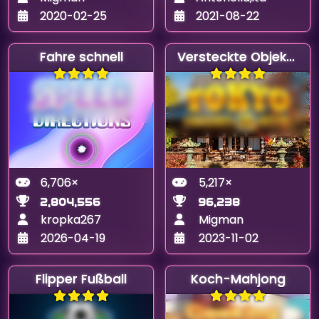
2020-02-25
2021-08-22
Fahre schnell
Versteckte Objekte in Tokio
6,706×
5,217×
2,804,556
96,238
kropka267
Migman
2026-04-19
2023-11-02
Flipper Fußball
Koch-Mahjong