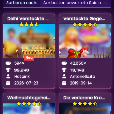
Sortieren nach:
Delhi Versteckte Objekte
Versteckte Gegenstände im Zirkus
Neu
594×
42,856×
95,240
79,743
Hotpink
Antonella,ita
2026-07-23
2019-09-14
Weihnachtsgeheimnisse
Die verlorene Krone