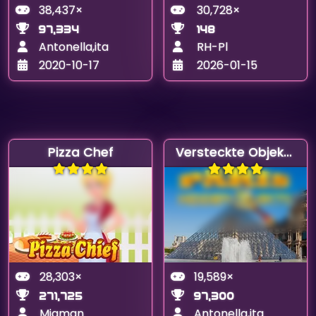
38,437×
30,728×
97,334
148
Antonella,ita
RH-Pl
2020-10-17
2026-01-15
Pizza Chef
Versteckte Objekte in Paris
28,303×
19,589×
271,725
97,300
Migman
Antonella,ita