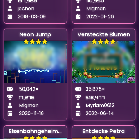
137,968
110,950
jochen
Migman
2018-03-09
2022-01-26
Neon Jump
Versteckte Blumen
50,042×
35,875×
17,276
518,477
Migman
Myriam0612
2020-11-19
2022-06-14
Eisenbahngeheimnisse
Entdecke Petra