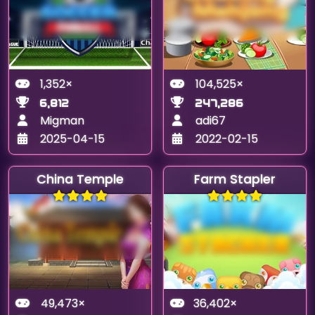
1,352×
104,525×
6,812
247,286
Migman
adi67
2025-04-15
2022-02-15
China Temple
Farm Stapler
49,473×
36,402×