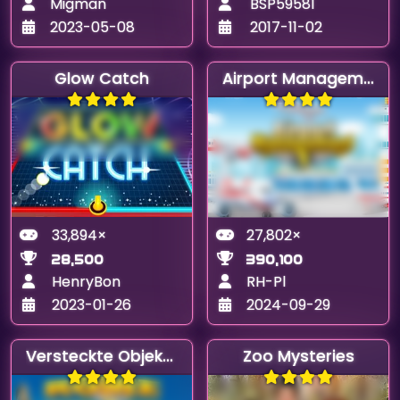
Migman
BSP59581
2023-05-08
2017-11-02
Glow Catch
Airport Management 1
33,894×
27,802×
28,500
390,100
HenryBon
RH-Pl
2023-01-26
2024-09-29
Versteckte Objekte in Rom
Zoo Mysteries