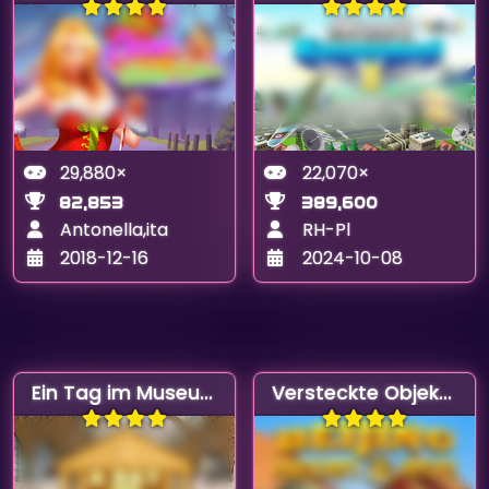
29,880×
22,070×
82,853
389,600
Antonella,ita
RH-Pl
2018-12-16
2024-10-08
Ein Tag im Museum
Versteckte Objekte in Peking