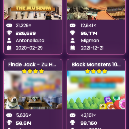
21,229×
12,841×
226,629
96,774
Antonella,ita
Migman
2020-02-29
2021-12-21
Finde Jack - Zu Hause
Block Monsters 1010 Extreme
5,636×
43,161×
58,614
98,760