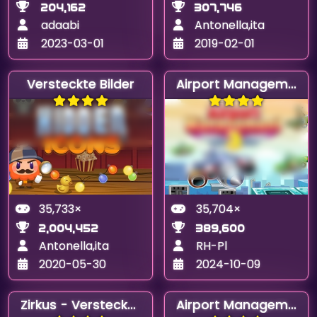
204,162
307,746
adaabi
Antonella,ita
2023-03-01
2019-02-01
Versteckte Bilder
Airport Management 3
35,733×
35,704×
2,004,452
389,600
Antonella,ita
RH-Pl
2020-05-30
2024-10-09
Zirkus - Versteckte Buchstaben
Airport Management 2