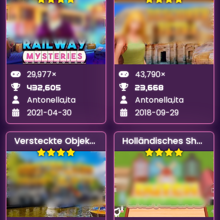
29,977×
43,790×
432,605
23,668
Antonella,ita
Antonella,ita
2021-04-30
2018-09-29
Versteckte Objekte in Amsterdam
Holländisches Shuffleboard