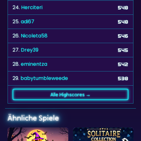
25.
adi67
548
26.
Nicoleta58
546
27.
Drey39
545
28.
eminentza
542
29.
babytumbleweede
538
Alle Highscores →
Ähnliche Spiele