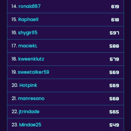
15.
Raphaell
618
16.
shygirl15
597
17.
maciekL
588
18.
kweenklutz
579
19.
sweetalker59
569
20.
Hotpink
569
21.
manresano
568
22.
jtrindade
565
23.
Mindae25
549
24.
Herciteri
548