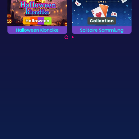
Collection
Solitaire Sammlung
Egypt Pyramid Solitaire
Spiele die 13
Klassisches Pyramid
verschiedenen
Solitaire Spiel im Alten
Kartenspiele.
Ägypten.
©
Zygomatic
2026