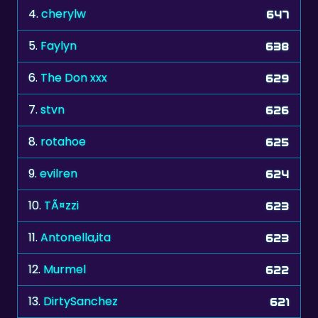
5.
Faylyn
638
6.
The Don xxx
629
7.
stvn
626
8.
rotahoe
625
9.
evilren
624
10.
TÃ¤zzi
623
11.
Antonella,ita
623
12.
Murmel
622
13.
DirtySanchez
621
14.
ronald187
619