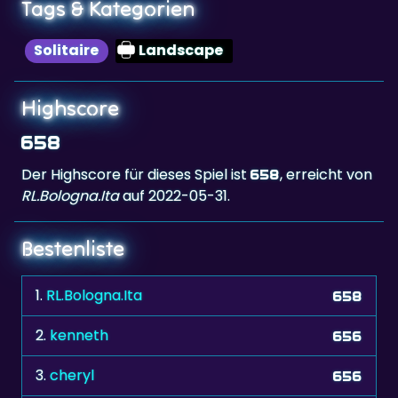
Solitaire
Landscape
Highscore
658
Der Highscore für dieses Spiel ist
, erreicht von
658
RL.Bologna.Ita
auf 2022-05-31.
Bestenliste
1.
RL.Bologna.Ita
658
2.
kenneth
656
3.
cheryl
656
4.
cherylw
647