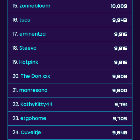
16.
tucu
9,943
17.
eminentza
9,916
18.
Steevo
9,815
19.
Hotpink
9,815
20.
The Don xxx
9,808
21.
manresano
9,800
22.
KathyKitty44
9,791
23.
etgohome
9,705
24.
Duveltje
9,648
25.
Silver60
9,636