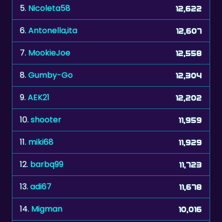
6.
Antonella,ita
12,607
7.
MookieJoe
12,558
8.
Gumby-Go
12,304
9.
AEK21
12,202
10.
shooter
11,959
11.
miki68
11,929
12.
barbq99
11,723
13.
adi67
11,678
14.
Migman
10,016
15.
zonnebloem
10,009