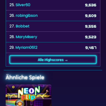
26.
robingibson
9,609
27.
Bobbet
9,556
28.
MaryMisery
9,523
29.
Myriam0612
9,467
Alle Highscores →
Ähnliche Spiele
Neon Flip