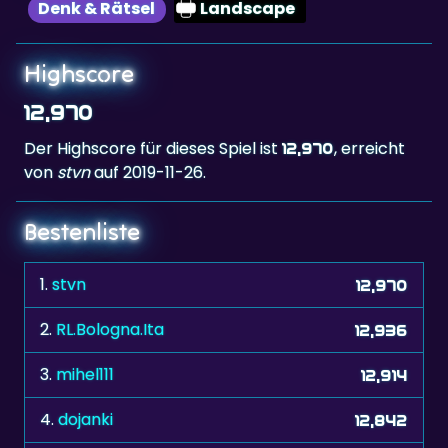
Highscore
12,970
Der Highscore für dieses Spiel ist
, erreicht
12,970
von
stvn
auf 2019-11-26.
Bestenliste
1.
stvn
12,970
2.
RL.Bologna.Ita
12,936
3.
mihel111
12,914
4.
dojanki
12,842
5.
Nicoleta58
12,622