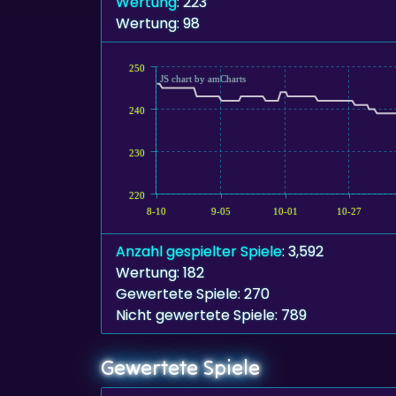
Wertung
: 223
Wertung: 98
250
JS chart by amCharts
240
230
220
8-10
9-05
10-01
10-27
Anzahl gespielter Spiele
: 3,592
Wertung: 182
Gewertete Spiele: 270
Nicht gewertete Spiele: 789
Gewertete Spiele