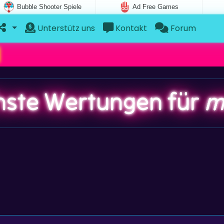
Bubble Shooter Spiele
Ad Free Games
Unterstütz uns
Kontakt
Forum
ste Wertungen für
m