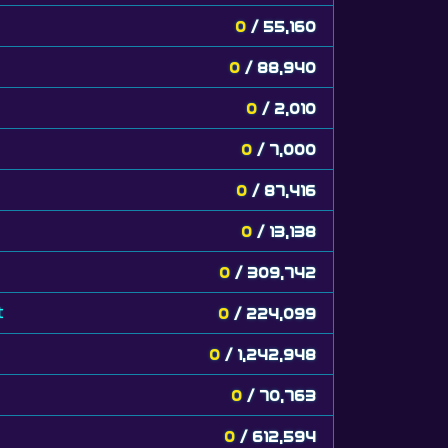
0
/ 55,160
0
/ 88,940
0
/ 2,010
0
/ 7,000
0
/ 87,416
0
/ 13,138
0
/ 309,742
t
0
/ 224,099
0
/ 1,242,948
0
/ 70,763
0
/ 612,594