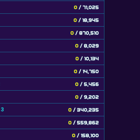
0
/ 71,025
0
/ 18,945
0
/ 870,510
0
/ 8,029
0
/ 10,134
0
/ 14,750
t
0
/ 5,456
0
/ 9,202
 3
0
/ 340,235
0
/ 559,862
0
/ 158,100