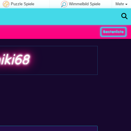
Puzzle Spiele
Wimmelbild Spiele
Mehr
Bestenliste
iki68