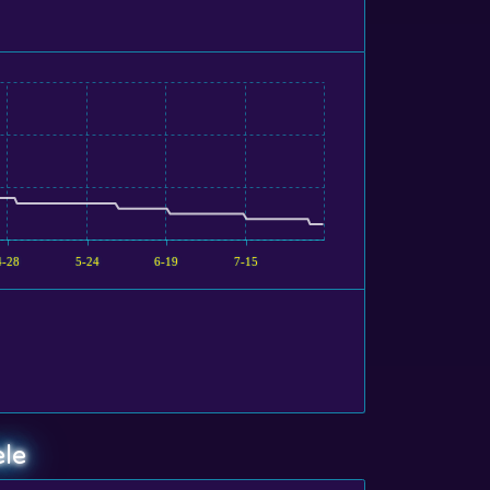
4-28
5-24
6-19
7-15
ele