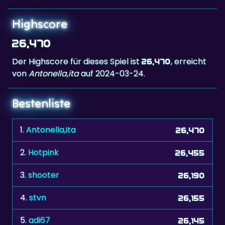
Highscore
26,470
Der Highscore für dieses Spiel ist
, erreicht
26,470
von
Antonella,ita
auf 2024-03-24.
Bestenliste
1.
Antonella,ita
26,470
2.
Hotpink
26,455
3.
shooter
26,190
4.
stvn
26,155
5.
adi67
26,145