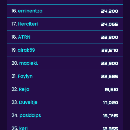
16.
eminentza
24,200
17.
Herciteri
24,065
18.
ATRN
23,800
19.
alrak59
23,570
20.
maciekL
22,900
21.
Faylyn
22,685
22.
Reija
19,610
23.
Duveltje
17,020
24.
pasidaips
15,745
25.
keri
12,355