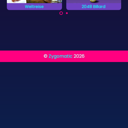
2048 Billard
Versteckte Objekte im Büro
Ein Billard Spiel
Versuche alle
kombiniert mit einem
versteckten Objekte
2048 Spiel.
so schnell wie
möglich zu finden.
©
Zygomatic
2026