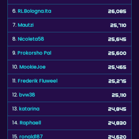
6.
RL.Bologna.Ita
26,085
7.
Mautzi
25,710
8.
Nicoleta58
25,645
9.
Prokorsho Pal
25,600
10.
MookieJoe
25,465
11.
Frederik Fluweel
25,275
12.
bvw38
25,110
13.
katarina
24,845
14.
Raphaell
24,830
15.
ronald187
24,620