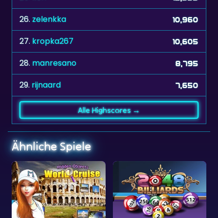
26.
zelenkka
10,960
27.
kropka267
10,605
28.
manresano
8,795
29.
rijnaard
7,650
Alle Highscores →
Ähnliche Spiele