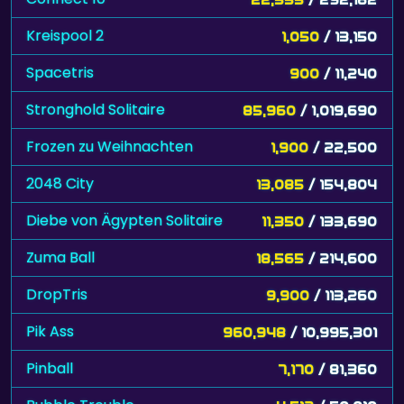
Kreispool 2
1,050
/ 13,150
Spacetris
900
/ 11,240
Stronghold Solitaire
85,960
/ 1,019,690
Frozen zu Weihnachten
1,900
/ 22,500
2048 City
13,085
/ 154,804
Diebe von Ägypten Solitaire
11,350
/ 133,690
Zuma Ball
18,565
/ 214,600
DropTris
9,900
/ 113,260
Pik Ass
960,948
/ 10,995,301
Pinball
7,170
/ 81,360