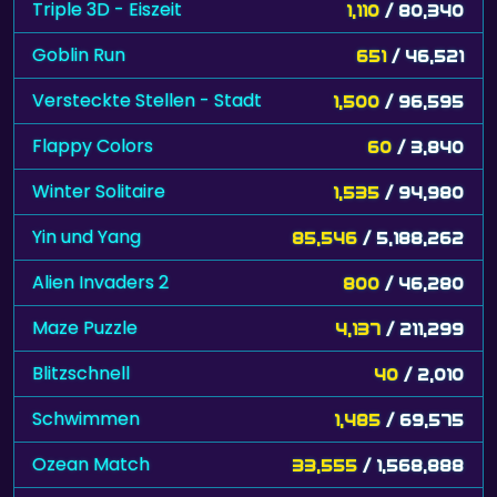
Triple 3D - Eiszeit
1,110
/ 80,340
Goblin Run
651
/ 46,521
Versteckte Stellen - Stadt
1,500
/ 96,595
Flappy Colors
60
/ 3,840
Winter Solitaire
1,535
/ 94,980
Yin und Yang
85,546
/ 5,188,262
Alien Invaders 2
800
/ 46,280
Maze Puzzle
4,137
/ 211,299
Blitzschnell
40
/ 2,010
Schwimmen
1,485
/ 69,575
Ozean Match
33,555
/ 1,568,888