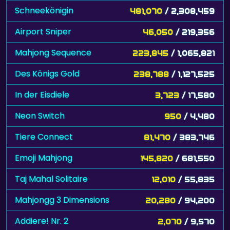
Schneekönigin
481,070
/ 2,308,459
Airport Sniper
46,050
/ 219,356
Mahjong Sequence
223,845
/ 1,065,821
Des Königs Gold
238,788
/ 1,127,525
In der Eisdiele
3,723
/ 17,580
Neon Switch
950
/ 4,480
Tiere Connect
81,470
/ 383,746
Emoji Mahjong
145,820
/ 681,550
Taj Mahal Solitaire
12,010
/ 55,835
Mahjongg 3 Dimensions
20,280
/ 94,200
Addiere! Nr. 2
2,070
/ 9,570