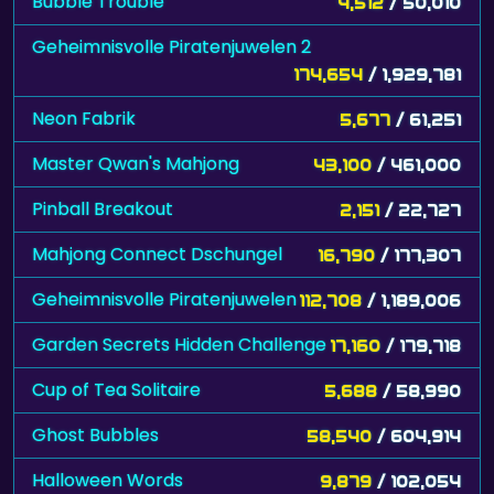
Bubble Trouble
4,512
/ 50,010
Geheimnisvolle Piratenjuwelen 2
174,654
/ 1,929,781
Neon Fabrik
5,677
/ 61,251
Master Qwan's Mahjong
43,100
/ 461,000
Pinball Breakout
2,151
/ 22,727
Mahjong Connect Dschungel
16,790
/ 177,307
Geheimnisvolle Piratenjuwelen
112,708
/ 1,189,006
Garden Secrets Hidden Challenge
17,160
/ 179,718
Cup of Tea Solitaire
5,688
/ 58,990
Ghost Bubbles
58,540
/ 604,914
Halloween Words
9,879
/ 102,054