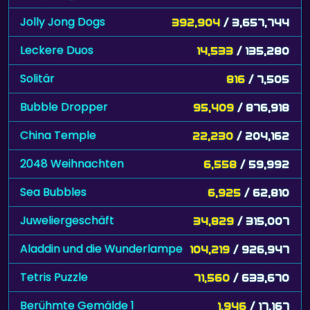
Jolly Jong Dogs
392,904
/ 3,657,744
Leckere Duos
14,533
/ 135,280
Solitär
816
/ 7,505
Bubble Dropper
95,409
/ 876,918
China Temple
22,230
/ 204,162
2048 Weihnachten
6,558
/ 59,992
Sea Bubbles
6,925
/ 62,810
Juweliergeschäft
34,829
/ 315,007
Aladdin und die Wunderlampe
104,219
/ 926,947
Tetris Puzzle
71,560
/ 633,670
Berühmte Gemälde 1
1,946
/ 17,167