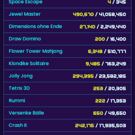
Space Escape
4
/ 345
Jewel Master
490,670
/ 41,058,450
Dimensions ohne Ende
27,140
/ 2,249,440
Draw Domino
200
/ 16,400
Flower Tower Mahjong
6,348
/ 510,777
Klondike Solitaire
9,485
/ 763,249
Jolly Jong
294,395
/ 23,582,185
Tetrix 3D
253
/ 20,305
Rummi
222
/ 17,353
Versenke Bälle
650
/ 49,650
Crash it
242,175
/ 17,935,503