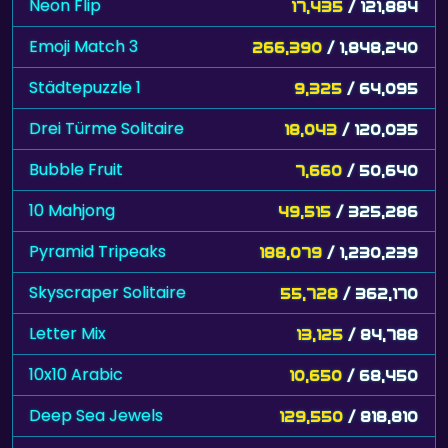
Neon Flip
17,435
/ 121,884
Emoji Match 3
266,390
/ 1,848,240
Städtepuzzle 1
9,325
/ 64,095
Drei Türme Solitaire
18,043
/ 120,035
Bubble Fruit
7,660
/ 50,640
10 Mahjong
49,515
/ 325,286
Pyramid Tripeaks
188,079
/ 1,230,239
Skyscraper Solitaire
55,728
/ 362,170
Letter Mix
13,125
/ 84,788
10x10 Arabic
10,650
/ 68,450
Deep Sea Jewels
129,550
/ 818,810