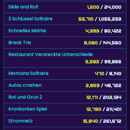
Slide and Roll
1,200
/ 24,000
3 Schlüssel Solitaire
53,710
/ 1,055,233
Schnelles Mathe
4,393
/ 80,422
Break Tris
8,080
/ 144,560
Restaurant Versteckte Unterschiede
5,582
/ 99,866
Montana Solitaire
470
/ 8,140
Autos crashen
2,859
/ 48,722
Rot und Grün 2
12,171
/ 202,134
Kronkorken Spiel
12,790
/ 211,401
Stromnetz
15,840
/ 261,672