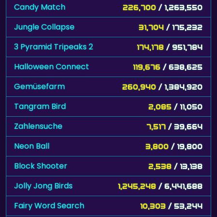
Candy Match
226,700
/ 1,263,550
Jungle Collapse
31,704
/ 175,232
3 Pyramid Tripeaks 2
174,178
/ 951,784
Halloween Connect
119,676
/ 638,625
Gemüsefarm
260,940
/ 1,384,920
Tangram Bird
2,085
/ 11,050
Zahlensuche
7,517
/ 39,664
Neon Ball
3,800
/ 19,800
Block Shooter
2,538
/ 13,138
Jolly Jong Birds
1,245,248
/ 6,441,688
Fairy Word Search
10,303
/ 53,244