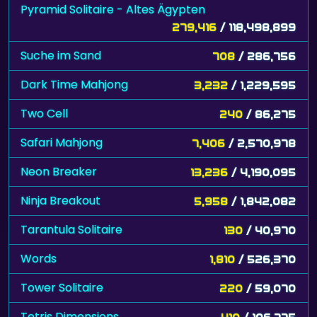
Pyramid Solitaire - Altes Ägypten
279,416
/ 118,498,899
Suche im Sand
708
/ 286,756
Dark Time Mahjong
3,232
/ 1,229,595
Two Cell
240
/ 86,275
Safari Mahjong
7,406
/ 2,570,978
Neon Breaker
13,236
/ 4,190,095
Ninja Breakout
5,958
/ 1,842,082
Tarantula Solitaire
130
/ 40,970
Words
1,810
/ 526,370
Tower Solitaire
220
/ 59,070
Tetris Dimensions
410
/ 106,775