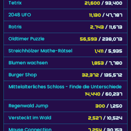
Tetrix
21,600
/ 93,400
2048 UFO
11,130
/ 47,787
Rotris
2,743
/ 11,673
Oldtimer Puzzle
56,593
/ 238,073
Streichhölzer Mathe-Rätsel
1,411
/ 5,935
Blumen wachsen
1,853
/ 7,780
Burger Shop
32,372
/ 135,572
Mittelalterliches Schloss - Finde die Unterschiede
14,440
/ 60,237
Regenwald Jump
300
/ 1,250
Versteckt im Wald
2,527
/ 10,524
Mouse Connection
7,254
/ 30,153