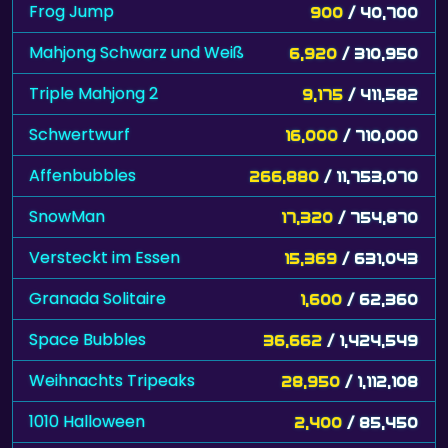
Frog Jump
900
/ 40,700
Mahjong Schwarz und Weiß
6,920
/ 310,950
Triple Mahjong 2
9,175
/ 411,582
Schwertwurf
16,000
/ 710,000
Affenbubbles
266,880
/ 11,753,070
SnowMan
17,320
/ 754,870
Versteckt im Essen
15,369
/ 631,043
Granada Solitaire
1,600
/ 62,360
Space Bubbles
36,662
/ 1,424,549
Weihnachts Tripeaks
28,950
/ 1,112,108
1010 Halloween
2,400
/ 85,450