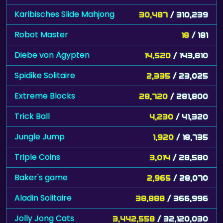
Karibisches Slide Mahjong
30,487
/ 310,239
Robot Master
18
/ 181
Diebe von Ägypten
14,520
/ 143,810
Spidike Solitaire
2,335
/ 23,025
Extreme Blocks
28,720
/ 281,800
Trick Ball
4,230
/ 41,320
Jungle Jump
1,920
/ 18,735
Triple Coins
3,014
/ 28,580
Baker's game
2,965
/ 28,070
Aladin Solitaire
38,888
/ 366,996
Jolly Jong Cats
3,442,558
/ 32,120,030