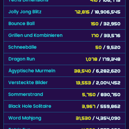
Jolly Jong Blitz
72,815
/ 18,906,545
Bounce Ball
150
/ 32,950
Grillen und Kombinieren
170
/ 33,576
Schneebälle
50
/ 9,520
Dragon Run
1,078
/ 179,348
Ägyptische Murmeln
38,540
/ 6,282,620
Versteckte Bilder
13,553
/ 2,004,452
Sommerstrand
5,750
/ 830,750
Black Hole Solitaire
3,967
/ 559,862
Word Mahjong
31,530
/ 4,354,090