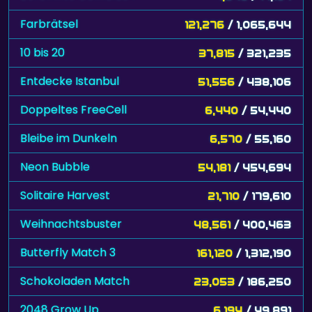
Farbrätsel
121,276
/ 1,065,644
10 bis 20
37,815
/ 321,235
Entdecke Istanbul
51,556
/ 438,106
Doppeltes FreeCell
6,440
/ 54,440
Bleibe im Dunkeln
6,570
/ 55,160
Neon Bubble
54,181
/ 454,694
Solitaire Harvest
21,710
/ 179,610
Weihnachtsbuster
48,561
/ 400,463
Butterfly Match 3
161,120
/ 1,312,190
Schokoladen Match
23,053
/ 186,250
2048 Grow Up
6,194
/ 49,891