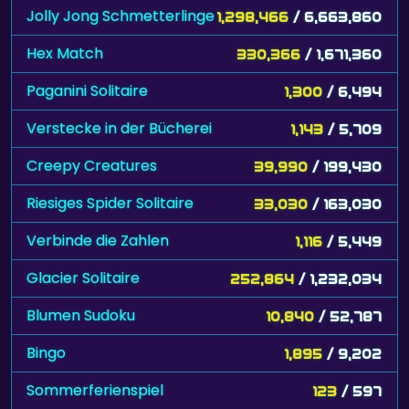
Jolly Jong Schmetterlinge
1,298,466
/ 6,663,860
Hex Match
330,366
/ 1,671,360
Paganini Solitaire
1,300
/ 6,494
Verstecke in der Bücherei
1,143
/ 5,709
Creepy Creatures
39,990
/ 199,430
Riesiges Spider Solitaire
33,030
/ 163,030
Verbinde die Zahlen
1,116
/ 5,449
Glacier Solitaire
252,864
/ 1,232,034
Blumen Sudoku
10,840
/ 52,787
Bingo
1,895
/ 9,202
Sommerferienspiel
123
/ 597