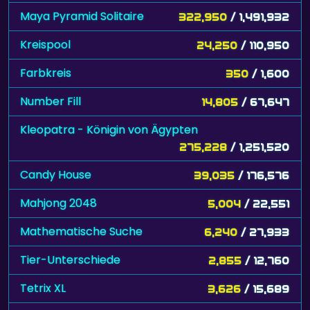
Maya Pyramid Solitaire
322,950
/ 1,491,932
Kreispool
24,250
/ 110,950
Farbkreis
350
/ 1,600
Number Fill
14,805
/ 67,647
Kleopatra - Königin von Ägypten
275,228
/ 1,251,520
Candy House
39,035
/ 176,576
Mahjong 2048
5,004
/ 22,551
Mathematische Suche
6,240
/ 27,933
Tier-Unterschiede
2,855
/ 12,760
Tetrix XL
3,626
/ 15,689