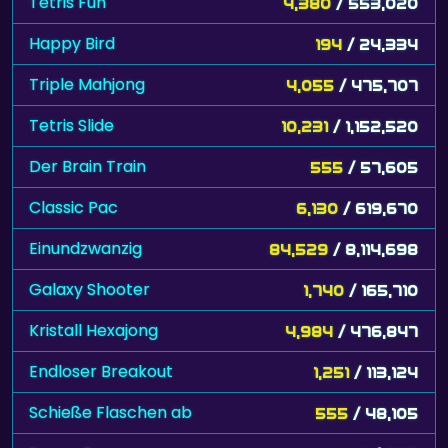
Tetris Fun
4,380
/ 553,020
Happy Bird
194
/ 24,334
Triple Mahjong
4,055
/ 475,707
Tetris Slide
10,231
/ 1,152,520
Der Brain Train
555
/ 57,605
Classic Pac
6,130
/ 619,670
Einundzwanzig
84,529
/ 8,114,698
Galaxy Shooter
1,740
/ 165,710
Kristall Hexajong
4,984
/ 476,847
Endloser Breakout
1,251
/ 113,124
Schieße Flaschen ab
555
/ 48,105