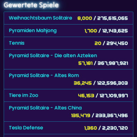
Gewertete Spiele
Weihnachtsbaum Solitaire
8,000
/ 275,615,065
Pyramiden Mahjong
1,700
/ 12,143,625
Tennis
20
/ 294,450
Pyramid Solitaire - Die alten Azteken
57,181
/ 367,987,921
Pyramid Solitaire - Altes Rom
36,245
/ 122,596,303
Tiere im Zoo
46,153
/ 127,109,997
Pyramid Solitaire - Altes China
135,479
/ 233,367,496
Tesla Defense
1,360
/ 2,230,720