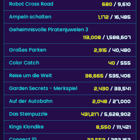
Robot Cross Road
680
/ 9,610
Ampeln schalten
1,172
/ 16,485
Geheimnisvolle Piratenjuwelen 3
113,008
/ 1,588,607
Großes Parken
2,915
/ 40,480
Color Catch
40
/ 555
Reise um die Welt
38,665
/ 535,406
Garden Secrets - Merkspiel
2,430
/ 33,541
Auf der Autobahn
2,048
/ 27,000
Das Steinpuzzle
431,217
/ 5,628,902
Kings Klondike
8,550
/ 111,421
Connect 10
22,553
/ 292,162