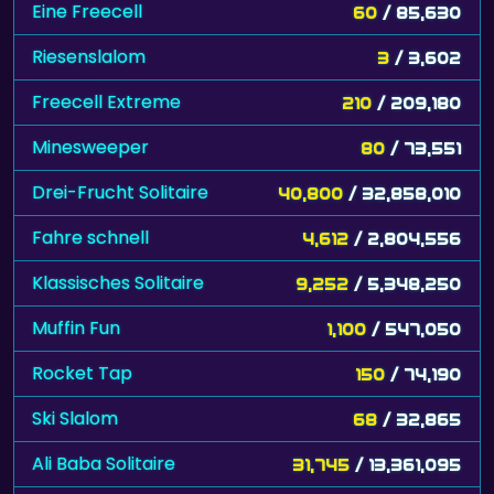
Eine Freecell
60
/ 85,630
Riesenslalom
3
/ 3,602
Freecell Extreme
210
/ 209,180
Minesweeper
80
/ 73,551
Drei-Frucht Solitaire
40,800
/ 32,858,010
Fahre schnell
4,612
/ 2,804,556
Klassisches Solitaire
9,252
/ 5,348,250
Muffin Fun
1,100
/ 547,050
Rocket Tap
150
/ 74,190
Ski Slalom
68
/ 32,865
Ali Baba Solitaire
31,745
/ 13,361,095