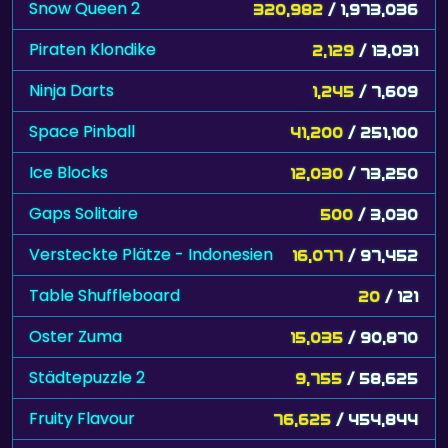
Snow Queen 2
320,982
/ 1,973,036
Piraten Klondike
2,129
/ 13,031
Ninja Darts
1,245
/ 7,609
Space Pinball
41,200
/ 251,100
Ice Blocks
12,030
/ 73,250
Gaps Solitaire
500
/ 3,030
Versteckte Plätze - Indonesien
16,077
/ 97,452
Table Shuffleboard
20
/ 121
Oster Zuma
15,035
/ 90,870
Städtepuzzle 2
9,755
/ 58,625
Fruity Flavour
76,625
/ 454,844