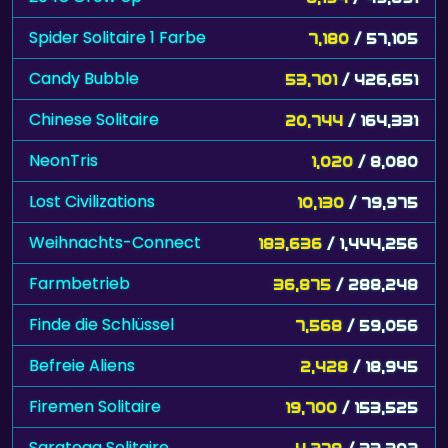
Spider Solitaire 1 Farbe
7,180
/ 57,105
Candy Bubble
53,701
/ 426,651
Chinese Solitaire
20,744
/ 164,331
NeonTris
1,020
/ 8,080
Lost Civilizations
10,130
/ 79,975
Weihnachts-Connect
183,636
/ 1,444,256
Farmbetrieb
36,875
/ 288,248
Finde die Schlüssel
7,568
/ 59,056
Befreie Aliens
2,428
/ 18,945
Firemen Solitaire
19,700
/ 153,525
Saratoga Solitaire
4,279
/ 33,302