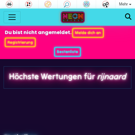
Mehr
Du bist nicht angemeldet.
Melde dich an
Registrierung
Bestenliste
Höchste Wertungen für
rijnaard