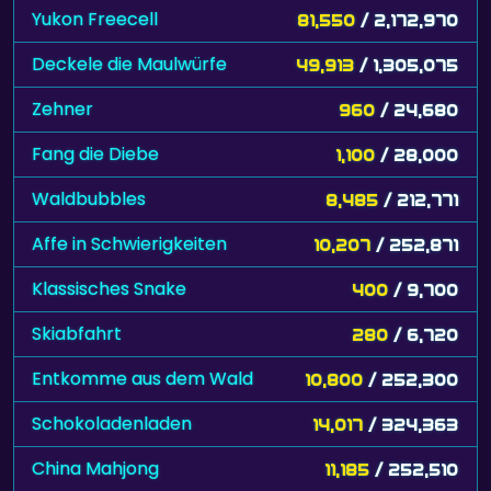
Yukon Freecell
81,550
/ 2,172,970
Deckele die Maulwürfe
49,913
/ 1,305,075
Zehner
960
/ 24,680
Fang die Diebe
1,100
/ 28,000
Waldbubbles
8,485
/ 212,771
Affe in Schwierigkeiten
10,207
/ 252,871
Klassisches Snake
400
/ 9,700
Skiabfahrt
280
/ 6,720
Entkomme aus dem Wald
10,800
/ 252,300
Schokoladenladen
14,017
/ 324,363
China Mahjong
11,185
/ 252,510