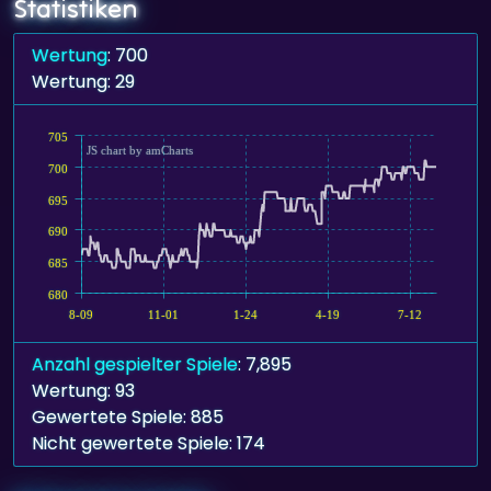
Statistiken
Wertung
: 700
Wertung: 29
705
JS chart by amCharts
700
695
690
685
680
8-09
11-01
1-24
4-19
7-12
Anzahl gespielter Spiele
: 7,895
Wertung: 93
Gewertete Spiele: 885
Nicht gewertete Spiele: 174