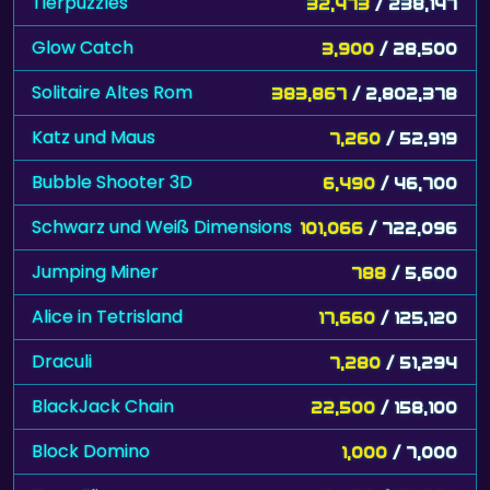
Tierpuzzles
32,473
/ 238,147
Glow Catch
3,900
/ 28,500
Solitaire Altes Rom
383,867
/ 2,802,378
Katz und Maus
7,260
/ 52,919
Bubble Shooter 3D
6,490
/ 46,700
Schwarz und Weiß Dimensions
101,066
/ 722,096
Jumping Miner
788
/ 5,600
Alice in Tetrisland
17,660
/ 125,120
Draculi
7,280
/ 51,294
BlackJack Chain
22,500
/ 158,100
Block Domino
1,000
/ 7,000