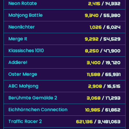
Neon Rotate
2,415
/ 14,332
Mahjong Battle
9,340
/ 55,380
Neonlichter
1,026
/ 6,024
Merge It
9,292
/ 54,529
Klassisches 1010
8,250
/ 47,900
Addiere!
3,400
/ 19,720
Oster Merge
11,588
/ 65,931
ABC Mahjong
2,908
/ 16,515
Berühmte Gemälde 2
3,068
/ 17,293
Eichhörnchen Connection
10,985
/ 61,862
Traffic Racer 2
621,136
/ 3,481,063