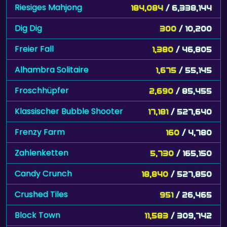
Riesiges Mahjong
184,084
/ 6,338,144
Dig Dig
300
/ 10,200
Freier Fall
1,380
/ 46,805
Alhambra Solitaire
1,675
/ 55,145
Froschhüpfer
2,690
/ 85,455
Klassischer Bubble Shooter
17,181
/ 527,640
Frenzy Farm
160
/ 4,780
Zahlenketten
5,730
/ 165,150
Candy Crunch
18,840
/ 527,850
Crushed Tiles
951
/ 26,465
Block Town
11,583
/ 309,742