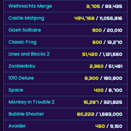
Weihnachts Merge
3,705
/ 83,435
Castle Mahjong
494,768
/ 11,056,816
Gizeh Solitaire
900
/ 20,010
Classic Frog
600
/ 13,270
Lines and Blocks 2
51,420
/ 1,121,660
Zoobiedoku
2,360
/ 51,481
1010 Deluxe
8,300
/ 180,800
Space
400
/ 8,700
Monkey in Trouble 2
15,287
/ 321,825
Bubble Shooter
80,223
/ 1,683,000
Avoider
450
/ 9,150