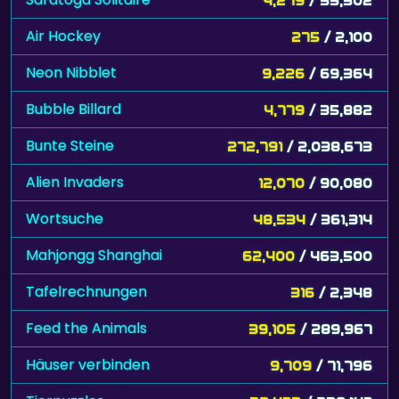
Air Hockey
275
/ 2,100
Neon Nibblet
9,226
/ 69,364
Bubble Billard
4,779
/ 35,882
Bunte Steine
272,791
/ 2,038,673
Alien Invaders
12,070
/ 90,080
Wortsuche
48,534
/ 361,314
Mahjongg Shanghai
62,400
/ 463,500
Tafelrechnungen
316
/ 2,348
Feed the Animals
39,105
/ 289,967
Häuser verbinden
9,709
/ 71,796