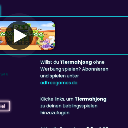
Willst du
Tiermahjong
ohne
Werbung spielen? Abonnieren
und spielen unter
adfreegames.de
.
Klicke links, um
Tiermahjong
zu deinen Lieblingsspielen
iel
hinzuzufügen.