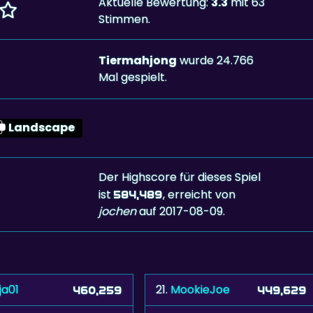
Aktuelle Bewertung:
3.3
mit 63
Stimmen.
Tiermahjong
wurde 24.766
Mal gespielt.
Landscape
Der Highscore für dieses Spiel
ist
, erreicht von
584,489
jochen
auf 2017-08-09.
ja01
21.
MookieJoe
460,259
449,629