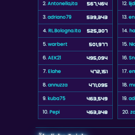
2.
Antonella,ita
12.
lij
567,464
3.
adriano79
13.
en
539,343
4.
RL.Bologna.Ita
14.
ha
525,307
5.
warbert
15.
Ni
501,977
6.
AEK21
16.
Sn
495,094
7.
Elahe
17.
em
472,151
8.
annuzza
18.
ma
471,095
9.
kuba75
19.
a
463,549
10.
Pepi
20.
z
463,348