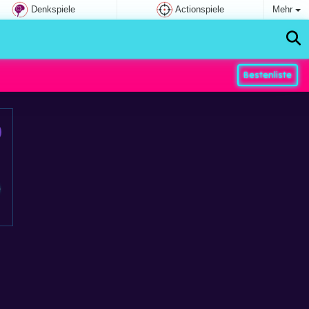
Denkspiele
Actionspiele
Mehr
Bestenliste
)