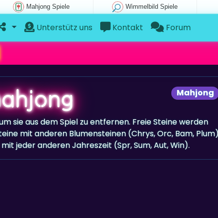
Mahjong Spiele
Wimmelbild Spiele
Unterstütz uns
Kontakt
Forum
mahjong
Mahjong
, um sie aus dem Spiel zu entfernen. Freie Steine werden
eine mit anderen Blumensteinen (Chrys, Orc, Bam, Plum
mit jeder anderen Jahreszeit (Spr, Sum, Aut, Win).