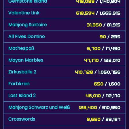
Gemstone Island
418,089
/ 1,140,804
Valentine Link
618,594
/ 1,665,915
Mahjong Solitaire
31,350
/ 81,915
All Fives Domino
90
/ 235
Mathespaß
6,700
/ 17,490
Mayan Marbles
47,170
/ 122,010
Zirkusbälle 2
410,728
/ 1,050,756
Farbkreis
650
/ 1,600
Lost Island 2
46,010
/ 112,170
Mahjong Schwarz und Weiß
128,400
/ 310,950
Crosswords
9,650
/ 23,187