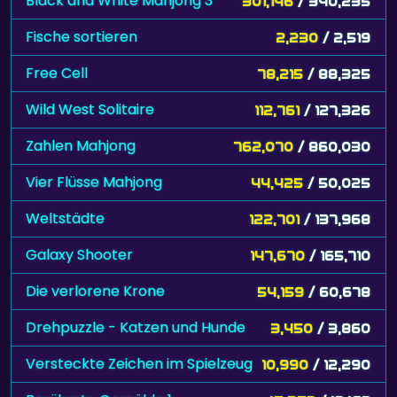
Black and White Mahjong 3
301,146
/ 340,235
Fische sortieren
2,230
/ 2,519
Free Cell
78,215
/ 88,325
Wild West Solitaire
112,761
/ 127,326
Zahlen Mahjong
762,070
/ 860,030
Vier Flüsse Mahjong
44,425
/ 50,025
Weltstädte
122,701
/ 137,968
Galaxy Shooter
147,670
/ 165,710
Die verlorene Krone
54,159
/ 60,678
Drehpuzzle - Katzen und Hunde
3,450
/ 3,860
Versteckte Zeichen im Spielzeug
10,990
/ 12,290