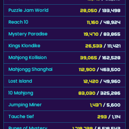
Puzzle Jam World
28,050
/ 133,498
Reach 10
11,160
/ 48,924
Mystery Paradise
19,470
/ 83,865
Kings Klondike
26,533
/ 111,421
Mahjong Kollision
39,065
/ 162,528
Mahjongg Shanghai
112,900
/ 463,500
Lost Island
12,420
/ 49,960
10 Mahjong
83,030
/ 325,286
Jumping Miner
1,437
/ 5,600
Tauche tief
293
/ 1,114
Runes of Mystery
1,719,739
/ 6,518,542