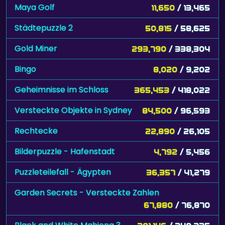
Maya Golf
11,650
/ 13,465
Städtepuzzle 2
50,815
/ 58,625
Gold Miner
293,790
/ 338,304
Bingo
8,020
/ 9,202
Geheimnisse im Schloss
365,453
/ 418,022
Versteckte Objekte in Sydney
84,500
/ 96,593
Rechtecke
22,890
/ 26,105
Bilderpuzzle - Hafenstadt
4,792
/ 5,456
Puzzleteilefall - Ägypten
36,357
/ 41,279
Garden Secrets - Versteckte Zahlen
67,880
/ 76,870