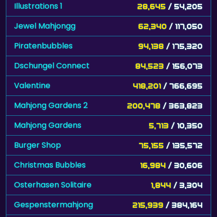
Illustrations 1
28,645
/ 54,205
Jewel Mahjongg
62,340
/ 117,050
Piratenbubbles
94,138
/ 175,320
Dschungel Connect
84,523
/ 156,073
Valentine
418,201
/ 766,695
Mahjong Gardens 2
200,478
/ 363,823
Mahjong Gardens
5,713
/ 10,350
Burger Shop
75,155
/ 135,572
Christmas Bubbles
16,984
/ 30,606
Osterhasen Solitaire
1,844
/ 3,304
Gespenstermahjong
215,939
/ 384,164