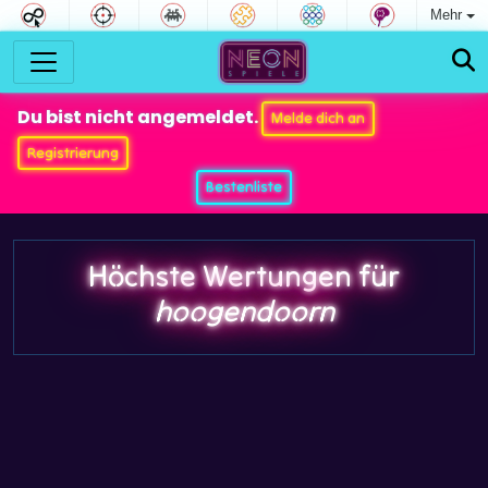
Mehr
Du bist nicht angemeldet.
Melde dich an
Registrierung
Bestenliste
Höchste Wertungen für
hoogendoorn