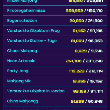
Kinder Mahjong
169,310
/ 202,861
Piratengeheimnisse
359,952
/ 430,170
Bogenschießen
20,850
/ 24,900
Versteckte Objekte in Prag
81,462
/ 97,196
Versteckte Stellen - Züge
81,004
/ 96,363
Chaos Mahjong
8,029
/ 9,546
Neon Arkanoid
241,780
/ 287,248
Party Jong
179,223
/ 212,174
Mahjong Mix
13,355
/ 15,752
Versteckte Objekte in London
83,163
/ 97,717
China Mahjongg
51,298
/ 60,248