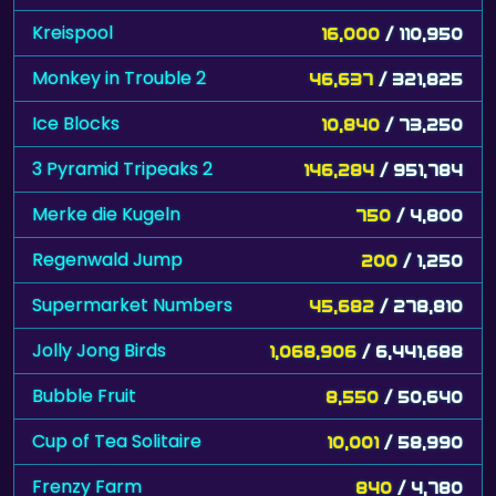
Kreispool
16,000
/ 110,950
Monkey in Trouble 2
46,637
/ 321,825
Ice Blocks
10,840
/ 73,250
3 Pyramid Tripeaks 2
146,284
/ 951,784
Merke die Kugeln
750
/ 4,800
Regenwald Jump
200
/ 1,250
Supermarket Numbers
45,682
/ 278,810
Jolly Jong Birds
1,068,906
/ 6,441,688
Bubble Fruit
8,550
/ 50,640
Cup of Tea Solitaire
10,001
/ 58,990
Frenzy Farm
840
/ 4,780