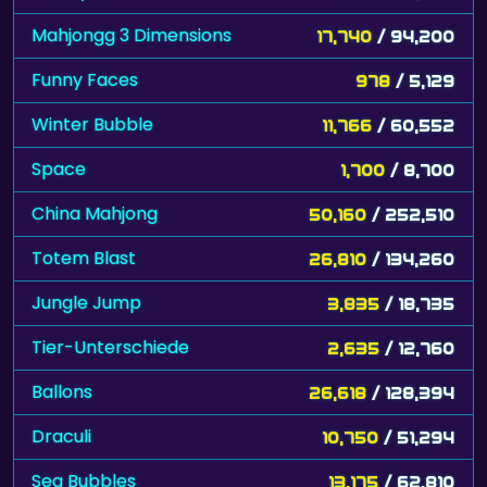
Mahjongg 3 Dimensions
17,740
/ 94,200
Funny Faces
978
/ 5,129
Winter Bubble
11,766
/ 60,552
Space
1,700
/ 8,700
China Mahjong
50,160
/ 252,510
Totem Blast
26,810
/ 134,260
Jungle Jump
3,835
/ 18,735
Tier-Unterschiede
2,635
/ 12,760
Ballons
26,618
/ 128,394
Draculi
10,750
/ 51,294
Sea Bubbles
13,175
/ 62,810