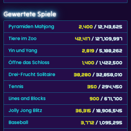
Gewertete Spiele
Pyramiden Mahjong
2,400
/ 12,143,625
Tiere im Zoo
42,417
/ 127,109,997
Yin und Yang
2,819
/ 5,188,262
Öffne das Schloss
1,400
/ 1,422,500
Drei-Frucht Solitaire
38,280
/ 32,858,010
Tennis
350
/ 294,450
Lines and Blocks
900
/ 671,700
Jolly Jong Blitz
36,315
/ 18,906,545
Baseball
3,772
/ 1,095,295