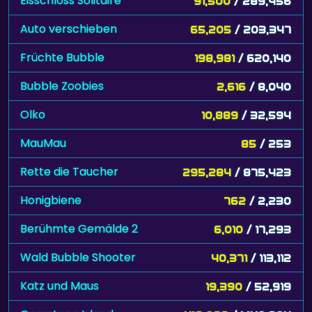
Eisschloss Solitaire
91,500
/ 289,456
Auto verschieben
65,205
/ 203,347
Früchte Bubble
198,981
/ 620,140
Bubble Zoobies
2,616
/ 8,040
Olko
10,889
/ 32,594
MauMau
85
/ 253
Rette die Taucher
295,284
/ 875,423
Honigbiene
762
/ 2,230
Berühmte Gemälde 2
6,010
/ 17,293
Wald Bubble Shooter
40,371
/ 113,112
Katz und Maus
19,390
/ 52,919