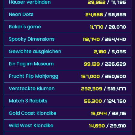
Häuser verbinden
29,952
/ 71,796
Neon Dots
24,666
/ 58,883
Baker's game
11,770
/ 28,070
Spooky Dimensions
113,740
/ 264,440
Gewichte ausgleichen
2,180
/ 5,035
Ein Tag im Museum
99,139
/ 226,629
Frucht Flip Mahjongg
157,000
/ 350,500
Versteckte Blumen
232,309
/ 518,477
Match 3 Rabbits
56,300
/ 124,750
Gold Coast Klondike
15,044
/ 32,116
Wild West Klondike
14,690
/ 29,910