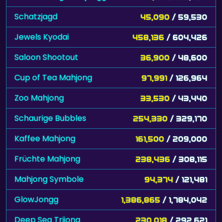
Schatzjagd
45,090
/ 59,530
Jewels Kyodai
458,136
/ 604,426
Saloon Shootout
36,900
/ 48,600
Cup of Tea Mahjong
97,991
/ 126,964
Zoo Mahjong
33,530
/ 43,440
Schaurige Bubbles
254,330
/ 329,170
Kaffee Mahjong
161,500
/ 209,000
Früchte Mahjong
238,436
/ 308,115
Mahjong Symbole
94,374
/ 121,481
GlowJongg
1,386,865
/ 1,784,042
Deep Sea Trijong
230,018
/ 292,621