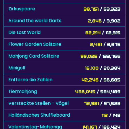
Zirkuspaare
38,751
/ 53,323
Around the world Darts
2,846
/ 3,902
Die Lost World
82,214
/ 112,315
Flower Garden Solitaire
2,481
/ 3,375
Mahjong Card Solitaire
99,025
/ 133,766
Minigolf
15,100
/ 20,384
Entferne die Zahlen
42,246
/ 56,685
Tiermahjong
436,045
/ 584,489
Versteckte Stellen - Vögel
72,981
/ 97,528
Holländisches Shuffleboard
112
/ 148
Valentinstag-Mahjongg
141,167
/ 186,424