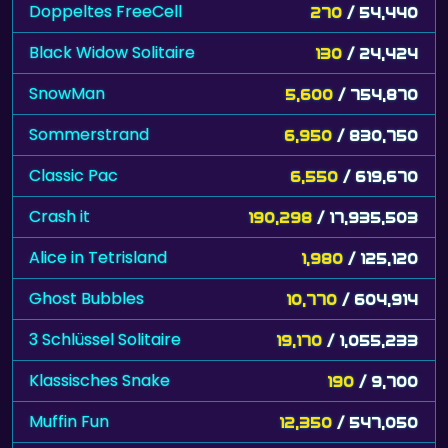
Doppeltes FreeCell
270
/ 54,440
Black Widow Solitaire
130
/ 24,424
SnowMan
5,600
/ 754,870
Sommerstrand
6,950
/ 830,750
Classic Pac
6,550
/ 619,670
Crash it
190,298
/ 17,935,503
Alice in Tetrisland
1,980
/ 125,120
Ghost Bubbles
10,770
/ 604,914
3 Schlüssel Solitaire
19,170
/ 1,055,233
Klassisches Snake
190
/ 9,700
Muffin Fun
12,350
/ 547,050