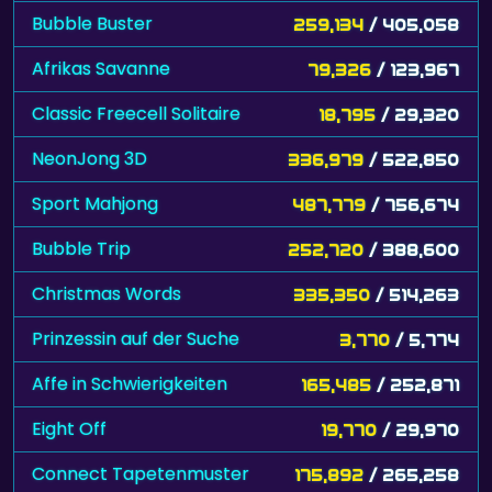
Bubble Buster
259,134
/ 405,058
Afrikas Savanne
79,326
/ 123,967
Classic Freecell Solitaire
18,795
/ 29,320
NeonJong 3D
336,979
/ 522,850
Sport Mahjong
487,779
/ 756,674
Bubble Trip
252,720
/ 388,600
Christmas Words
335,350
/ 514,263
Prinzessin auf der Suche
3,770
/ 5,774
Affe in Schwierigkeiten
165,485
/ 252,871
Eight Off
19,770
/ 29,970
Connect Tapetenmuster
175,892
/ 265,258