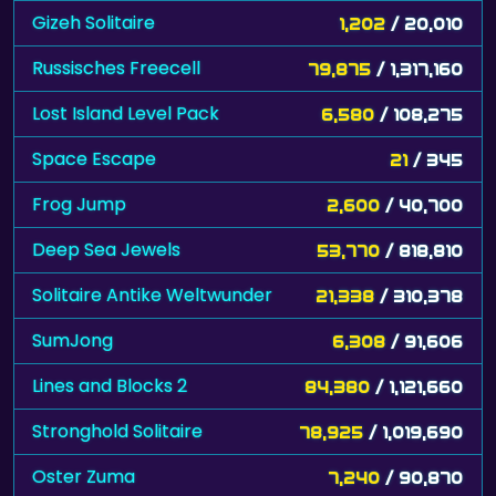
Gizeh Solitaire
1,202
/ 20,010
Russisches Freecell
79,875
/ 1,317,160
Lost Island Level Pack
6,580
/ 108,275
Space Escape
21
/ 345
Frog Jump
2,600
/ 40,700
Deep Sea Jewels
53,770
/ 818,810
Solitaire Antike Weltwunder
21,338
/ 310,378
SumJong
6,308
/ 91,606
Lines and Blocks 2
84,380
/ 1,121,660
Stronghold Solitaire
78,925
/ 1,019,690
Oster Zuma
7,240
/ 90,870