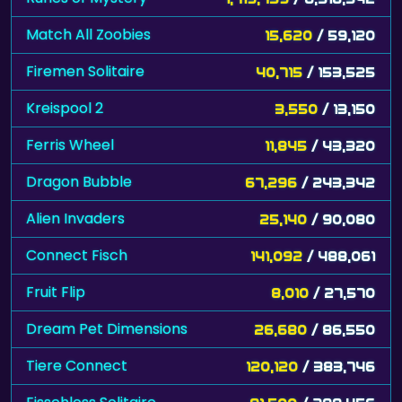
Match All Zoobies
15,620
/ 59,120
Firemen Solitaire
40,715
/ 153,525
Kreispool 2
3,550
/ 13,150
Ferris Wheel
11,845
/ 43,320
Dragon Bubble
67,296
/ 243,342
Alien Invaders
25,140
/ 90,080
Connect Fisch
141,092
/ 488,061
Fruit Flip
8,010
/ 27,570
Dream Pet Dimensions
26,680
/ 86,550
Tiere Connect
120,120
/ 383,746