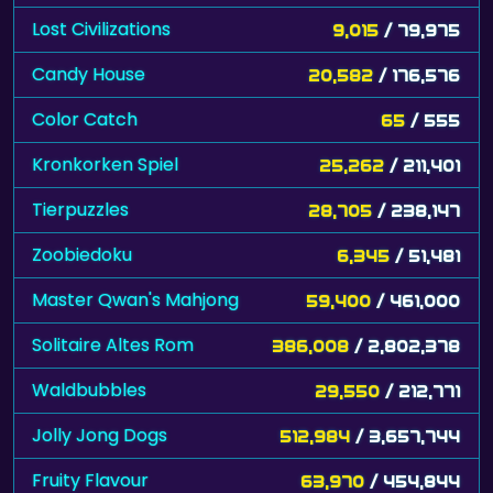
Lost Civilizations
9,015
/ 79,975
Candy House
20,582
/ 176,576
Color Catch
65
/ 555
Kronkorken Spiel
25,262
/ 211,401
Tierpuzzles
28,705
/ 238,147
Zoobiedoku
6,345
/ 51,481
Master Qwan's Mahjong
59,400
/ 461,000
Solitaire Altes Rom
386,008
/ 2,802,378
Waldbubbles
29,550
/ 212,771
Jolly Jong Dogs
512,984
/ 3,657,744
Fruity Flavour
63,970
/ 454,844