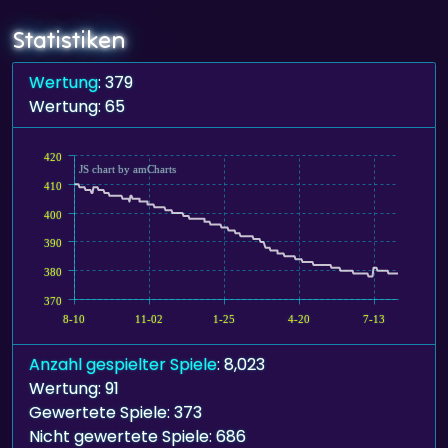
Statistiken
Wertung
: 379
Wertung: 65
420
JS chart by amCharts
410
400
390
380
370
8-10
11-02
1-25
4-20
7-13
Anzahl gespielter Spiele
: 8,023
Wertung: 91
Gewertete Spiele: 373
Nicht gewertete Spiele: 686