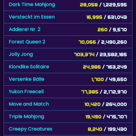
Dark Time Mahjong
28,058
/ 1,229,595
Versteckt im Essen
16,995
/ 631,043
Addiere! Nr. 2
260
/ 9,570
Forest Queen 2
70,066
/ 2,490,260
Jolly Jong
703,374
/ 23,582,185
Klondike Solitaire
24,986
/ 763,249
Versenke Bälle
1,700
/ 49,650
Yukon Freecell
77,385
/ 2,172,970
Move and Match
10,420
/ 264,000
Triple Mahjong
19,490
/ 475,707
Creepy Creatures
8,240
/ 199,430