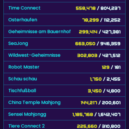
Time Connect
558,478
/ 804,237
Osterhaufen
78,299
/ 112,252
Geheimnisse am Bauernhof
299,414
/ 427,381
SeaJong
663,050
/ 946,359
Wildwest-Geheimnisse
302,803
/ 427,512
Robot Master
129
/ 181
Schau schau
1,750
/ 2,455
Tischfußball
3,450
/ 4,800
China Temple Mahjong
144,217
/ 200,601
Sensei Mahjongg
1,185,768
/ 1,642,407
Tiere Connect 2
225,660
/ 310,800