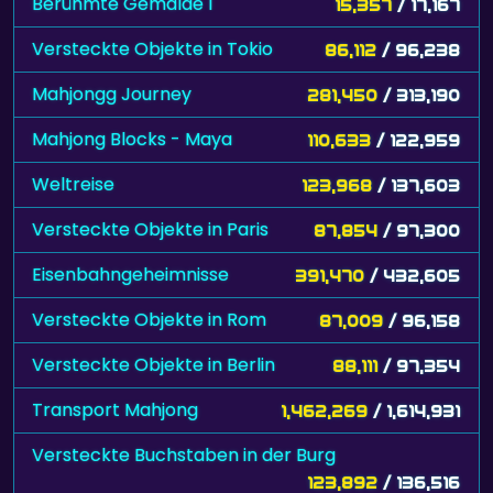
Berühmte Gemälde 1
15,357
/ 17,167
Versteckte Objekte in Tokio
86,112
/ 96,238
Mahjongg Journey
281,450
/ 313,190
Mahjong Blocks - Maya
110,633
/ 122,959
Weltreise
123,968
/ 137,603
Versteckte Objekte in Paris
87,854
/ 97,300
Eisenbahngeheimnisse
391,470
/ 432,605
Versteckte Objekte in Rom
87,009
/ 96,158
Versteckte Objekte in Berlin
88,111
/ 97,354
Transport Mahjong
1,462,269
/ 1,614,931
Versteckte Buchstaben in der Burg
123,892
/ 136,516