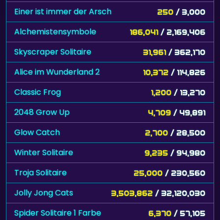
Einer ist immer der Arsch
250
/ 3,000
Alchemistensymbole
186,041
/ 2,169,406
Skyscraper Solitaire
31,961
/ 362,170
Alice im Wunderland 2
10,372
/ 114,826
Classic Frog
1,200
/ 13,270
2048 Grow Up
4,709
/ 49,891
Glow Catch
2,700
/ 28,500
Winter Solitaire
9,235
/ 94,980
Troja Solitaire
25,000
/ 230,560
Jolly Jong Cats
3,503,862
/ 32,120,030
Spider Solitaire 1 Farbe
6,370
/ 57,105