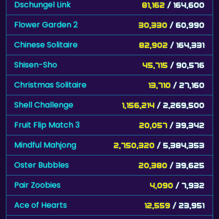
Dschungel Link
81,162
/ 164,600
Flower Garden 2
30,330
/ 60,990
Chinese Solitaire
82,902
/ 164,331
Shisen-Sho
45,715
/ 90,576
Christmas Solitaire
13,710
/ 27,160
Shell Challenge
1,156,214
/ 2,269,500
Fruit Flip Match 3
20,057
/ 39,342
Mindful Mahjong
2,750,320
/ 5,384,353
Oster Bubbles
20,380
/ 39,625
Pair Zoobies
4,090
/ 7,932
Ace of Hearts
12,559
/ 23,951