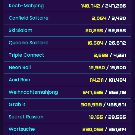
Koch-Mahjong
148,742
/ 247,286
Canfield Solitaire
2,064
/ 3,430
Ski Slalom
20,235
/ 32,865
Queenie Solitaire
16,584
/ 26,672
Triple Connect
2,688
/ 4,321
Neon Ball
12,360
/ 19,800
Acid Rain
114,211
/ 181,484
Weihnachtsmahjong
547,635
/ 863,119
Grab It
308,938
/ 486,671
Secret Russian
18,155
/ 28,555
Wortsuche
230,053
/ 361,314