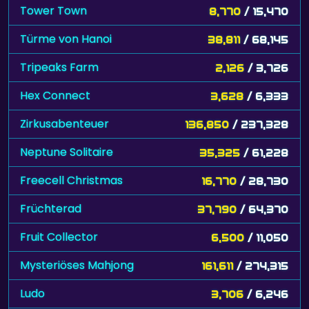
Tower Town
8,770
/ 15,470
Türme von Hanoi
38,811
/ 68,145
Tripeaks Farm
2,126
/ 3,726
Hex Connect
3,628
/ 6,333
Zirkusabenteuer
136,850
/ 237,328
Neptune Solitaire
35,325
/ 61,228
Freecell Christmas
16,770
/ 28,730
Früchterad
37,790
/ 64,370
Fruit Collector
6,500
/ 11,050
Mysteriöses Mahjong
161,611
/ 274,315
Ludo
3,706
/ 6,246