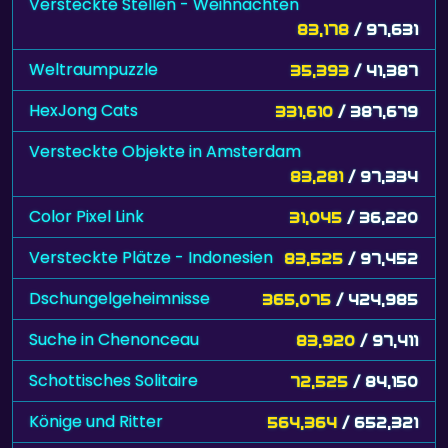
Versteckte Stellen - Weihnachten
83,178
/ 97,631
Weltraumpuzzle
35,393
/ 41,387
HexJong Cats
331,610
/ 387,679
Versteckte Objekte in Amsterdam
83,281
/ 97,334
Color Pixel Link
31,045
/ 36,220
Versteckte Plätze - Indonesien
83,525
/ 97,452
Dschungelgeheimnisse
365,075
/ 424,985
Suche in Chenonceau
83,920
/ 97,411
Schottisches Solitaire
72,525
/ 84,150
Könige und Ritter
564,364
/ 652,321