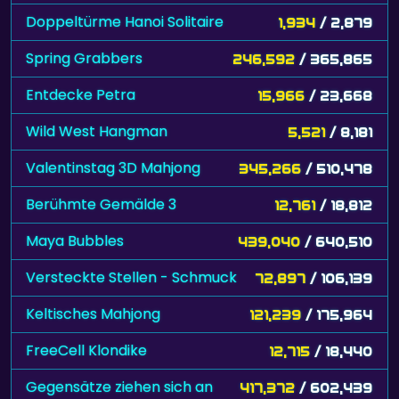
Doppeltürme Hanoi Solitaire
1,934
/ 2,879
Spring Grabbers
246,592
/ 365,865
Entdecke Petra
15,966
/ 23,668
Wild West Hangman
5,521
/ 8,181
Valentinstag 3D Mahjong
345,266
/ 510,478
Berühmte Gemälde 3
12,761
/ 18,812
Maya Bubbles
439,040
/ 640,510
Versteckte Stellen - Schmuck
72,897
/ 106,139
Keltisches Mahjong
121,239
/ 175,964
FreeCell Klondike
12,715
/ 18,440
Gegensätze ziehen sich an
417,372
/ 602,439