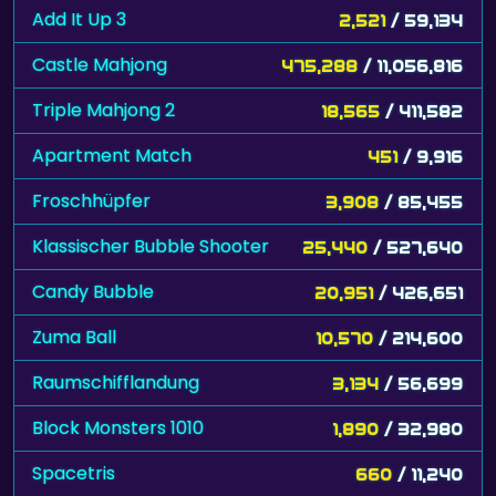
Add It Up 3
2,521
/ 59,134
Castle Mahjong
475,288
/ 11,056,816
Triple Mahjong 2
18,565
/ 411,582
Apartment Match
451
/ 9,916
Froschhüpfer
3,908
/ 85,455
Klassischer Bubble Shooter
25,440
/ 527,640
Candy Bubble
20,951
/ 426,651
Zuma Ball
10,570
/ 214,600
Raumschifflandung
3,134
/ 56,699
Block Monsters 1010
1,890
/ 32,980
Spacetris
660
/ 11,240