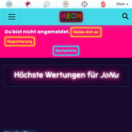
Mehr
Du bist nicht angemeldet.
Melde dich an
Registrierung
Bestenliste
Höchste Wertungen für
JoNu