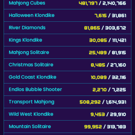
Mahjong Cubes
481,797
/ 2,140,766
Halloween Klondike
7,615
/ 31,861
River Diamonds
81,865
/ 303,672
Kings Klondike
30,085
/ 111,421
Mahjong Solitaire
25,489
/ 81,915
Christmas Solitaire
8,485
/ 27,160
Gold Coast Klondike
10,089
/ 32,116
Endlos Bubble Shooter
2,270
/ 7,225
Transport Mahjong
508,292
/ 1,614,931
Wild West Klondike
9,453
/ 29,910
Mountain Solitaire
99,952
/ 313,783