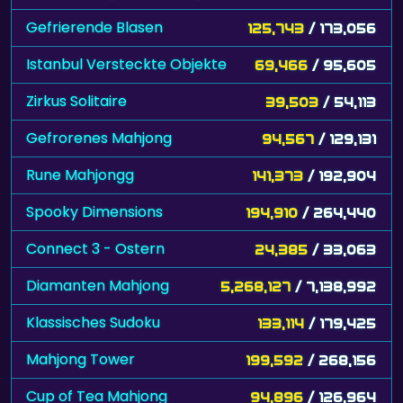
Gefrierende Blasen
125,743
/ 173,056
Istanbul Versteckte Objekte
69,466
/ 95,605
Zirkus Solitaire
39,503
/ 54,113
Gefrorenes Mahjong
94,567
/ 129,131
Rune Mahjongg
141,373
/ 192,904
Spooky Dimensions
194,910
/ 264,440
Connect 3 - Ostern
24,385
/ 33,063
Diamanten Mahjong
5,268,127
/ 7,138,992
Klassisches Sudoku
133,114
/ 179,425
Mahjong Tower
199,592
/ 268,156
Cup of Tea Mahjong
94,896
/ 126,964