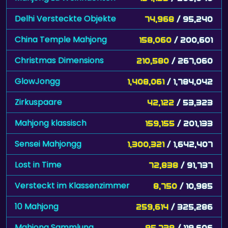
Delhi Versteckte Objekte
74,968
/ 95,240
China Temple Mahjong
158,060
/ 200,601
Christmas Dimensions
210,580
/ 267,060
GlowJongg
1,408,061
/ 1,784,042
Zirkuspaare
42,122
/ 53,323
Mahjong klassisch
159,155
/ 201,133
Sensei Mahjongg
1,300,321
/ 1,642,407
Lost in Time
72,838
/ 91,737
Versteckt im Klassenzimmer
8,750
/ 10,985
10 Mahjong
259,614
/ 325,286
Mahjong Sammlung
95,738
/ 119,606