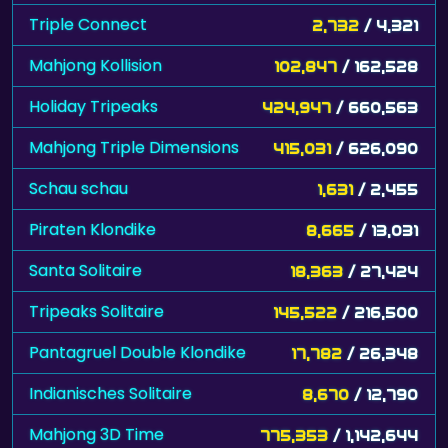
Triple Connect
2,732
/ 4,321
Mahjong Kollision
102,847
/ 162,528
Holiday Tripeaks
424,947
/ 660,563
Mahjong Triple Dimensions
415,031
/ 626,090
Schau schau
1,631
/ 2,455
Piraten Klondike
8,665
/ 13,031
Santa Solitaire
18,363
/ 27,424
Tripeaks Solitaire
145,522
/ 216,500
Pantagruel Double Klondike
17,782
/ 26,348
Indianisches Solitaire
8,670
/ 12,790
Mahjong 3D Time
775,353
/ 1,142,644