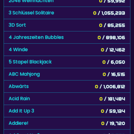
2048 Weihnachten
0
/ 59,992
3 Schlüssel Solitaire
0
/ 1,055,233
3D Sort
0
/ 85,255
4 Jahreszeiten Bubbles
0
/ 898,106
4 Winde
0
/ 12,462
5 Stapel Blackjack
0
/ 6,050
ABC Mahjong
0
/ 16,515
Abwärts
0
/ 1,006,812
Acid Rain
0
/ 181,484
Add It Up 3
0
/ 59,134
Addiere!
0
/ 19,720