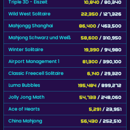
Triple 3D - Eiszeit
10,840
/ 80,340
Wild West Solitaire
22,350
/ 127,326
Mahjongg Shanghai
86,400
/ 463,500
Mahjong Schwarz und Weiß
58,600
/ 310,950
Winter Solitaire
19,390
/ 94,980
Airport Management 1
81,300
/ 390,100
Classic Freecell Solitaire
6,140
/ 29,320
Luma Bubbles
195,484
/ 899,272
Jolly Jong Math
54,733
/ 248,060
Ace of Hearts
5,291
/ 23,951
China Mahjong
56,430
/ 252,510