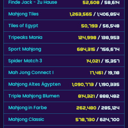
Finde Jack - Zu Hause
52,608
/ 58,614
Mahjong Tiles
1,263,565
/ 1,406,854
Tiles of Egypt
50,793
/ 56,548
Tripeaks Mania
124,998
/ 138,953
Sport Mahjong
684,315
/ 756,674
Spider Match 3
14,021
/ 15,357
Mah Jong Connect I
17,461
/ 19,118
Mahjong Altes Ägypten
1,090,773
/ 1,190,335
Triple Mahjong Blumen
814,321
/ 888,482
Mahjong in Farbe
262,480
/ 285,124
Mahjong Classic
578,730
/ 624,700