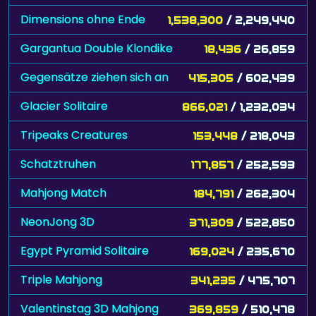
Dimensions ohne Ende
1,538,300
/ 2,249,440
Gargantua Double Klondike
18,436
/ 26,859
Gegensätze ziehen sich an
415,305
/ 602,439
Glacier Solitaire
866,021
/ 1,232,034
Tripeaks Creatures
153,448
/ 218,043
Schatztruhen
177,857
/ 252,593
Mahjong Match
184,791
/ 262,304
NeonJong 3D
371,309
/ 522,850
Egypt Pyramid Solitaire
169,024
/ 235,670
Triple Mahjong
341,235
/ 475,707
Valentinstag 3D Mahjong
369,859
/ 510,478