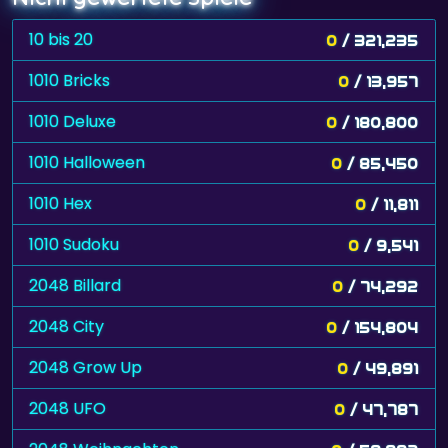
10 bis 20
0
/ 321,235
1010 Bricks
0
/ 13,957
1010 Deluxe
0
/ 180,800
1010 Halloween
0
/ 85,450
1010 Hex
0
/ 11,811
1010 Sudoku
0
/ 9,541
2048 Billard
0
/ 74,292
2048 City
0
/ 154,804
2048 Grow Up
0
/ 49,891
2048 UFO
0
/ 47,787