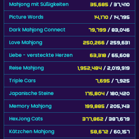
Mahjong mit Süßigkeiten
35,685
/ 37,410
Picture Words
14,170
/ 14,795
Dark Mahjong Connect
79,799
/ 83,046
Love Mahjong
250,266
/ 259,631
Liebe - versteckte Herzen
63,318
/ 65,608
Reise Mahjong
1,952,484
/ 2,019,919
Triple Cars
7,695
/ 7,925
Japanische Steine
175,804
/ 180,420
Memory Mahjong
199,885
/ 205,143
HexJong Cats
377,862
/ 387,679
Kätzchen Mahjong
58,672
/ 60,157