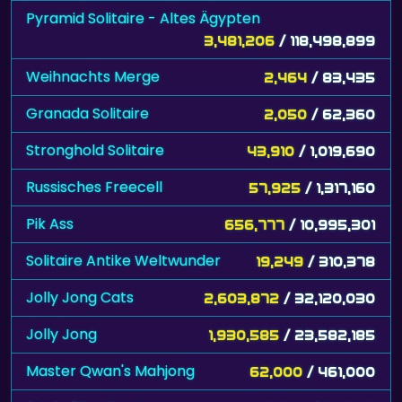
Pyramid Solitaire - Altes Ägypten
3,481,206
/ 118,498,899
Weihnachts Merge
2,464
/ 83,435
Granada Solitaire
2,050
/ 62,360
Stronghold Solitaire
43,910
/ 1,019,690
Russisches Freecell
57,925
/ 1,317,160
Pik Ass
656,777
/ 10,995,301
Solitaire Antike Weltwunder
19,249
/ 310,378
Jolly Jong Cats
2,603,872
/ 32,120,030
Jolly Jong
1,930,585
/ 23,582,185
Master Qwan's Mahjong
62,000
/ 461,000