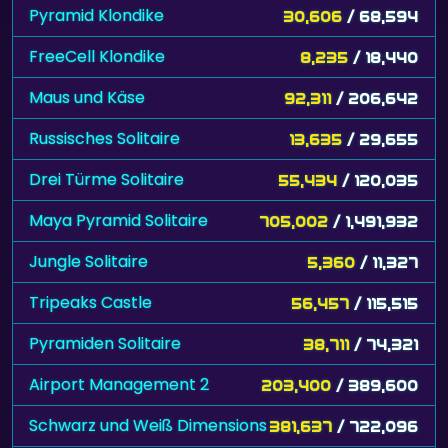
Pyramid Klondike
30,606
/ 68,594
FreeCell Klondike
8,235
/ 18,440
Maus und Käse
92,311
/ 206,642
Russisches Solitaire
13,635
/ 29,655
Drei Türme Solitaire
55,434
/ 120,035
Maya Pyramid Solitaire
705,002
/ 1,491,932
Jungle Solitaire
5,360
/ 11,327
Tripeaks Castle
56,457
/ 115,515
Pyramiden Solitaire
38,711
/ 74,321
Airport Management 2
203,400
/ 389,600
Schwarz und Weiß Dimensions
381,637
/ 722,096