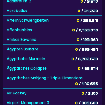
Addiere! Nr. 2
0
/ 9,570
Aerobatics
0
/ 34,228
Affe in Schwierigkeiten
0
/ 252,871
Affenbubbles
0
/ 11,753,070
Afrikas Savanne
0
/ 123,967
Ägypten Solitaire
0
/ 339,437
Ägyptische Murmeln
0
/ 6,282,620
Ägyptisches Collapse
0
/ 68,874
Ägyptisches Mahjong - Triple Dimensions
0
/ 470,696
Air Hockey
0
/ 2,100
Airport Management 3
0
/ 389,600