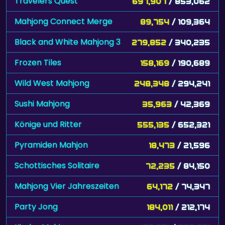
Travelers Quest
697,907
/ 853,062
Mahjong Connect Merge
89,754
/ 109,364
Black and White Mahjong 3
279,852
/ 340,235
Frozen Tiles
158,169
/ 190,689
Wild West Mahjong
248,348
/ 294,241
Sushi Mahjong
35,963
/ 42,369
Könige und Ritter
555,135
/ 652,321
Pyramiden Mahjon
18,473
/ 21,596
Schottisches Solitaire
72,235
/ 84,150
Mahjong Vier Jahreszeiten
64,172
/ 74,347
Party Jong
184,011
/ 212,174