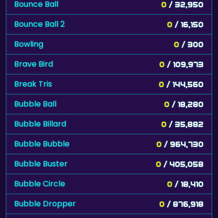
Bounce Ball
0
/ 32,950
Bounce Ball 2
0
/ 16,150
Bowling
0
/ 300
Brave Bird
0
/ 109,973
Break Tris
0
/ 144,560
Bubble Ball
0
/ 18,280
Bubble Billard
0
/ 35,882
Bubble Bubble
0
/ 964,730
Bubble Buster
0
/ 405,058
Bubble Circle
0
/ 18,410
Bubble Dropper
0
/ 876,918