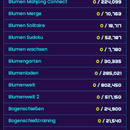
Blumen Mahjong Connect
0
/ 224,099
Blumen Merge
0
/ 70,763
Blumen Solitaire
0
/ 18,717
Blumen Sudoku
0
/ 52,787
Blumen wachsen
0
/ 7,780
Blumengarten
0
/ 30,335
Blumenladen
0
/ 285,021
Blumenwelt
0
/ 802,450
Blumenwelt 2
0
/ 517,150
Bogenschießen
0
/ 24,900
Bogenschießtraining
0
/ 21,540