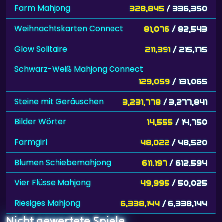
Farm Mahjong
328,845
/ 336,350
Weihnachtskarten Connect
81,076
/ 82,543
Glow Solitaire
211,391
/ 215,175
Schwarz-Weiß Mahjong Connect
129,059
/ 131,065
Steine mit Geräuschen
3,231,778
/ 3,277,841
Bilder Wörter
14,555
/ 14,750
Farmgirl
48,022
/ 48,520
Blumen Schiebemahjong
611,197
/ 612,594
Vier Flüsse Mahjong
49,995
/ 50,025
Riesiges Mahjong
6,338,144
/ 6,338,144
Nicht gewertete Spiele