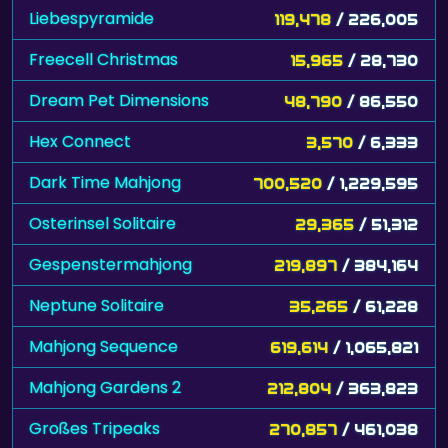
Liebespyramide
119,478
/ 226,005
Freecell Christmas
15,965
/ 28,730
Dream Pet Dimensions
48,790
/ 86,550
Hex Connect
3,570
/ 6,333
Dark Time Mahjong
700,520
/ 1,229,595
Osterinsel Solitaire
29,365
/ 51,312
Gespenstermahjong
219,897
/ 384,164
Neptune Solitaire
35,265
/ 61,228
Mahjong Sequence
619,614
/ 1,065,821
Mahjong Gardens 2
212,804
/ 363,823
Großes Tripeaks
270,857
/ 461,038