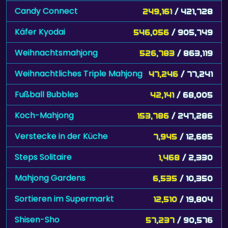
Candy Connect
249,161
/ 421,728
Käfer Kyodai
546,056
/ 905,749
Weihnachtsmahjong
526,783
/ 863,119
Weihnachtliches Triple Mahjong
47,246
/ 77,241
Fußball Bubbles
42,141
/ 68,005
Koch-Mahjong
153,786
/ 247,286
Verstecke in der Küche
7,945
/ 12,685
Steps Solitaire
1,468
/ 2,330
Mahjong Gardens
6,535
/ 10,350
Sortieren im Supermarkt
12,510
/ 19,804
Shisen-Sho
57,237
/ 90,576