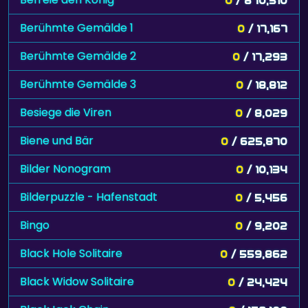
Berühmte Gemälde 1
0
/ 17,167
Berühmte Gemälde 2
0
/ 17,293
Berühmte Gemälde 3
0
/ 18,812
Besiege die Viren
0
/ 8,029
Biene und Bär
0
/ 625,870
Bilder Nonogram
0
/ 10,134
Bilderpuzzle - Hafenstadt
0
/ 5,456
Bingo
0
/ 9,202
Black Hole Solitaire
0
/ 559,862
Black Widow Solitaire
0
/ 24,424