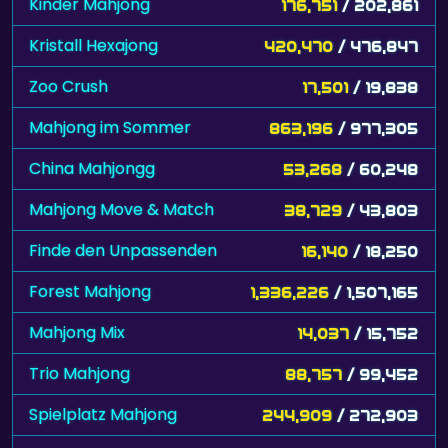
Kinder Mahjong
176,751
/ 202,861
Kristall Hexajong
420,470
/ 476,847
Zoo Crush
17,501
/ 19,838
Mahjong im Sommer
863,196
/ 977,305
China Mahjongg
53,268
/ 60,248
Mahjong Move & Match
38,729
/ 43,803
Finde den Unpassenden
16,140
/ 18,250
Forest Mahjong
1,336,226
/ 1,507,165
Mahjong Mix
14,037
/ 15,752
Trio Mahjong
88,757
/ 99,452
Spielplatz Mahjong
244,909
/ 272,903