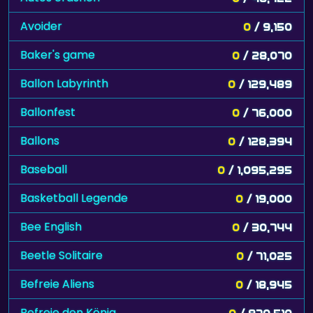
Avoider
0
/ 9,150
Baker's game
0
/ 28,070
Ballon Labyrinth
0
/ 129,489
Ballonfest
0
/ 76,000
Ballons
0
/ 128,394
Baseball
0
/ 1,095,295
Basketball Legende
0
/ 19,000
Bee English
0
/ 30,744
Beetle Solitaire
0
/ 71,025
Befreie Aliens
0
/ 18,945
Befreie den König
0
/ 870,510