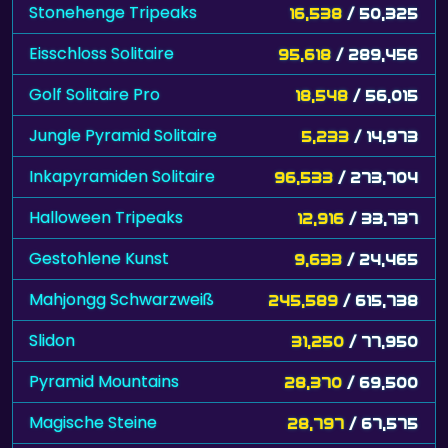
Stonehenge Tripeaks
16,538
/ 50,325
Eisschloss Solitaire
95,618
/ 289,456
Golf Solitaire Pro
18,548
/ 56,015
Jungle Pyramid Solitaire
5,233
/ 14,973
Inkapyramiden Solitaire
96,533
/ 273,704
Halloween Tripeaks
12,916
/ 33,737
Gestohlene Kunst
9,633
/ 24,465
Mahjongg Schwarzweiß
245,589
/ 615,738
Slidon
31,250
/ 77,950
Pyramid Mountains
28,370
/ 69,500
Magische Steine
28,797
/ 67,575