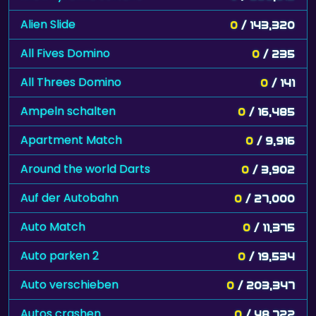
Alien Slide
0
/ 143,320
All Fives Domino
0
/ 235
All Threes Domino
0
/ 141
Ampeln schalten
0
/ 16,485
Apartment Match
0
/ 9,916
Around the world Darts
0
/ 3,902
Auf der Autobahn
0
/ 27,000
Auto Match
0
/ 11,375
Auto parken 2
0
/ 19,534
Auto verschieben
0
/ 203,347
Autos crashen
0
/ 48,722