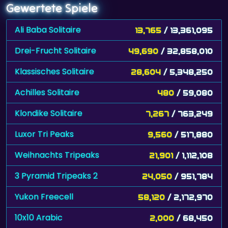
Gewertete Spiele
Ali Baba Solitaire
13,765
/ 13,361,095
Drei-Frucht Solitaire
49,690
/ 32,858,010
Klassisches Solitaire
28,604
/ 5,348,250
Achilles Solitaire
480
/ 59,080
Klondike Solitaire
7,267
/ 763,249
Luxor Tri Peaks
9,560
/ 517,880
Weihnachts Tripeaks
21,901
/ 1,112,108
3 Pyramid Tripeaks 2
24,050
/ 951,784
Yukon Freecell
58,120
/ 2,172,970
10x10 Arabic
2,000
/ 68,450