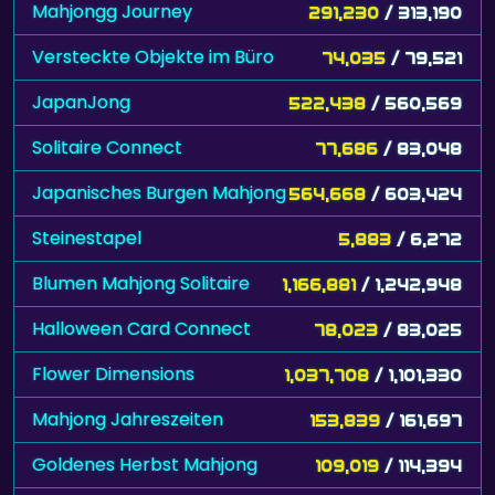
Mahjongg Journey
291,230
/ 313,190
Versteckte Objekte im Büro
74,035
/ 79,521
JapanJong
522,438
/ 560,569
Solitaire Connect
77,686
/ 83,048
Japanisches Burgen Mahjong
564,668
/ 603,424
Steinestapel
5,883
/ 6,272
Blumen Mahjong Solitaire
1,166,881
/ 1,242,948
Halloween Card Connect
78,023
/ 83,025
Flower Dimensions
1,037,708
/ 1,101,330
Mahjong Jahreszeiten
153,839
/ 161,697
Goldenes Herbst Mahjong
109,019
/ 114,394