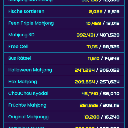
Fische sortieren
2,022
/ 2,519
Feen Triple Mahjong
10,459
/ 13,015
Mahjong 3D
392,431
/ 487,529
Free Cell
71,115
/ 88,325
Bus Rätsel
11,610
/ 14,343
Halloween Mahjong
247,294
/ 305,052
Hex Mahjong
209,654
/ 257,624
ChouChou Kyodai
45,740
/ 56,070
Früchte Mahjong
251,825
/ 308,115
Original Mahjongg
13,280
/ 16,240