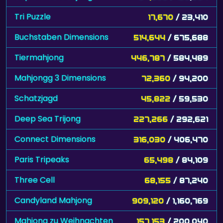
Tri Puzzle
17,670
/ 23,410
Buchstaben Dimensions
514,644
/ 675,688
Tiermahjong
446,787
/ 584,489
Mahjongg 3 Dimensions
72,360
/ 94,200
Schatzjagd
45,822
/ 59,530
Deep Sea Trijong
227,266
/ 292,621
Connect Dimensions
316,030
/ 406,470
Paris Tripeaks
65,498
/ 84,109
Three Cell
68,155
/ 87,240
Candyland Mahjong
909,120
/ 1,160,769
Mahjong zu Weihnachten
157,153
/ 200,040