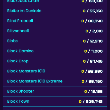
BlackJack Chain
0
/ 158,100
Bleibe im Dunkeln
0
/ 55,160
Blind Freecell
0
/ 88,940
Blitzschnell
0
/ 2,010
Blobs
0
/ 12,970
Block Domino
0
/ 7,000
Block Drop
0
/ 87,416
Block Monsters 1010
0
/ 32,980
Block Monsters 1010 Extreme
0
/ 98,760
Block Shooter
0
/ 13,138
Block Town
0
/ 309,742