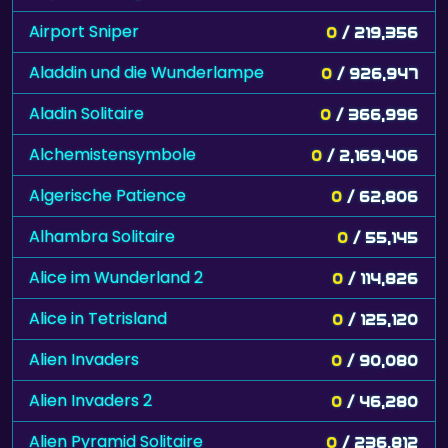
Airport Sniper
0
/ 219,356
Aladdin und die Wunderlampe
0
/ 926,947
Aladin Solitaire
0
/ 366,996
Alchemistensymbole
0
/ 2,169,406
Algerische Patience
0
/ 62,806
Alhambra Solitaire
0
/ 55,145
Alice im Wunderland 2
0
/ 114,826
Alice in Tetrisland
0
/ 125,120
Alien Invaders
0
/ 90,080
Alien Invaders 2
0
/ 46,280
Alien Pyramid Solitaire
0
/ 236,812