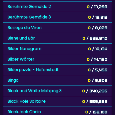
Berühmte Gemälde 2
0
/ 17,293
Berühmte Gemälde 3
0
/ 18,812
Besiege die Viren
0
/ 8,029
Biene und Bär
0
/ 625,870
Bilder Nonogram
0
/ 10,134
Bilder Wörter
0
/ 14,750
Bilderpuzzle - Hafenstadt
0
/ 5,456
Bingo
0
/ 9,202
Black and White Mahjong 3
0
/ 340,235
Black Hole Solitaire
0
/ 559,862
BlackJack Chain
0
/ 158,100