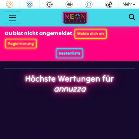
Mehr
Du bist nicht angemeldet.
Melde dich an
Registrierung
Bestenliste
Höchste Wertungen für
annuzza