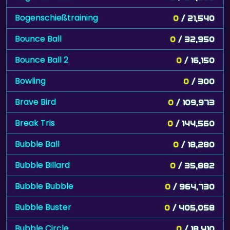
Bogenschießtraining
0
/ 21,540
Bounce Ball
0
/ 32,950
Bounce Ball 2
0
/ 16,150
Bowling
0
/ 300
Brave Bird
0
/ 109,973
Break Tris
0
/ 144,560
Bubble Ball
0
/ 18,280
Bubble Billard
0
/ 35,882
Bubble Bubble
0
/ 964,730
Bubble Buster
0
/ 405,058
Bubble Circle
0
/ 18,410