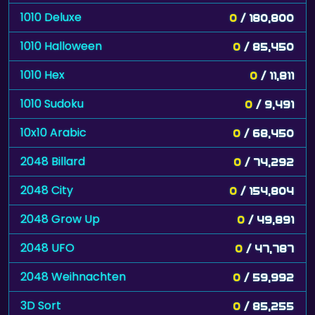
1010 Deluxe
0
/ 180,800
1010 Halloween
0
/ 85,450
1010 Hex
0
/ 11,811
1010 Sudoku
0
/ 9,491
10x10 Arabic
0
/ 68,450
2048 Billard
0
/ 74,292
2048 City
0
/ 154,804
2048 Grow Up
0
/ 49,891
2048 UFO
0
/ 47,787
2048 Weihnachten
0
/ 59,992
3D Sort
0
/ 85,255