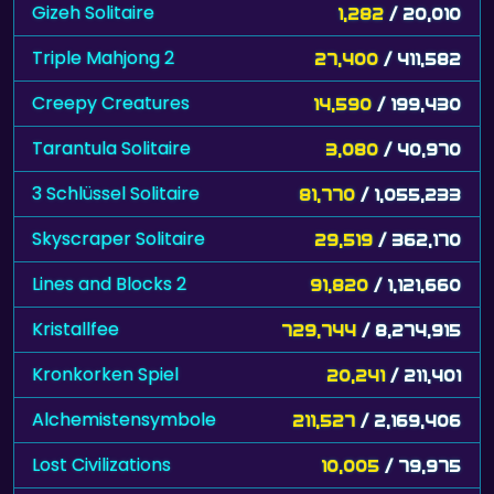
Gizeh Solitaire
1,282
/ 20,010
Triple Mahjong 2
27,400
/ 411,582
Creepy Creatures
14,590
/ 199,430
Tarantula Solitaire
3,080
/ 40,970
3 Schlüssel Solitaire
81,770
/ 1,055,233
Skyscraper Solitaire
29,519
/ 362,170
Lines and Blocks 2
91,820
/ 1,121,660
Kristallfee
729,744
/ 8,274,915
Kronkorken Spiel
20,241
/ 211,401
Alchemistensymbole
211,527
/ 2,169,406
Lost Civilizations
10,005
/ 79,975