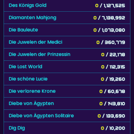
Des Königs Gold
0
/ 1,127,525
Diamanten Mahjong
0
/ 7,138,992
Die Bauleute
0
/ 1,073,080
Die Juwelen der Medici
0
/ 360,779
Die Juwelen der Prinzessin
0
/ 22,178
Die Lost World
0
/ 112,315
Die schöne Lucie
0
/ 19,260
Die verlorene Krone
0
/ 60,678
Diebe von Ägypten
0
/ 143,810
Diebe von Ägypten Solitaire
0
/ 133,690
Dig Dig
0
/ 10,200