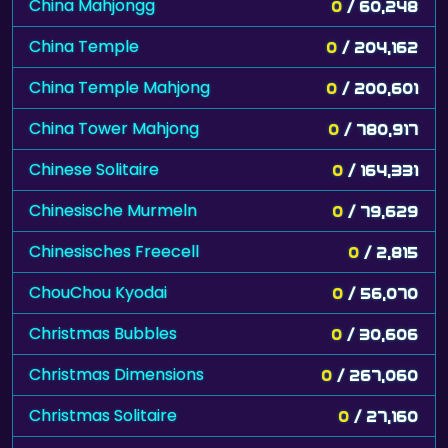
China Mahjongg
0
/ 60,248
China Temple
0
/ 204,162
China Temple Mahjong
0
/ 200,601
China Tower Mahjong
0
/ 780,917
Chinese Solitaire
0
/ 164,331
Chinesische Murmeln
0
/ 79,629
Chinesisches Freecell
0
/ 2,815
ChouChou Kyodai
0
/ 56,070
Christmas Bubbles
0
/ 30,606
Christmas Dimensions
0
/ 267,060
Christmas Solitaire
0
/ 27,160