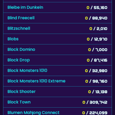
Bleibe im Dunkeln
0
/ 55,160
Blind Freecell
0
/ 88,940
Blitzschnell
0
/ 2,010
Blobs
0
/ 12,970
Block Domino
0
/ 7,000
Block Drop
0
/ 87,416
Block Monsters 1010
0
/ 32,980
Block Monsters 1010 Extreme
0
/ 98,760
Block Shooter
0
/ 13,138
Block Town
0
/ 309,742
Blumen Mahjong Connect
0
/ 224,099