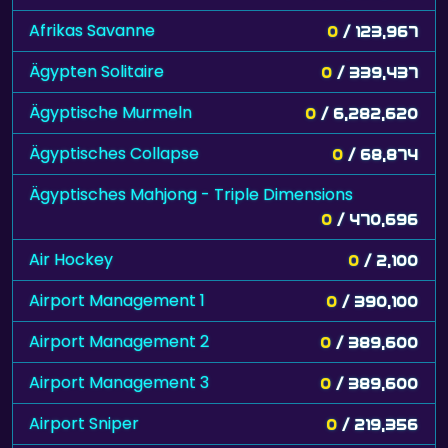
Afrikas Savanne
0
/ 123,967
Ägypten Solitaire
0
/ 339,437
Ägyptische Murmeln
0
/ 6,282,620
Ägyptisches Collapse
0
/ 68,874
Ägyptisches Mahjong - Triple Dimensions
0
/ 470,696
Air Hockey
0
/ 2,100
Airport Management 1
0
/ 390,100
Airport Management 2
0
/ 389,600
Airport Management 3
0
/ 389,600
Airport Sniper
0
/ 219,356