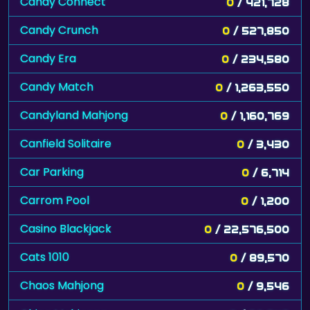
Candy Connect
0
/ 421,728
Candy Crunch
0
/ 527,850
Candy Era
0
/ 234,580
Candy Match
0
/ 1,263,550
Candyland Mahjong
0
/ 1,160,769
Canfield Solitaire
0
/ 3,430
Car Parking
0
/ 6,714
Carrom Pool
0
/ 1,200
Casino Blackjack
0
/ 22,576,500
Cats 1010
0
/ 89,570
Chaos Mahjong
0
/ 9,546