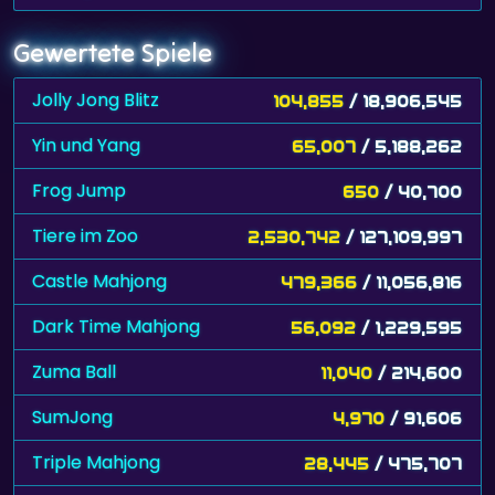
Gewertete Spiele
Jolly Jong Blitz
104,855
/ 18,906,545
Yin und Yang
65,007
/ 5,188,262
Frog Jump
650
/ 40,700
Tiere im Zoo
2,530,742
/ 127,109,997
Castle Mahjong
479,366
/ 11,056,816
Dark Time Mahjong
56,092
/ 1,229,595
Zuma Ball
11,040
/ 214,600
SumJong
4,970
/ 91,606
Triple Mahjong
28,445
/ 475,707