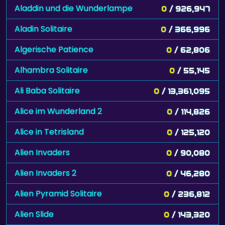
Aladdin und die Wunderlampe
0
/ 926,947
Aladin Solitaire
0
/ 366,996
Algerische Patience
0
/ 62,806
Alhambra Solitaire
0
/ 55,145
Ali Baba Solitaire
0
/ 13,361,095
Alice im Wunderland 2
0
/ 114,826
Alice in Tetrisland
0
/ 125,120
Alien Invaders
0
/ 90,080
Alien Invaders 2
0
/ 46,280
Alien Pyramid Solitaire
0
/ 236,812
Alien Slide
0
/ 143,320