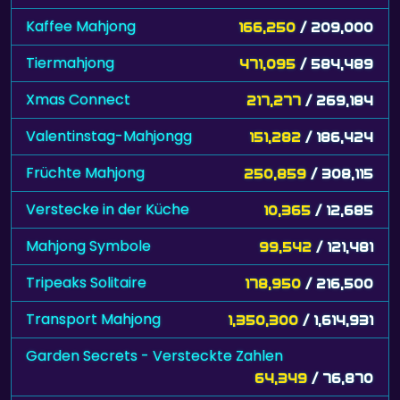
Kaffee Mahjong
166,250
/ 209,000
Tiermahjong
471,095
/ 584,489
Xmas Connect
217,277
/ 269,184
Valentinstag-Mahjongg
151,282
/ 186,424
Früchte Mahjong
250,859
/ 308,115
Verstecke in der Küche
10,365
/ 12,685
Mahjong Symbole
99,542
/ 121,481
Tripeaks Solitaire
178,950
/ 216,500
Transport Mahjong
1,350,300
/ 1,614,931
Garden Secrets - Versteckte Zahlen
64,349
/ 76,870