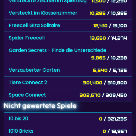
Versteckte Zeichen im Spielzeug
11,500
/ 12,290
Versteckt im Klassenzimmer
10,285
/ 10,985
Freecell Giza Solitaire
12,410
/ 13,100
Spider Freecell
13,650
/ 14,274
Garden Secrets - Finde die Unterschiede
9,865
/ 10,238
Verzauberter Garten
5,540
/ 5,725
Tiere Connect 2
301,400
/ 310,800
Space Connect
302,670
/ 309,450
Nicht gewertete Spiele
10 bis 20
0
/ 321,235
1010 Bricks
0
/ 13,957