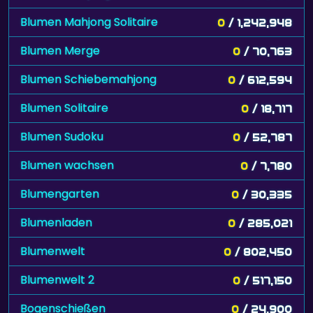
Blumen Mahjong Solitaire
0
/ 1,242,948
Blumen Merge
0
/ 70,763
Blumen Schiebemahjong
0
/ 612,594
Blumen Solitaire
0
/ 18,717
Blumen Sudoku
0
/ 52,787
Blumen wachsen
0
/ 7,780
Blumengarten
0
/ 30,335
Blumenladen
0
/ 285,021
Blumenwelt
0
/ 802,450
Blumenwelt 2
0
/ 517,150
Bogenschießen
0
/ 24,900