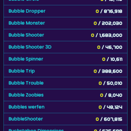
Bubble Dropper
0
/ 876,918
Bubble Monster
0
/ 202,030
Bubble Shooter
0
/ 1,683,000
Bubble Shooter 3D
0
/ 46,700
Bubble Spinner
0
/ 10,611
Bubble Trip
0
/ 388,600
Bubble Trouble
0
/ 50,010
Bubble Zoobies
0
/ 8,040
Bubbles werfen
0
/ 48,124
BubbleShooter
0
/ 607,815
Buchstaben Dimensions
0
/ 675,688