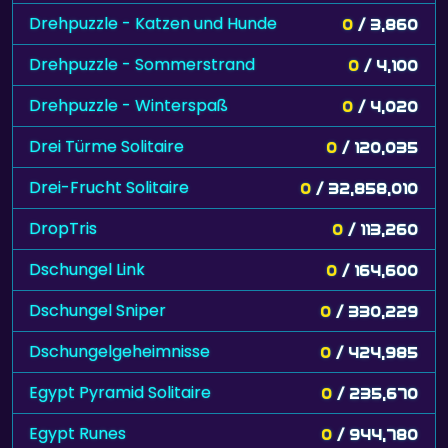
Drehpuzzle - Katzen und Hunde
0
/ 3,860
Drehpuzzle - Sommerstrand
0
/ 4,100
Drehpuzzle - Winterspaß
0
/ 4,020
Drei Türme Solitaire
0
/ 120,035
Drei-Frucht Solitaire
0
/ 32,858,010
DropTris
0
/ 113,260
Dschungel Link
0
/ 164,600
Dschungel Sniper
0
/ 330,229
Dschungelgeheimnisse
0
/ 424,985
Egypt Pyramid Solitaire
0
/ 235,670
Egypt Runes
0
/ 944,780