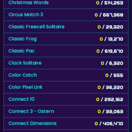
Christmas Words
0
/ 514,263
Circus Match 3
0
/ 667,368
Classic Freecell Solitaire
0
/ 29,320
Classic Frog
0
/ 13,270
Classic Pac
0
/ 619,670
Clock Solitaire
0
/ 6,320
Color Catch
0
/ 555
Color Pixel Link
0
/ 36,220
Connect 10
0
/ 292,162
Connect 3 - Ostern
0
/ 33,063
Connect Dimensions
0
/ 406,470