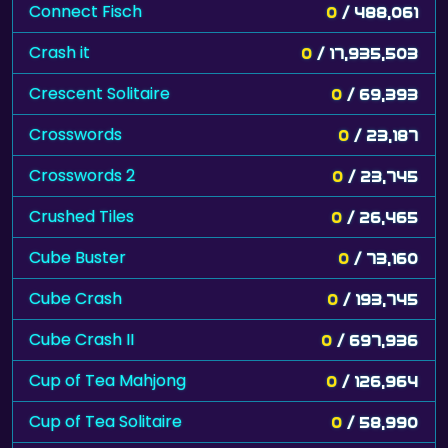
Connect Fisch
0
/ 488,061
Crash it
0
/ 17,935,503
Crescent Solitaire
0
/ 69,393
Crosswords
0
/ 23,187
Crosswords 2
0
/ 23,745
Crushed Tiles
0
/ 26,465
Cube Buster
0
/ 73,160
Cube Crash
0
/ 193,745
Cube Crash II
0
/ 697,936
Cup of Tea Mahjong
0
/ 126,964
Cup of Tea Solitaire
0
/ 58,990