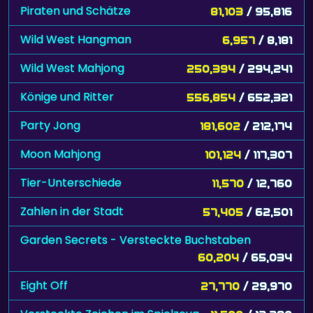
Piraten und Schätze
81,103
/ 95,816
Wild West Hangman
6,957
/ 8,181
Wild West Mahjong
250,394
/ 294,241
Könige und Ritter
556,854
/ 652,321
Party Jong
181,602
/ 212,174
Moon Mahjong
101,124
/ 117,307
Tier-Unterschiede
11,570
/ 12,760
Zahlen in der Stadt
57,405
/ 62,501
Garden Secrets - Versteckte Buchstaben
60,204
/ 65,034
Eight Off
27,770
/ 29,970