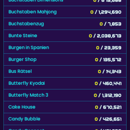
Buchstaben Mahjong
0
/ 1,294,690
Buchstabenzug
0
/ 7,853
Bunte Steine
0
/ 2,038,673
Burgen in Spanien
0
/ 23,359
Burger Shop
0
/ 135,572
Bus Rätsel
0
/ 14,343
Butterfly Kyodai
0
/ 460,441
Butterfly Match 3
0
/ 1,312,190
Cake House
0
/ 670,521
Candy Bubble
0
/ 426,651