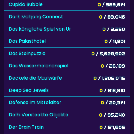
Cupido Bubble
0
/ 589,614
Dark Mahjong Connect
0
/ 83,046
Das königliche Spiel von Ur
0
/ 3,350
Das Palasthotel
0
/ 11,801
Das Steinpuzzle
0
/ 5,628,902
Das Wassermelonenspiel
0
/ 26,189
Deckele die Maulwürfe
0
/ 1,305,075
Deep Sea Jewels
0
/ 818,810
Defense im Mittelalter
0
/ 20,314
Delhi Versteckte Objekte
0
/ 95,240
Der Brain Train
0
/ 57,605