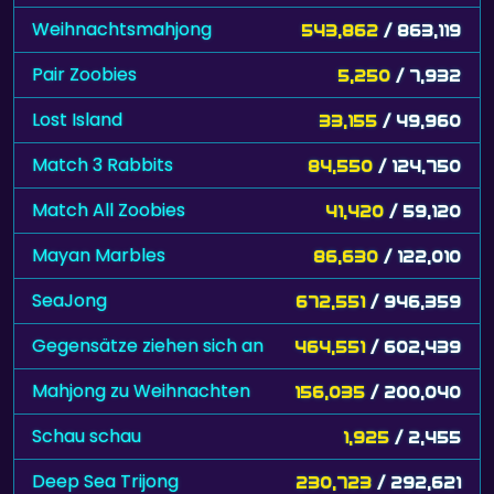
Weihnachtsmahjong
543,862
/ 863,119
Pair Zoobies
5,250
/ 7,932
Lost Island
33,155
/ 49,960
Match 3 Rabbits
84,550
/ 124,750
Match All Zoobies
41,420
/ 59,120
Mayan Marbles
86,630
/ 122,010
SeaJong
672,551
/ 946,359
Gegensätze ziehen sich an
464,551
/ 602,439
Mahjong zu Weihnachten
156,035
/ 200,040
Schau schau
1,925
/ 2,455
Deep Sea Trijong
230,723
/ 292,621