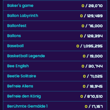
Baker's game
0
/ 28,070
Ballon Labyrinth
0
/ 129,489
Ballonfest
0
/ 76,000
Ballons
0
/ 128,394
Baseball
0
/ 1,095,295
Basketball Legende
0
/ 19,000
Bee English
0
/ 30,744
Beetle Solitaire
0
/ 71,025
Befreie Aliens
0
/ 18,945
Befreie den König
0
/ 870,510
Berühmte Gemälde 1
0
/ 17,167