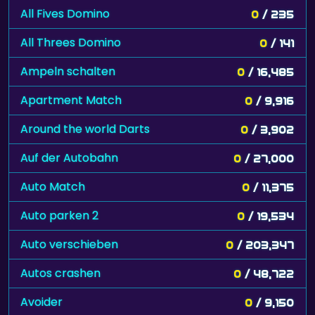
All Fives Domino
0
/ 235
All Threes Domino
0
/ 141
Ampeln schalten
0
/ 16,485
Apartment Match
0
/ 9,916
Around the world Darts
0
/ 3,902
Auf der Autobahn
0
/ 27,000
Auto Match
0
/ 11,375
Auto parken 2
0
/ 19,534
Auto verschieben
0
/ 203,347
Autos crashen
0
/ 48,722
Avoider
0
/ 9,150