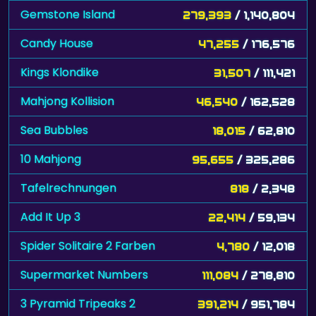
Gemstone Island
279,393
/ 1,140,804
Candy House
47,255
/ 176,576
Kings Klondike
31,507
/ 111,421
Mahjong Kollision
46,540
/ 162,528
Sea Bubbles
18,015
/ 62,810
10 Mahjong
95,655
/ 325,286
Tafelrechnungen
818
/ 2,348
Add It Up 3
22,414
/ 59,134
Spider Solitaire 2 Farben
4,780
/ 12,018
Supermarket Numbers
111,084
/ 278,810
3 Pyramid Tripeaks 2
391,214
/ 951,784