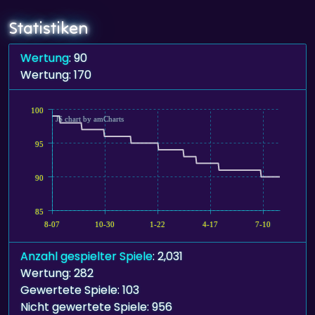
Statistiken
Wertung
: 90
Wertung: 170
100
JS chart by amCharts
95
90
85
8-07
10-30
1-22
4-17
7-10
Anzahl gespielter Spiele
: 2,031
Wertung: 282
Gewertete Spiele: 103
Nicht gewertete Spiele: 956