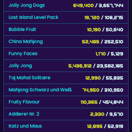
Jolly Jong Dogs
649,400
/ 3,657,744
Lost Island Level Pack
19,720
/ 108,275
Bubble Fruit
10,190
/ 50,640
China Mahjong
52,485
/ 252,510
Funny Faces
1,170
/ 5,129
Jolly Jong
5,436,912
/ 23,582,185
Taj Mahal Solitaire
12,990
/ 55,835
Mahjong Schwarz und Weiß
74,950
/ 310,950
Fruity Flavour
110,365
/ 454,844
Addiere! Nr. 2
2,330
/ 9,570
Katz und Maus
12,895
/ 52,919