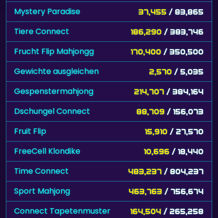
Mystery Paradise
37,455
/ 83,865
Tiere Connect
186,290
/ 383,746
Frucht Flip Mahjongg
170,400
/ 350,500
Gewichte ausgleichen
2,570
/ 5,035
Gespenstermahjong
214,707
/ 384,164
Dschungel Connect
88,709
/ 156,073
Fruit Flip
15,910
/ 27,570
FreeCell Klondike
10,696
/ 18,440
Time Connect
483,237
/ 804,237
Sport Mahjong
463,763
/ 756,674
Connect Tapetenmuster
164,504
/ 265,258