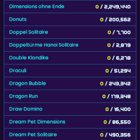
Dimensions ohne Ende
0
/ 2,249,440
Donuts
0
/ 200,562
Doppel Solitaire
0
/ 7,700
Doppeltürme Hanoi Solitaire
0
/ 2,879
Double Klondike
0
/ 6,278
Draculi
0
/ 51,294
Dragon Bubble
0
/ 243,342
Dragon Run
0
/ 179,348
Draw Domino
0
/ 16,400
Dream Pet Dimensions
0
/ 86,550
Dream Pet Solitaire
0
/ 490,356