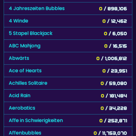
4 Jahreszeiten Bubbles
0
/ 898,106
4 Winde
0
/ 12,462
5 Stapel Blackjack
0
/ 6,050
ABC Mahjong
0
/ 16,515
Abwärts
0
/ 1,006,812
Ace of Hearts
0
/ 23,951
Achilles Solitaire
0
/ 59,080
Acid Rain
0
/ 181,484
Aerobatics
0
/ 34,228
Affe in Schwierigkeiten
0
/ 252,871
Affenbubbles
0
/ 11,753,070