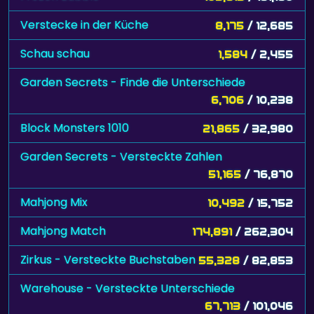
Verstecke in der Küche
8,175
/ 12,685
Schau schau
1,584
/ 2,455
Garden Secrets - Finde die Unterschiede
6,706
/ 10,238
Block Monsters 1010
21,865
/ 32,980
Garden Secrets - Versteckte Zahlen
51,165
/ 76,870
Mahjong Mix
10,492
/ 15,752
Mahjong Match
174,891
/ 262,304
Zirkus - Versteckte Buchstaben
55,328
/ 82,853
Warehouse - Versteckte Unterschiede
67,713
/ 101,046