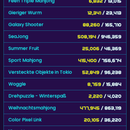
Feen Triple Mahjong
6,832
/ 13,015
Gieriger Wurm
12,341
/ 23,413
Galaxy Shooter
88,260
/ 165,710
SeaJong
508,194
/ 946,359
Summer Fruit
25,006
/ 46,369
Sport Mahjong
415,400
/ 756,674
Versteckte Objekte in Tokio
52,849
/ 96,238
Woggle
8,759
/ 15,884
Drehpuzzle - Winterspaß
2,220
/ 4,020
Weihnachtsmahjong
477,945
/ 863,119
Color Pixel Link
20,105
/ 36,220