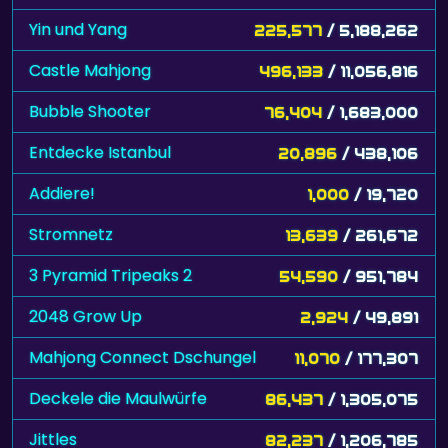
Yin und Yang
225,577
/ 5,188,262
Castle Mahjong
496,133
/ 11,056,816
Bubble Shooter
76,404
/ 1,683,000
Entdecke Istanbul
20,896
/ 438,106
Addiere!
1,000
/ 19,720
Stromnetz
13,639
/ 261,672
3 Pyramid Tripeaks 2
54,590
/ 951,784
2048 Grow Up
2,924
/ 49,891
Mahjong Connect Dschungel
11,070
/ 177,307
Deckele die Maulwürfe
86,437
/ 1,305,075
Jittles
82,237
/ 1,206,785