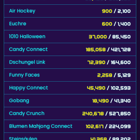
Air Hockey
900
/ 2,100
Euchre
600
/ 1,400
1010 Halloween
37,000
/ 85,450
Candy Connect
185,058
/ 421,728
Dschungel Link
72,390
/ 164,600
Funny Faces
2,258
/ 5,129
Happy Connect
45,490
/ 102,593
Gobang
18,490
/ 41,340
Candy Crunch
240,678
/ 527,850
Blumen Mahjong Connect
102,617
/ 224,099
Steinsäulen
41,368
/ 89,202