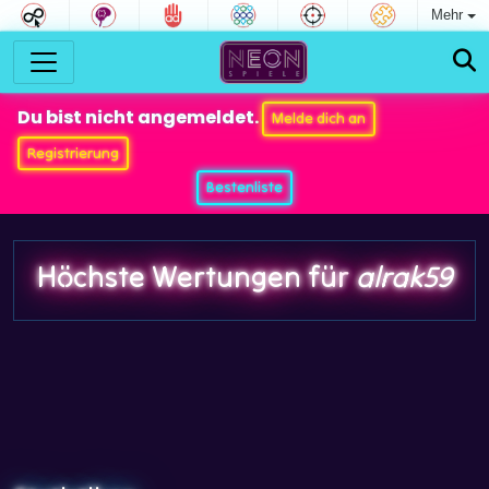
Mehr
Du bist nicht angemeldet.
Melde dich an
Registrierung
Bestenliste
Höchste Wertungen für
alrak59