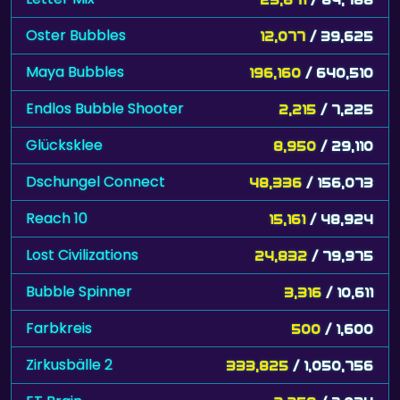
Oster Bubbles
12,077
/ 39,625
Maya Bubbles
196,160
/ 640,510
Endlos Bubble Shooter
2,215
/ 7,225
Glücksklee
8,950
/ 29,110
Dschungel Connect
48,336
/ 156,073
Reach 10
15,161
/ 48,924
Lost Civilizations
24,832
/ 79,975
Bubble Spinner
3,316
/ 10,611
Farbkreis
500
/ 1,600
Zirkusbälle 2
333,825
/ 1,050,756