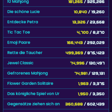
10 Mahjong
181,265
/ 325,286
Die schöne Lucie
10,840
/ 19,260
Entdecke Petra
13,326
/ 23,668
Tic Tac Toe
4,700
/ 8,270
Emoji Paare
166,443
/ 292,029
Rette die Taucher
499,369
/ 875,423
Jewel Classic
74,996
/ 130,497
Gefrorenes Mahjong
74,981
/ 129,131
Flower Garden Solitaire
1,963
/ 3,375
Das königliche Spiel von Ur
1,950
/ 3,350
Gegensätze ziehen sich an
360,688
/ 602,439