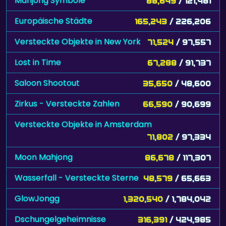
Mahjong Symbole
88,649
/ 121,481
Europäische Städte
165,243
/ 226,206
Versteckte Objekte in New York
71,524
/ 97,557
Lost in Time
67,288
/ 91,737
Saloon Shootout
35,650
/ 48,600
Zirkus - Versteckte Zahlen
66,590
/ 90,699
Versteckte Objekte in Amsterdam
71,802
/ 97,334
Moon Mahjong
86,678
/ 117,307
Wasserfall - Versteckte Sterne
48,579
/ 65,663
GlowJongg
1,320,540
/ 1,784,042
Dschungelgeheimnisse
316,391
/ 424,985