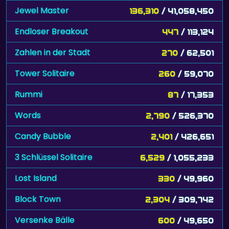
Jewel Master
136,310
/ 41,058,450
Endloser Breakout
447
/ 113,124
Zahlen in der Stadt
270
/ 62,501
Tower Solitaire
260
/ 59,070
Rummi
87
/ 17,353
Words
2,790
/ 526,370
Candy Bubble
2,401
/ 426,651
3 Schlüssel Solitaire
6,529
/ 1,055,233
Lost Island
330
/ 49,960
Block Town
2,304
/ 309,742
Versenke Bälle
600
/ 49,650