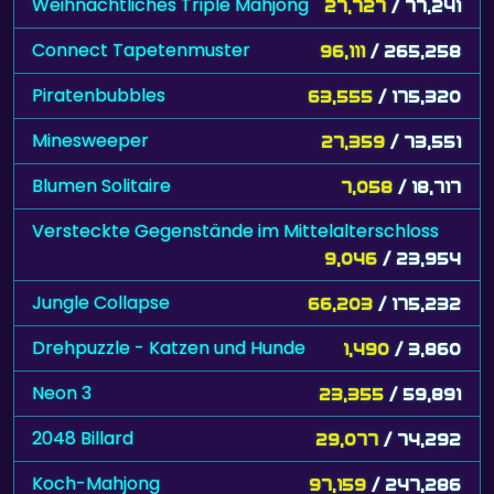
Weihnachtliches Triple Mahjong
27,727
/ 77,241
Connect Tapetenmuster
96,111
/ 265,258
Piratenbubbles
63,555
/ 175,320
Minesweeper
27,359
/ 73,551
Blumen Solitaire
7,058
/ 18,717
Versteckte Gegenstände im Mittelalterschloss
9,046
/ 23,954
Jungle Collapse
66,203
/ 175,232
Drehpuzzle - Katzen und Hunde
1,490
/ 3,860
Neon 3
23,355
/ 59,891
2048 Billard
29,077
/ 74,292
Koch-Mahjong
97,159
/ 247,286