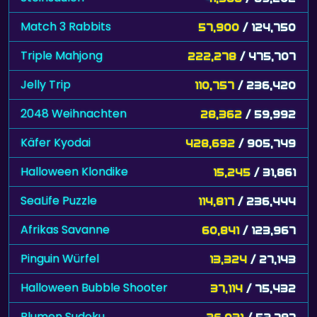
Match 3 Rabbits
57,900
/ 124,750
Triple Mahjong
222,278
/ 475,707
Jelly Trip
110,757
/ 236,420
2048 Weihnachten
28,362
/ 59,992
Käfer Kyodai
428,692
/ 905,749
Halloween Klondike
15,245
/ 31,861
SeaLife Puzzle
114,817
/ 236,444
Afrikas Savanne
60,841
/ 123,967
Pinguin Würfel
13,324
/ 27,143
Halloween Bubble Shooter
37,114
/ 75,432
Blumen Sudoku
26,031
/ 52,787