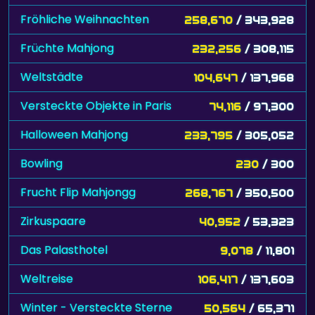
Fröhliche Weihnachten
258,670
/ 343,928
Früchte Mahjong
232,256
/ 308,115
Weltstädte
104,647
/ 137,968
Versteckte Objekte in Paris
74,116
/ 97,300
Halloween Mahjong
233,795
/ 305,052
Bowling
230
/ 300
Frucht Flip Mahjongg
268,767
/ 350,500
Zirkuspaare
40,952
/ 53,323
Das Palasthotel
9,078
/ 11,801
Weltreise
106,417
/ 137,603
Winter - Versteckte Sterne
50,564
/ 65,371