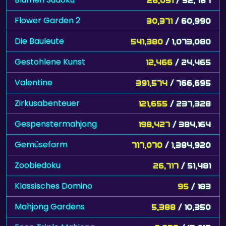
Flower Garden 2
30,371
/ 60,990
Die Bauleute
541,380
/ 1,073,080
Gestohlene Kunst
12,466
/ 24,465
Valentine
391,574
/ 766,695
Zirkusabenteuer
121,655
/ 237,328
Gespenstermahjong
198,427
/ 384,164
Gemüsefarm
717,070
/ 1,384,920
Zoobiedoku
26,717
/ 51,481
Klassisches Domino
95
/ 183
Mahjong Gardens
5,388
/ 10,350