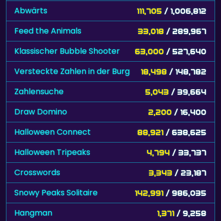
Abwärts
111,705
/ 1,006,812
Feed the Animals
33,018
/ 289,967
Klassischer Bubble Shooter
63,000
/ 527,640
Versteckte Zahlen in der Burg
18,498
/ 148,782
Zahlensuche
5,043
/ 39,664
Draw Domino
2,200
/ 16,400
Halloween Connect
88,921
/ 638,625
Halloween Tripeaks
4,794
/ 33,737
Crosswords
3,343
/ 23,187
Snowy Peaks Solitaire
142,991
/ 986,035
Hangman
1,371
/ 9,258