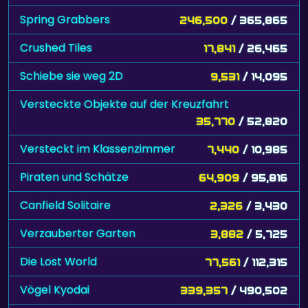
Spring Grabbers
246,500
/ 365,865
Crushed Tiles
17,841
/ 26,465
Schiebe sie weg 2D
9,531
/ 14,095
Versteckte Objekte auf der Kreuzfahrt
35,770
/ 52,820
Versteckt im Klassenzimmer
7,440
/ 10,985
Piraten und Schätze
64,909
/ 95,816
Canfield Solitaire
2,326
/ 3,430
Verzauberter Garten
3,882
/ 5,725
Die Lost World
77,561
/ 112,315
Vögel Kyodai
339,357
/ 490,502