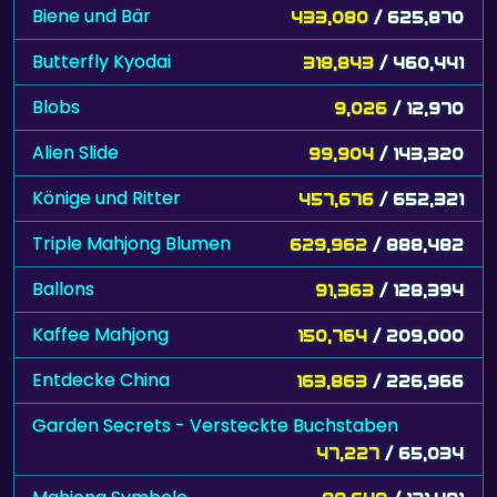
Biene und Bär
433,080
/ 625,870
Butterfly Kyodai
318,843
/ 460,441
Blobs
9,026
/ 12,970
Alien Slide
99,904
/ 143,320
Könige und Ritter
457,676
/ 652,321
Triple Mahjong Blumen
629,962
/ 888,482
Ballons
91,363
/ 128,394
Kaffee Mahjong
150,764
/ 209,000
Entdecke China
163,863
/ 226,966
Garden Secrets - Versteckte Buchstaben
47,227
/ 65,034