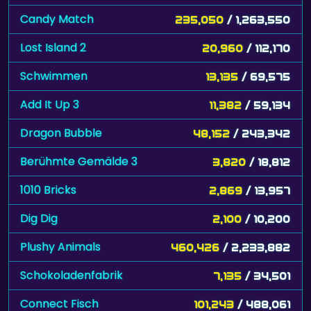
Candy Match
235,050
/ 1,263,550
Lost Island 2
20,960
/ 112,170
Schwimmen
13,135
/ 69,575
Add It Up 3
11,382
/ 59,134
Dragon Bubble
48,152
/ 243,342
Berühmte Gemälde 3
3,820
/ 18,812
1010 Bricks
2,869
/ 13,957
Dig Dig
2,100
/ 10,200
Plushy Animals
460,426
/ 2,233,882
Schokoladenfabrik
7,135
/ 34,501
Connect Fisch
101,243
/ 488,061