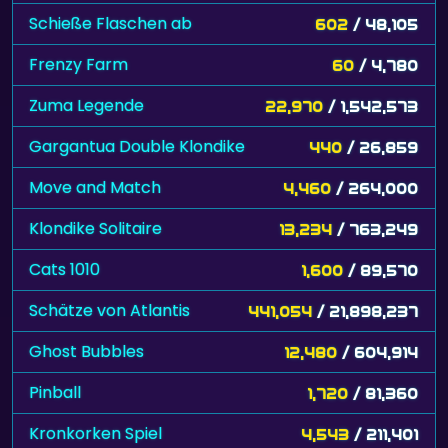
Schieße Flaschen ab
602
/ 48,105
Frenzy Farm
60
/ 4,780
Zuma Legende
22,970
/ 1,542,573
Gargantua Double Klondike
440
/ 26,859
Move and Match
4,460
/ 264,000
Klondike Solitaire
13,234
/ 763,249
Cats 1010
1,600
/ 89,570
Schätze von Atlantis
441,054
/ 21,898,237
Ghost Bubbles
12,480
/ 604,914
Pinball
1,720
/ 81,360
Kronkorken Spiel
4,543
/ 211,401