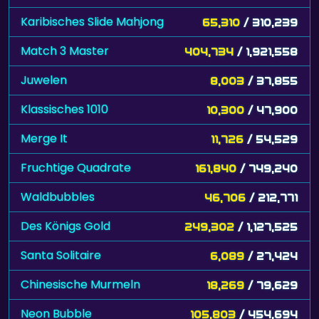
Karibisches Slide Mahjong
65,310
/ 310,239
Match 3 Master
404,734
/ 1,921,558
Juwelen
8,003
/ 37,855
Klassisches 1010
10,300
/ 47,900
Merge It
11,726
/ 54,529
Fruchtige Quadrate
161,840
/ 749,240
Waldbubbles
46,706
/ 212,771
Des Königs Gold
249,302
/ 1,127,525
Santa Solitaire
6,089
/ 27,424
Chinesische Murmeln
18,269
/ 79,629
Neon Bubble
105,803
/ 454,694