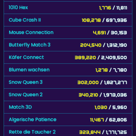
1010 Hex
1,776
/ 11,811
Cube Crash II
108,278
/ 697,936
Mouse Connection
4,691
/ 30,153
Butterfly Match 3
204,540
/ 1,312,190
Käfer Connect
389,220
/ 2,409,500
Blumen wachsen
1,278
/ 7,780
Snow Queen 3
302,000
/ 1,827,277
Snow Queen 2
340,210
/ 1,973,036
Match 3D
1,030
/ 5,960
Algerische Patience
11,467
/ 62,806
Rette die Taucher 2
323,844
/ 1,771,725