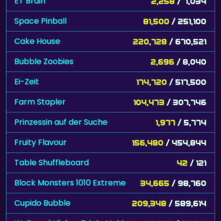
ET Brain
2,258
/ 7,034
Space Pinball
81,500
/ 251,100
Cake House
220,728
/ 670,521
Bubble Zoobies
2,696
/ 8,040
Ei-Zeit
174,720
/ 517,500
Farm Stapler
104,473
/ 307,746
Prinzessin auf der Suche
1,977
/ 5,774
Fruity Flavour
156,480
/ 454,844
Table Shuffleboard
42
/ 121
Block Monsters 1010 Extreme
34,665
/ 98,760
Cupido Bubble
209,348
/ 589,614