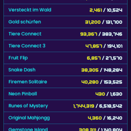
Versteckt im Wald
2,461
/ 10,524
Gold schürfen
31,200
/ 131,700
Tiere Connect
93,367
/ 383,746
Tiere Connect 3
47,857
/ 194,101
Fruit Flip
6,857
/ 27,570
Snake Dash
38,305
/ 148,284
Firemen Solitaire
40,280
/ 153,525
Neon Pinball
430
/ 1,630
Runes of Mystery
1,744,319
/ 6,518,542
Original Mahjongg
4,360
/ 16,240
Gemstone Island
308,311
/ 1,140,804