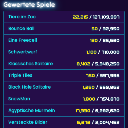
Gewertete Spiele
Tiere im Zoo
22,215
/ 127,109,997
Bounce Ball
50
/ 32,950
Eine Freecell
130
/ 85,630
Schwertwurf
1,100
/ 710,000
Klassisches Solitaire
8,402
/ 5,348,250
Triple Tiles
750
/ 397,936
Black Hole Solitaire
1,260
/ 559,862
SnowMan
1,800
/ 754,870
Ägyptische Murmeln
17,330
/ 6,282,620
Versteckte Bilder
6,373
/ 2,004,452