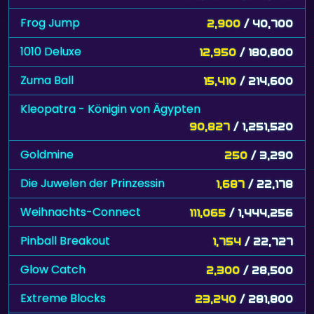
Frog Jump
2,900
/ 40,700
1010 Deluxe
12,950
/ 180,800
Zuma Ball
15,410
/ 214,600
Kleopatra - Königin von Ägypten
90,827
/ 1,251,520
Goldmine
250
/ 3,290
Die Juwelen der Prinzessin
1,687
/ 22,178
Weihnachts-Connect
111,065
/ 1,444,256
Pinball Breakout
1,754
/ 22,727
Glow Catch
2,300
/ 28,500
Extreme Blocks
23,240
/ 281,800