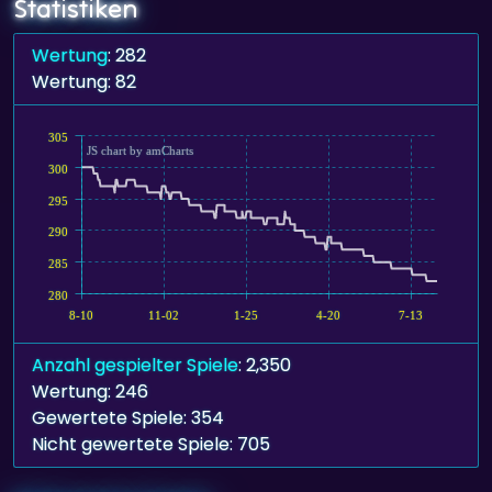
Statistiken
Wertung
: 282
Wertung: 82
305
JS chart by amCharts
300
295
290
285
280
8-10
11-02
1-25
4-20
7-13
Anzahl gespielter Spiele
: 2,350
Wertung: 246
Gewertete Spiele: 354
Nicht gewertete Spiele: 705