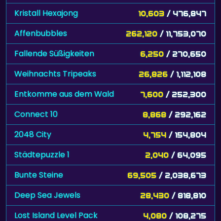
Kristall Hexajong
10,603
/ 476,847
Affenbubbles
262,120
/ 11,753,070
Fallende Süßigkeiten
6,250
/ 270,650
Weihnachts Tripeaks
26,826
/ 1,112,108
Entkomme aus dem Wald
7,600
/ 252,300
Connect 10
8,868
/ 292,162
2048 City
4,754
/ 154,804
Städtepuzzle 1
2,040
/ 64,095
Bunte Steine
69,505
/ 2,038,673
Deep Sea Jewels
28,430
/ 818,810
Lost Island Level Pack
4,080
/ 108,275