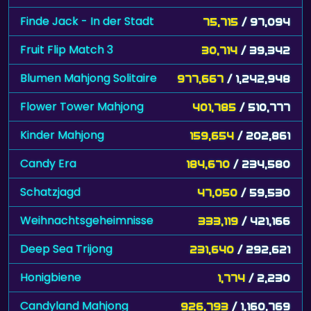
Finde Jack - In der Stadt
75,715
/ 97,094
Fruit Flip Match 3
30,714
/ 39,342
Blumen Mahjong Solitaire
977,667
/ 1,242,948
Flower Tower Mahjong
401,785
/ 510,777
Kinder Mahjong
159,654
/ 202,861
Candy Era
184,670
/ 234,580
Schatzjagd
47,050
/ 59,530
Weihnachtsgeheimnisse
333,119
/ 421,166
Deep Sea Trijong
231,640
/ 292,621
Honigbiene
1,774
/ 2,230
Candyland Mahjong
926,793
/ 1,160,769