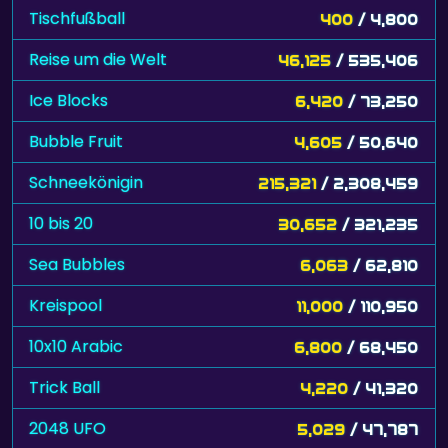
Tischfußball
400
/ 4,800
Reise um die Welt
46,125
/ 535,406
Ice Blocks
6,420
/ 73,250
Bubble Fruit
4,605
/ 50,640
Schneekönigin
215,321
/ 2,308,459
10 bis 20
30,652
/ 321,235
Sea Bubbles
6,063
/ 62,810
Kreispool
11,000
/ 110,950
10x10 Arabic
6,800
/ 68,450
Trick Ball
4,220
/ 41,320
2048 UFO
5,029
/ 47,787