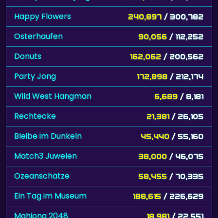
Happy Flowers
240,897
/ 300,782
Osterhaufen
90,056
/ 112,252
Donuts
162,062
/ 200,562
Party Jong
172,898
/ 212,174
Wild West Hangman
6,689
/ 8,181
Rechtecke
21,381
/ 26,105
Bleibe im Dunkeln
45,440
/ 55,160
Match3 Juwelen
38,000
/ 46,075
Ozeanschätze
58,455
/ 70,335
Ein Tag im Museum
188,615
/ 226,629
Mahjong 2048
18,981
/ 22,551