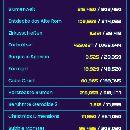
Blumenwelt
315,450
/ 802,450
Entdecke das Alte Rom
108,569
/ 274,022
Zirkusschießen
11,291
/ 28,418
Farbrätsel
423,827
/ 1,065,644
Burgen in Spanien
9,525
/ 23,359
Farmgirl
19,929
/ 48,520
Cube Crash
80,365
/ 193,745
Versteckte Blumen
215,053
/ 518,477
Berühmte Gemälde 2
7,212
/ 17,293
Christmas Dimensions
111,860
/ 267,060
Bubble Monster
86,426
/ 202,030