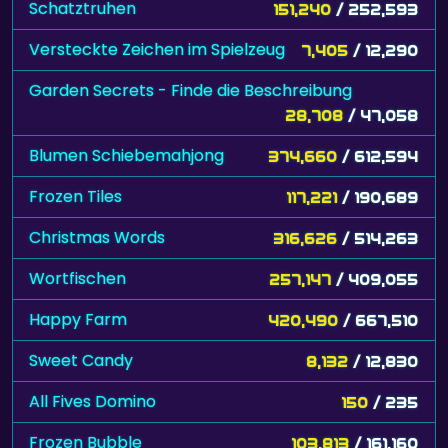
Schatztruhen
151,240
/ 252,593
Versteckte Zeichen im Spielzeug
7,405
/ 12,290
Garden Secrets - Finde die Beschreibung
28,708
/ 47,058
Blumen Schiebemahjong
374,660
/ 612,594
Frozen Tiles
117,221
/ 190,689
Christmas Words
316,626
/ 514,263
Wortfischen
257,147
/ 409,055
Happy Farm
420,490
/ 667,510
Sweet Candy
8,132
/ 12,830
All Fives Domino
150
/ 235
Frozen Bubble
103,813
/ 161,160