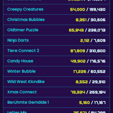
Creepy Creatures
54,000
/ 199,430
Christmas Bubbles
8,351
/ 30,606
Oldtimer Puzzle
65,843
/ 238,073
Ninja Darts
2,112
/ 7,609
Tiere Connect 2
87,809
/ 310,800
Candy House
49,902
/ 176,576
Winter Bubble
17,226
/ 60,552
Wild West Klondike
8,552
/ 29,910
Xmas Connect
79,334
/ 269,184
Berühmte Gemälde 1
5,160
/ 17,167
Letter Mix
25,671
/ 84,788