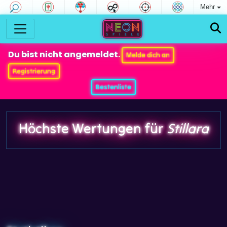
Mehr
Du bist nicht angemeldet.
Melde dich an
Registrierung
Bestenliste
Höchste Wertungen für
Stillara