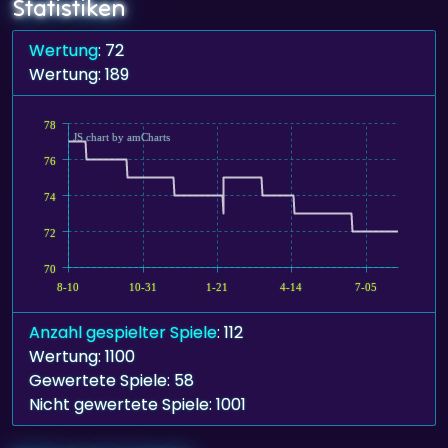
Statistiken
Wertung
: 72
Wertung: 189
78
JS chart by amCharts
76
74
72
70
8-10
10-31
1-21
4-14
7-05
Anzahl gespielter Spiele
: 112
Wertung: 1100
Gewertete Spiele: 58
Nicht gewertete Spiele: 1001