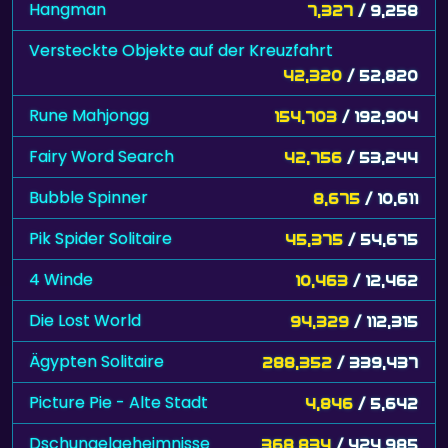
Hangman
7,327
/ 9,258
Versteckte Objekte auf der Kreuzfahrt
42,320
/ 52,820
Rune Mahjongg
154,703
/ 192,904
Fairy Word Search
42,756
/ 53,244
Bubble Spinner
8,675
/ 10,611
Pik Spider Solitaire
45,375
/ 54,675
4 Winde
10,463
/ 12,462
Die Lost World
94,329
/ 112,315
Ägypten Solitaire
288,352
/ 339,437
Picture Pie - Alte Stadt
4,846
/ 5,642
Dschungelgeheimnisse
368,834
/ 424,985