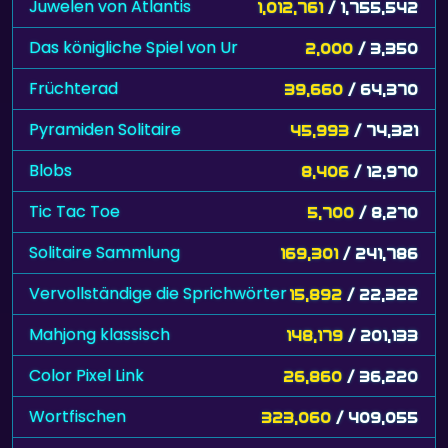
Juwelen von Atlantis
1,012,761
/ 1,755,542
Das königliche Spiel von Ur
2,000
/ 3,350
Früchterad
39,660
/ 64,370
Pyramiden Solitaire
45,993
/ 74,321
Blobs
8,406
/ 12,970
Tic Tac Toe
5,700
/ 8,270
Solitaire Sammlung
169,301
/ 241,786
Vervollständige die Sprichwörter
15,892
/ 22,322
Mahjong klassisch
148,179
/ 201,133
Color Pixel Link
26,860
/ 36,220
Wortfischen
323,060
/ 409,055