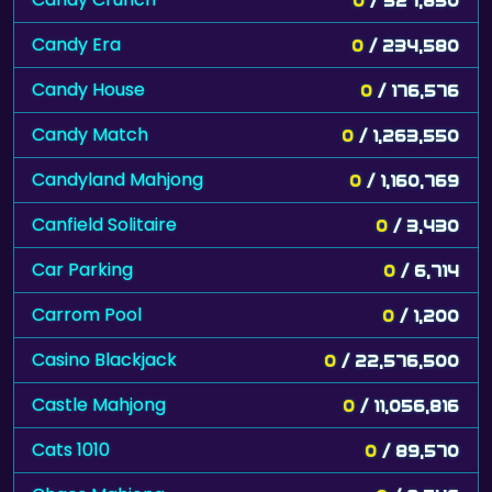
Candy Era
0
/ 234,580
Candy House
0
/ 176,576
Candy Match
0
/ 1,263,550
Candyland Mahjong
0
/ 1,160,769
Canfield Solitaire
0
/ 3,430
Car Parking
0
/ 6,714
Carrom Pool
0
/ 1,200
Casino Blackjack
0
/ 22,576,500
Castle Mahjong
0
/ 11,056,816
Cats 1010
0
/ 89,570