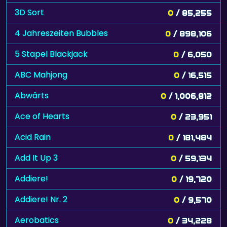
3D Sort
0
/ 85,255
4 Jahreszeiten Bubbles
0
/ 898,106
5 Stapel Blackjack
0
/ 6,050
ABC Mahjong
0
/ 16,515
Abwärts
0
/ 1,006,812
Ace of Hearts
0
/ 23,951
Acid Rain
0
/ 181,484
Add It Up 3
0
/ 59,134
Addiere!
0
/ 19,720
Addiere! Nr. 2
0
/ 9,570
Aerobatics
0
/ 34,228