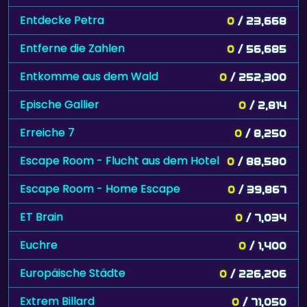
Entdecke Petra
0
/ 23,668
Entferne die Zahlen
0
/ 56,685
Entkomme aus dem Wald
0
/ 252,300
Epische Gallier
0
/ 2,814
Erreiche 7
0
/ 8,250
Escape Room - Flucht aus dem Hotel
0
/ 88,580
Escape Room - Home Escape
0
/ 39,867
ET Brain
0
/ 7,034
Euchre
0
/ 1,400
Europäische Städte
0
/ 226,206
Extrem Billard
0
/ 71,050