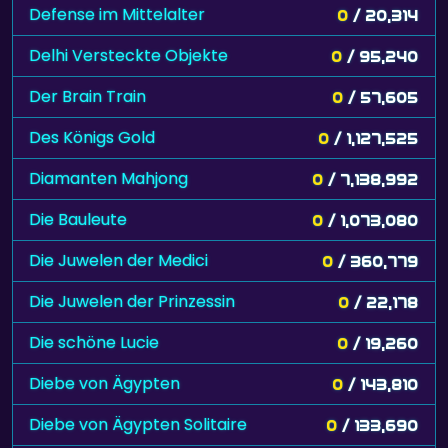
Defense im Mittelalter
0
/ 20,314
Delhi Versteckte Objekte
0
/ 95,240
Der Brain Train
0
/ 57,605
Des Königs Gold
0
/ 1,127,525
Diamanten Mahjong
0
/ 7,138,992
Die Bauleute
0
/ 1,073,080
Die Juwelen der Medici
0
/ 360,779
Die Juwelen der Prinzessin
0
/ 22,178
Die schöne Lucie
0
/ 19,260
Diebe von Ägypten
0
/ 143,810
Diebe von Ägypten Solitaire
0
/ 133,690