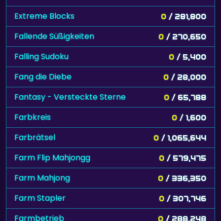
Extreme Blocks
0
/ 281,800
Fallende Süßigkeiten
0
/ 270,650
Falling Sudoku
0
/ 5,400
Fang die Diebe
0
/ 28,000
Fantasy - Versteckte Sterne
0
/ 65,788
Farbkreis
0
/ 1,600
Farbrätsel
0
/ 1,065,644
Farm Flip Mahjongg
0
/ 579,475
Farm Mahjong
0
/ 336,350
Farm Stapler
0
/ 307,746
Farmbetrieb
0
/ 288,248