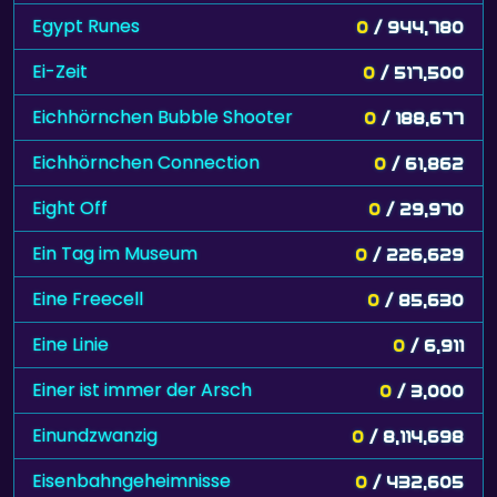
Egypt Runes
0
/ 944,780
Ei-Zeit
0
/ 517,500
Eichhörnchen Bubble Shooter
0
/ 188,677
Eichhörnchen Connection
0
/ 61,862
Eight Off
0
/ 29,970
Ein Tag im Museum
0
/ 226,629
Eine Freecell
0
/ 85,630
Eine Linie
0
/ 6,911
Einer ist immer der Arsch
0
/ 3,000
Einundzwanzig
0
/ 8,114,698
Eisenbahngeheimnisse
0
/ 432,605