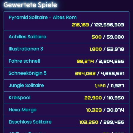
Gewertete Spiele
Pyramid Solitaire - Altes Rom
216,163
/ 122,596,303
Achilles Solitaire
500
/ 59,080
Illustrationen 3
1,800
/ 53,978
Fahre schnell
98,274
/ 2,804,556
Schneekönigin 5
394,032
/ 4,355,521
Jungle Solitaire
1,441
/ 11,327
Kreispool
22,900
/ 110,950
Hexa Merge
10,323
/ 30,874
Eisschloss Solitaire
103,250
/ 289,456