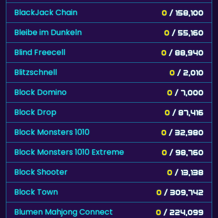
BlackJack Chain
0
/ 158,100
Bleibe im Dunkeln
0
/ 55,160
Blind Freecell
0
/ 88,940
Blitzschnell
0
/ 2,010
Block Domino
0
/ 7,000
Block Drop
0
/ 87,416
Block Monsters 1010
0
/ 32,980
Block Monsters 1010 Extreme
0
/ 98,760
Block Shooter
0
/ 13,138
Block Town
0
/ 309,742
Blumen Mahjong Connect
0
/ 224,099