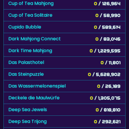
Cup of Tea Mahjong
0
/ 126,964
Cup of Tea Solitaire
0
/ 58,990
Cupido Bubble
0
/ 589,614
Dark Mahjong Connect
0
/ 83,046
Dark Time Mahjong
0
/ 1,229,595
Das Palasthotel
0
/ 11,801
Das Steinpuzzle
0
/ 5,628,902
Das Wassermelonenspiel
0
/ 26,189
Deckele die Maulwürfe
0
/ 1,305,075
Deep Sea Jewels
0
/ 818,810
Deep Sea Trijong
0
/ 292,621