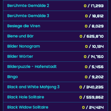
Berühmte Gemälde 2
0
/ 17,293
Berühmte Gemälde 3
0
/ 18,812
Besiege die Viren
0
/ 8,029
Biene und Bär
0
/ 625,870
Bilder Nonogram
0
/ 10,134
Bilder Wörter
0
/ 14,750
Bilderpuzzle - Hafenstadt
0
/ 5,456
Bingo
0
/ 9,202
Black and White Mahjong 3
0
/ 340,235
Black Hole Solitaire
0
/ 559,862
Black Widow Solitaire
0
/ 24,424