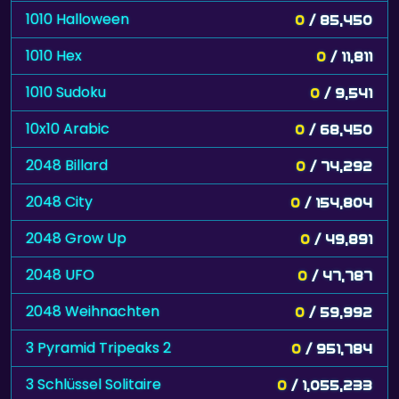
1010 Halloween
0
/ 85,450
1010 Hex
0
/ 11,811
1010 Sudoku
0
/ 9,541
10x10 Arabic
0
/ 68,450
2048 Billard
0
/ 74,292
2048 City
0
/ 154,804
2048 Grow Up
0
/ 49,891
2048 UFO
0
/ 47,787
2048 Weihnachten
0
/ 59,992
3 Pyramid Tripeaks 2
0
/ 951,784
3 Schlüssel Solitaire
0
/ 1,055,233