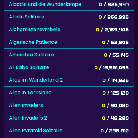
Aladdin und die Wunderlampe
0
/ 926,947
Aladin Solitaire
0
/ 366,996
Alchemistensymbole
0
/ 2,169,406
Algerische Patience
0
/ 62,806
Alhambra Solitaire
0
/ 55,145
Ali Baba Solitaire
0
/ 13,361,095
Alice im Wunderland 2
0
/ 114,826
Alice in Tetrisland
0
/ 125,120
Alien Invaders
0
/ 90,080
Alien Invaders 2
0
/ 46,280
Alien Pyramid Solitaire
0
/ 236,812