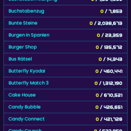
Buchstabenzug
0
/ 7,853
Bunte Steine
0
/ 2,038,673
Burgen in Spanien
0
/ 23,359
Burger Shop
0
/ 135,572
Bus Rätsel
0
/ 14,343
Butterfly Kyodai
0
/ 460,441
Butterfly Match 3
0
/ 1,312,190
Cake House
0
/ 670,521
Candy Bubble
0
/ 426,651
Candy Connect
0
/ 421,728
Candy Crunch
0
/ 527,850