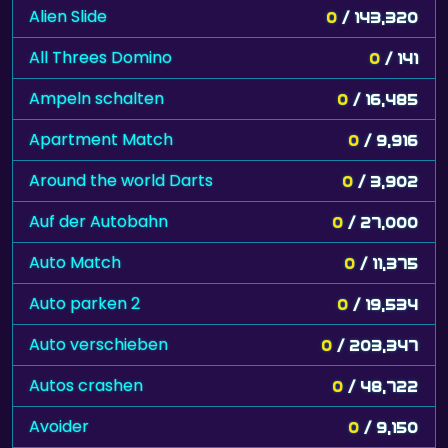
Alien Slide
0
/ 143,320
All Threes Domino
0
/ 141
Ampeln schalten
0
/ 16,485
Apartment Match
0
/ 9,916
Around the world Darts
0
/ 3,902
Auf der Autobahn
0
/ 27,000
Auto Match
0
/ 11,375
Auto parken 2
0
/ 19,534
Auto verschieben
0
/ 203,347
Autos crashen
0
/ 48,722
Avoider
0
/ 9,150