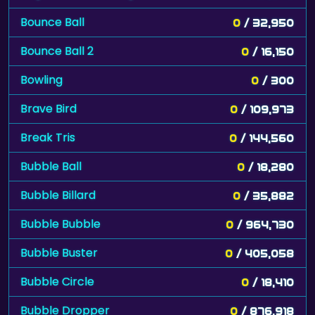
Bounce Ball
0
/ 32,950
Bounce Ball 2
0
/ 16,150
Bowling
0
/ 300
Brave Bird
0
/ 109,973
Break Tris
0
/ 144,560
Bubble Ball
0
/ 18,280
Bubble Billard
0
/ 35,882
Bubble Bubble
0
/ 964,730
Bubble Buster
0
/ 405,058
Bubble Circle
0
/ 18,410
Bubble Dropper
0
/ 876,918