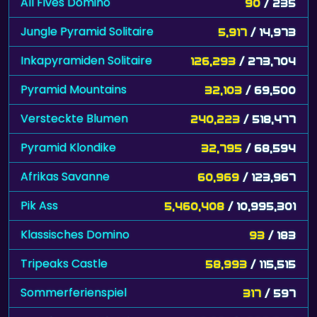
All Fives Domino
90
/ 235
Jungle Pyramid Solitaire
5,917
/ 14,973
Inkapyramiden Solitaire
126,293
/ 273,704
Pyramid Mountains
32,103
/ 69,500
Versteckte Blumen
240,223
/ 518,477
Pyramid Klondike
32,795
/ 68,594
Afrikas Savanne
60,969
/ 123,967
Pik Ass
5,460,408
/ 10,995,301
Klassisches Domino
93
/ 183
Tripeaks Castle
58,993
/ 115,515
Sommerferienspiel
317
/ 597