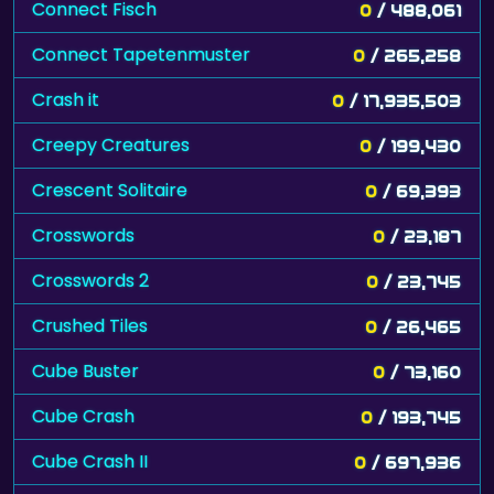
Connect Fisch
0
/ 488,061
Connect Tapetenmuster
0
/ 265,258
Crash it
0
/ 17,935,503
Creepy Creatures
0
/ 199,430
Crescent Solitaire
0
/ 69,393
Crosswords
0
/ 23,187
Crosswords 2
0
/ 23,745
Crushed Tiles
0
/ 26,465
Cube Buster
0
/ 73,160
Cube Crash
0
/ 193,745
Cube Crash II
0
/ 697,936