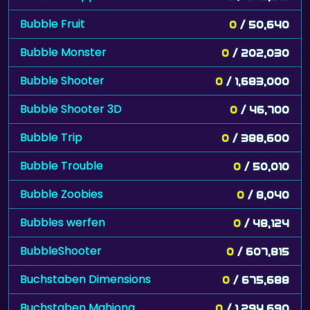
Bubble Fruit
0
/ 50,640
Bubble Monster
0
/ 202,030
Bubble Shooter
0
/ 1,683,000
Bubble Shooter 3D
0
/ 46,700
Bubble Trip
0
/ 388,600
Bubble Trouble
0
/ 50,010
Bubble Zoobies
0
/ 8,040
Bubbles werfen
0
/ 48,124
BubbleShooter
0
/ 607,815
Buchstaben Dimensions
0
/ 675,688
Buchstaben Mahjong
0
/ 1,294,690