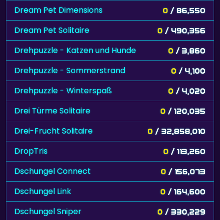
Dream Pet Dimensions
0
/ 86,550
Dream Pet Solitaire
0
/ 490,356
Drehpuzzle - Katzen und Hunde
0
/ 3,860
Drehpuzzle - Sommerstrand
0
/ 4,100
Drehpuzzle - Winterspaß
0
/ 4,020
Drei Türme Solitaire
0
/ 120,035
Drei-Frucht Solitaire
0
/ 32,858,010
DropTris
0
/ 113,260
Dschungel Connect
0
/ 156,073
Dschungel Link
0
/ 164,600
Dschungel Sniper
0
/ 330,229