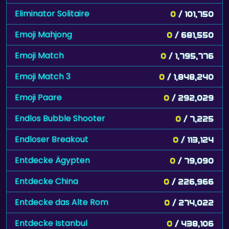
Eliminator Solitaire
0
/ 101,750
Emoji Mahjong
0
/ 681,550
Emoji Match
0
/ 1,795,776
Emoji Match 3
0
/ 1,848,240
Emoji Paare
0
/ 292,029
Endlos Bubble Shooter
0
/ 7,225
Endloser Breakout
0
/ 113,124
Entdecke Ägypten
0
/ 79,090
Entdecke China
0
/ 226,966
Entdecke das Alte Rom
0
/ 274,022
Entdecke Istanbul
0
/ 438,106