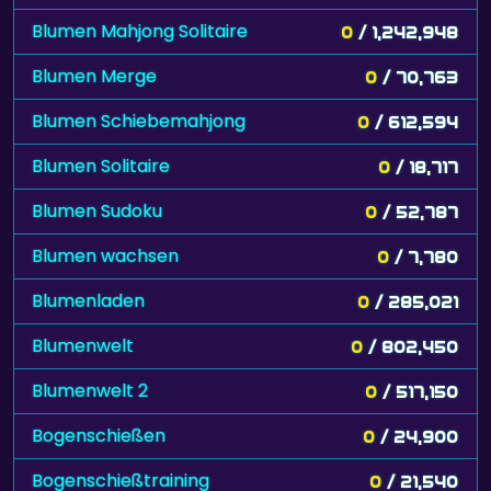
Blumen Mahjong Solitaire
0
/ 1,242,948
Blumen Merge
0
/ 70,763
Blumen Schiebemahjong
0
/ 612,594
Blumen Solitaire
0
/ 18,717
Blumen Sudoku
0
/ 52,787
Blumen wachsen
0
/ 7,780
Blumenladen
0
/ 285,021
Blumenwelt
0
/ 802,450
Blumenwelt 2
0
/ 517,150
Bogenschießen
0
/ 24,900
Bogenschießtraining
0
/ 21,540