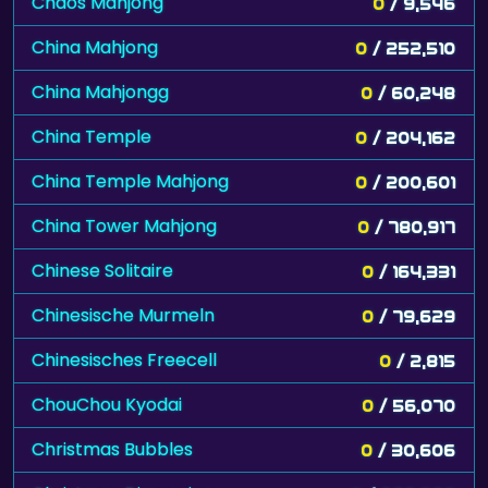
Chaos Mahjong
0
/ 9,546
China Mahjong
0
/ 252,510
China Mahjongg
0
/ 60,248
China Temple
0
/ 204,162
China Temple Mahjong
0
/ 200,601
China Tower Mahjong
0
/ 780,917
Chinese Solitaire
0
/ 164,331
Chinesische Murmeln
0
/ 79,629
Chinesisches Freecell
0
/ 2,815
ChouChou Kyodai
0
/ 56,070
Christmas Bubbles
0
/ 30,606