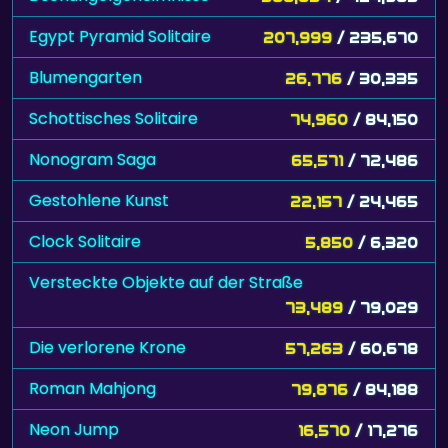
Egypt Pyramid Solitaire
207,999
/ 235,670
Blumengarten
26,776
/ 30,335
Schottisches Solitaire
74,960
/ 84,150
Nonogram Saga
65,571
/ 72,486
Gestohlene Kunst
22,157
/ 24,465
Clock Solitaire
5,850
/ 6,320
Versteckte Objekte auf der Straße
73,489
/ 79,029
Die verlorene Krone
57,263
/ 60,678
Roman Mahjong
79,876
/ 84,188
Neon Jump
16,570
/ 17,276