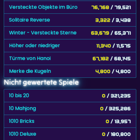
Versteckte Objekte im Büro
76,768
/ 79,521
Solitaire Reverse
3,322
/ 3,438
Winter - Versteckte Sterne
63,679
/ 65,371
Höher oder niedriger
11,340
/ 11,575
Türme von Hanoi
67,182
/ 68,145
Merke die Kugeln
4,800
/ 4,800
Nicht gewertete Spiele
10 bis 20
0
/ 321,235
10 Mahjong
0
/ 325,286
1010 Bricks
0
/ 13,957
1010 Deluxe
0
/ 180,800