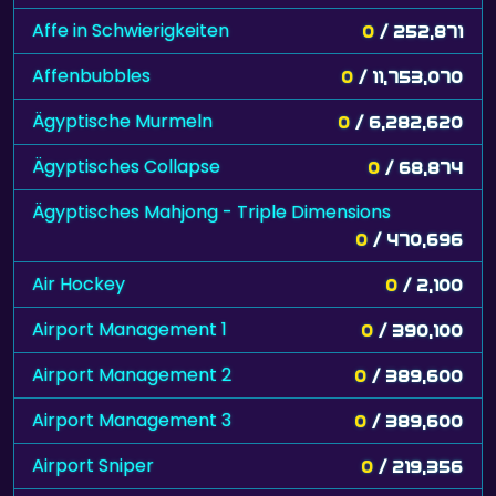
Affe in Schwierigkeiten
0
/ 252,871
Affenbubbles
0
/ 11,753,070
Ägyptische Murmeln
0
/ 6,282,620
Ägyptisches Collapse
0
/ 68,874
Ägyptisches Mahjong - Triple Dimensions
0
/ 470,696
Air Hockey
0
/ 2,100
Airport Management 1
0
/ 390,100
Airport Management 2
0
/ 389,600
Airport Management 3
0
/ 389,600
Airport Sniper
0
/ 219,356