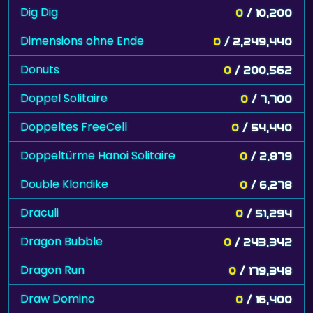
Dig Dig
0
/ 10,200
Dimensions ohne Ende
0
/ 2,249,440
Donuts
0
/ 200,562
Doppel Solitaire
0
/ 7,700
Doppeltes FreeCell
0
/ 54,440
Doppeltürme Hanoi Solitaire
0
/ 2,879
Double Klondike
0
/ 6,278
Draculi
0
/ 51,294
Dragon Bubble
0
/ 243,342
Dragon Run
0
/ 179,348
Draw Domino
0
/ 16,400