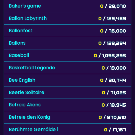
Baker's game
0
/ 28,070
Ballon Labyrinth
0
/ 129,489
Ballonfest
0
/ 76,000
Ballons
0
/ 128,394
Baseball
0
/ 1,095,295
Basketball Legende
0
/ 19,000
Bee English
0
/ 30,744
Beetle Solitaire
0
/ 71,025
Befreie Aliens
0
/ 18,945
Befreie den König
0
/ 870,510
Berühmte Gemälde 1
0
/ 17,167