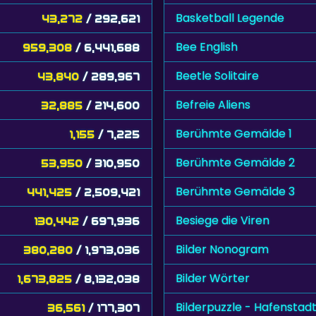
Basketball Legende
43,272
/ 292,621
Bee English
959,308
/ 6,441,688
Beetle Solitaire
43,840
/ 289,967
Befreie Aliens
32,885
/ 214,600
Berühmte Gemälde 1
1,155
/ 7,225
Berühmte Gemälde 2
53,950
/ 310,950
Berühmte Gemälde 3
441,425
/ 2,509,421
Besiege die Viren
130,442
/ 697,936
Bilder Nonogram
380,280
/ 1,973,036
Bilder Wörter
1,673,825
/ 8,132,038
Bilderpuzzle - Hafenstad
36,561
/ 177,307