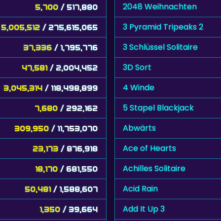
2048 Weihnachten
5,700
/ 517,880
3 Pyramid Tripeaks 2
5,005,512
/ 275,615,065
3 Schlüssel Solitaire
37,336
/ 1,795,776
3D Sort
47,581
/ 2,004,452
4 Winde
3,045,314
/ 118,498,899
5 Stapel Blackjack
7,680
/ 292,162
Abwärts
309,950
/ 11,753,070
Ace of Hearts
23,173
/ 876,918
Achilles Solitaire
18,170
/ 681,550
Acid Rain
50,481
/ 1,588,607
Add It Up 3
1,350
/ 39,664