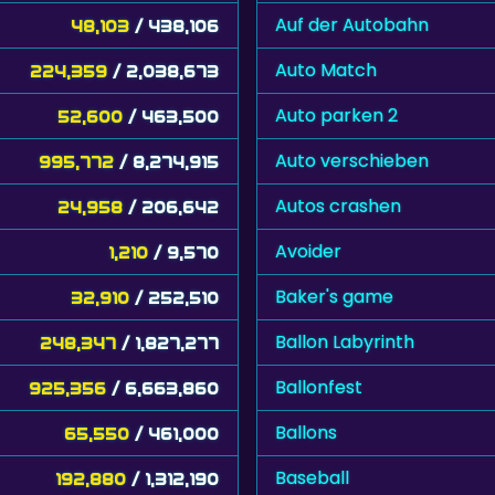
Auf der Autobahn
48,103
/ 438,106
Auto Match
224,359
/ 2,038,673
Auto parken 2
52,600
/ 463,500
Auto verschieben
995,772
/ 8,274,915
Autos crashen
24,958
/ 206,642
Avoider
1,210
/ 9,570
Baker's game
32,910
/ 252,510
Ballon Labyrinth
248,347
/ 1,827,277
Ballonfest
925,356
/ 6,663,860
Ballons
65,550
/ 461,000
Baseball
192,880
/ 1,312,190