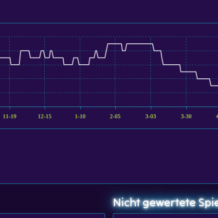
11-19
12-15
1-10
2-05
3-03
3-30
Nicht gewertete Spi