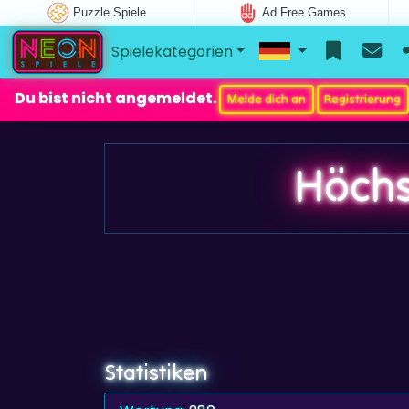
Puzzle Spiele
Ad Free Games
Spielekategorien
Du bist nicht angemeldet.
Melde dich an
Registrierung
Höchs
Statistiken