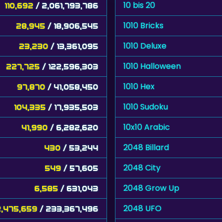
10 bis 20
110,692
/ 2,061,793,786
1010 Bricks
28,945
/ 18,906,545
1010 Deluxe
23,230
/ 13,361,095
1010 Halloween
227,725
/ 122,596,303
1010 Hex
97,870
/ 41,058,450
1010 Sudoku
104,335
/ 17,935,503
10x10 Arabic
41,990
/ 6,282,620
2048 Billard
430
/ 53,244
2048 City
549
/ 57,605
2048 Grow Up
6,585
/ 631,043
2048 UFO
2,475,659
/ 233,367,496