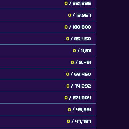
0
/ 321,235
0
/ 13,957
0
/ 180,800
0
/ 85,450
0
/ 11,811
0
/ 9,491
0
/ 68,450
0
/ 74,292
0
/ 154,804
0
/ 49,891
0
/ 47,787