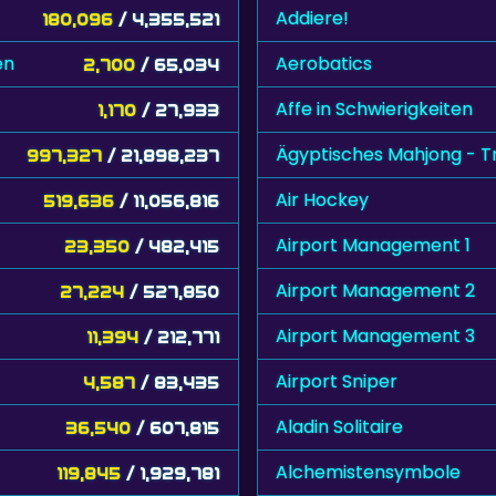
Addiere!
180,096
/ 4,355,521
en
Aerobatics
2,700
/ 65,034
Affe in Schwierigkeiten
1,170
/ 27,933
Ägyptisches Mahjong - T
997,327
/ 21,898,237
Air Hockey
519,636
/ 11,056,816
Airport Management 1
23,350
/ 482,415
Airport Management 2
27,224
/ 527,850
Airport Management 3
11,394
/ 212,771
Airport Sniper
4,587
/ 83,435
Aladin Solitaire
36,540
/ 607,815
Alchemistensymbole
119,845
/ 1,929,781