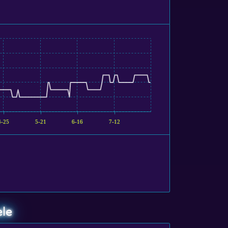
4-25
5-21
6-16
7-12
ele