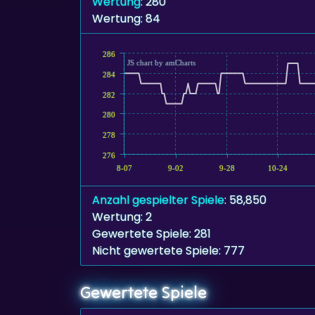
Wertung
: 280
Wertung: 84
286
JS chart by amCharts
284
282
280
278
276
8-07
9-02
9-28
10-24
Anzahl gespielter Spiele
: 58,850
Wertung: 2
Gewertete Spiele: 281
Nicht gewertete Spiele: 777
Gewertete Spiele