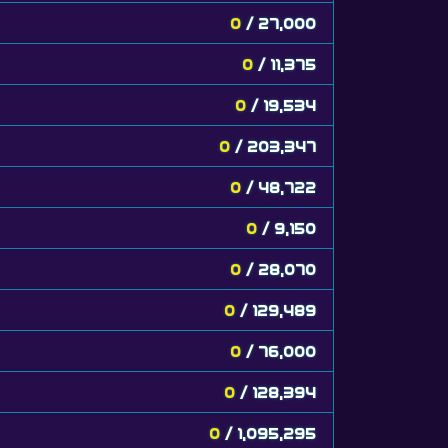
0
/ 27,000
0
/ 11,375
0
/ 19,534
0
/ 203,347
0
/ 48,722
0
/ 9,150
0
/ 28,070
0
/ 129,489
0
/ 76,000
0
/ 128,394
0
/ 1,095,295