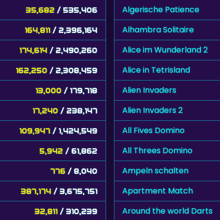
Algerische Patience
35,682
/ 535,406
Alhambra Solitaire
164,811
/ 2,396,164
Alice im Wunderland 2
174,614
/ 2,490,260
Alice in Tetrisland
162,250
/ 2,308,459
Alien Invaders
13,000
/ 179,718
Alien Invaders 2
17,240
/ 238,147
All Fives Domino
109,947
/ 1,424,549
All Threes Domino
5,942
/ 61,862
Ampeln schalten
776
/ 8,040
Apartment Match
387,174
/ 3,675,751
Around the world Darts
32,811
/ 310,239