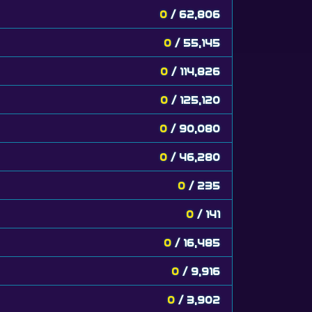
0
/ 62,806
0
/ 55,145
0
/ 114,826
0
/ 125,120
0
/ 90,080
0
/ 46,280
0
/ 235
0
/ 141
0
/ 16,485
0
/ 9,916
0
/ 3,902