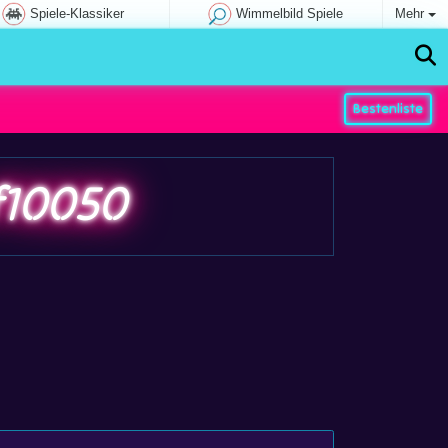
Spiele-Klassiker
Wimmelbild Spiele
Mehr
Bestenliste
f10050