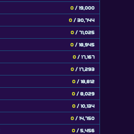
0
/ 19,000
0
/ 30,744
0
/ 71,025
0
/ 18,945
0
/ 17,167
0
/ 17,293
0
/ 18,812
0
/ 8,029
0
/ 10,134
0
/ 14,750
t
0
/ 5,456