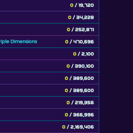
0
/ 19,720
0
/ 34,228
0
/ 252,871
riple Dimensions
0
/ 470,696
0
/ 2,100
0
/ 390,100
0
/ 389,600
0
/ 389,600
0
/ 219,356
0
/ 366,996
0
/ 2,169,406