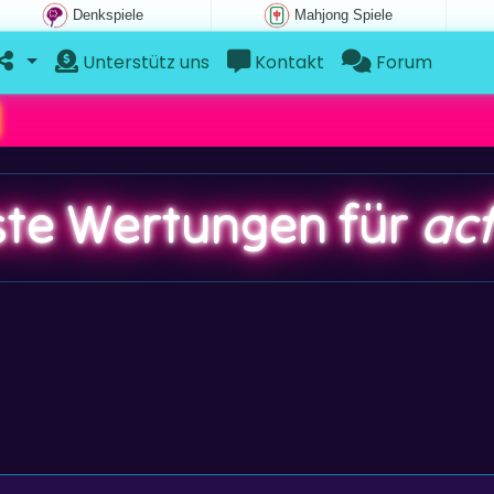
Denkspiele
Mahjong Spiele
Unterstütz uns
Kontakt
Forum
te Wertungen für
ac