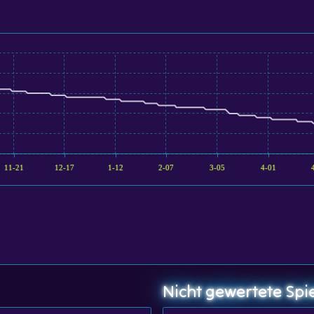
11-21
12-17
1-12
2-07
3-05
4-01
Nicht gewertete Spi