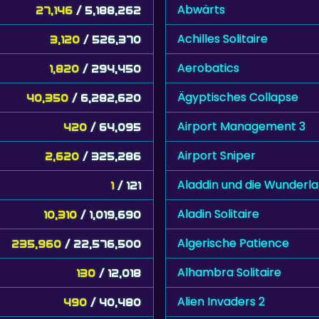
Abwärts
27,146
/ 5,188,262
Achilles Solitaire
3,120
/ 526,370
Aerobatics
1,820
/ 294,450
Ägyptisches Collapse
40,350
/ 6,282,620
Airport Management 3
420
/ 64,095
Airport Sniper
2,620
/ 325,286
Aladdin und die Wunder
1
/ 121
Aladin Solitaire
10,310
/ 1,019,690
Algerische Patience
235,960
/ 22,576,500
Alhambra Solitaire
130
/ 12,018
Alien Invaders 2
490
/ 40,480