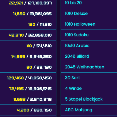
10 bis 20
22,921
/ 127,109,997
1010 Deluxe
11,690
/ 13,361,095
1010 Halloween
130
/ 111,310
1010 Sudoku
42,370
/ 32,858,010
10x10 Arabic
110
/ 54,440
2048 Billard
14,669
/ 5,348,250
2048 Weihnachten
80
/ 28,730
3D Sort
129,460
/ 41,058,450
4 Winde
72,495
/ 18,906,545
5 Stapel Blackjack
11,682
/ 2,570,978
ABC Mahjong
4,200
/ 830,750