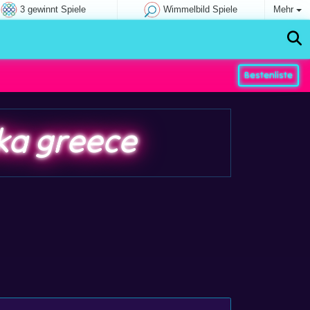
3 gewinnt Spiele
Wimmelbild Spiele
Mehr
Bestenliste
ka greece