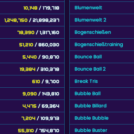
Blumenwelt
10,148
/ 179,718
Blumenwelt 2
1,248,750
/ 21,898,237
Bogenschießen
78,390
/ 1,317,160
Bogenschießtraining
51,210
/ 860,030
Bounce Ball
5,440
/ 90,870
Bounce Ball 2
19,384
/ 310,378
Break Tris
610
/ 9,700
Bubble Ball
9,090
/ 143,810
Bubble Billard
4,475
/ 69,364
Bubble Bubble
7,204
/ 109,973
Bubble Buster
55,310
/ 754,870