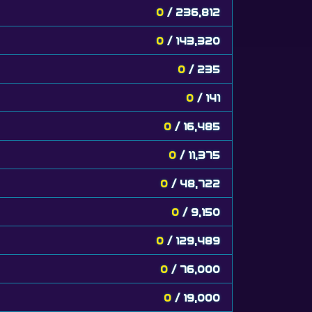
0
/ 236,812
0
/ 143,320
0
/ 235
0
/ 141
0
/ 16,485
0
/ 11,375
0
/ 48,722
0
/ 9,150
0
/ 129,489
0
/ 76,000
0
/ 19,000