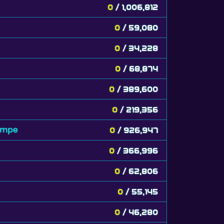
0
/ 1,006,812
0
/ 59,080
0
/ 34,228
0
/ 68,874
0
/ 389,600
0
/ 219,356
lampe
0
/ 926,947
0
/ 366,996
0
/ 62,806
0
/ 55,145
0
/ 46,280