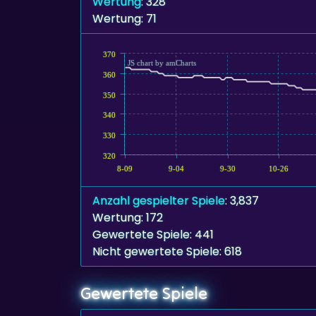
Wertung
: 328
Wertung: 71
370
JS chart by amCharts
360
350
340
330
320
8-09
9-04
9-30
10-26
Anzahl gespielter Spiele
: 3,837
Wertung: 172
Gewertete Spiele: 441
Nicht gewertete Spiele: 618
Gewertete Spiele