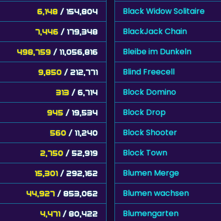
Black Widow Solitaire
6,148
/ 154,804
BlackJack Chain
7,446
/ 179,348
Bleibe im Dunkeln
498,759
/ 11,056,816
Blind Freecell
9,850
/ 212,771
Block Domino
313
/ 6,714
Block Drop
945
/ 19,534
Block Shooter
560
/ 11,240
Block Town
2,750
/ 52,919
Blumen Merge
15,301
/ 292,162
Blumen wachsen
44,927
/ 853,062
Blumengarten
4,471
/ 80,422