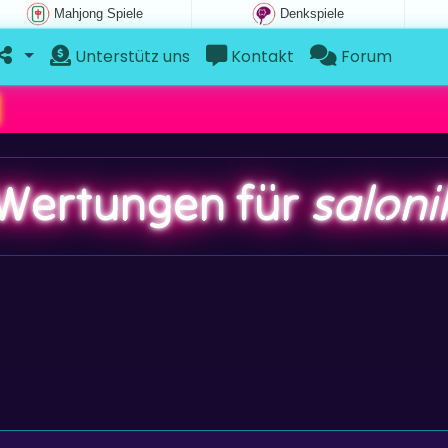
Mahjong Spiele
Denkspiele
Unterstütz uns
Kontakt
Forum
Wertungen für
saloni