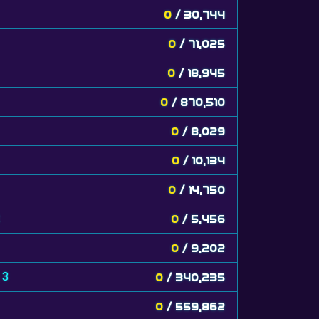
0
/ 30,744
0
/ 71,025
0
/ 18,945
0
/ 870,510
0
/ 8,029
0
/ 10,134
0
/ 14,750
t
0
/ 5,456
0
/ 9,202
 3
0
/ 340,235
0
/ 559,862