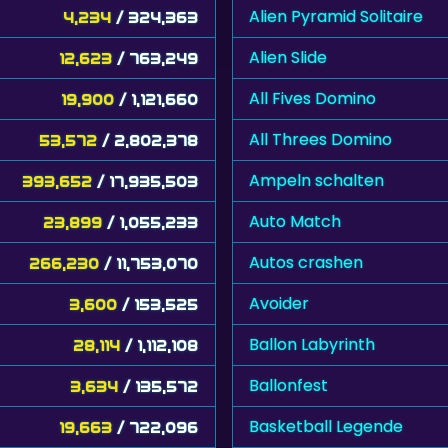
Alien Pyramid Solitaire
4,234
/ 324,363
Alien Slide
12,623
/ 763,249
All Fives Domino
19,900
/ 1,121,660
All Threes Domino
53,572
/ 2,802,378
Ampeln schalten
393,652
/ 17,935,503
Auto Match
23,899
/ 1,055,233
Autos crashen
266,230
/ 11,753,070
Avoider
3,600
/ 153,525
Ballon Labyrinth
28,114
/ 1,112,108
Ballonfest
3,634
/ 135,572
Basketball Legende
19,663
/ 722,096