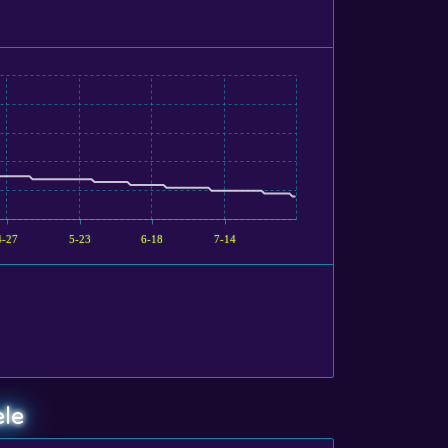
4-27
5-23
6-18
7-14
ele