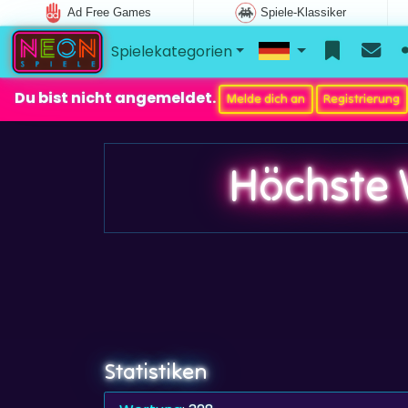
Ad Free Games
Spiele-Klassiker
Spielekategorien
Du bist nicht angemeldet.
Melde dich an
Registrierung
Höchste 
Statistiken