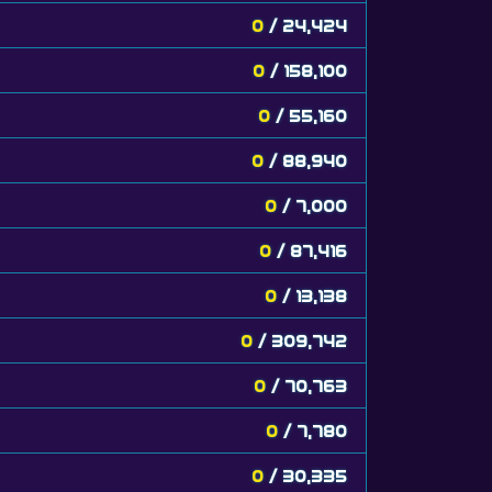
0
/ 24,424
0
/ 158,100
0
/ 55,160
0
/ 88,940
0
/ 7,000
0
/ 87,416
0
/ 13,138
0
/ 309,742
0
/ 70,763
0
/ 7,780
0
/ 30,335