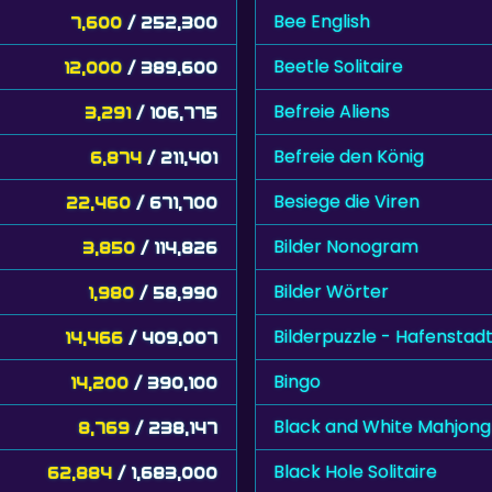
Bee English
7,600
/ 252,300
Beetle Solitaire
12,000
/ 389,600
Befreie Aliens
3,291
/ 106,775
Befreie den König
6,874
/ 211,401
Besiege die Viren
22,460
/ 671,700
Bilder Nonogram
3,850
/ 114,826
Bilder Wörter
1,980
/ 58,990
Bilderpuzzle - Hafenstad
14,466
/ 409,007
Bingo
14,200
/ 390,100
Black and White Mahjong
8,769
/ 238,147
Black Hole Solitaire
62,884
/ 1,683,000