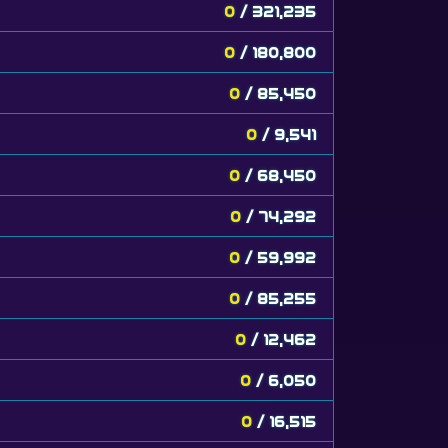
0
/ 321,235
0
/ 180,800
0
/ 85,450
0
/ 9,541
0
/ 68,450
0
/ 74,292
0
/ 59,992
0
/ 85,255
0
/ 12,462
0
/ 6,050
0
/ 16,515