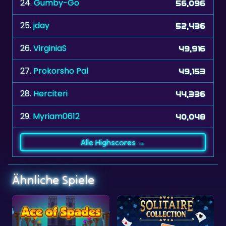
24.
Gumby-Go
56,096
25.
jday
52,436
26.
VirginiaS
49,916
27.
Prokorsho Pal
49,153
28.
Herciteri
44,336
29.
Myriam0612
40,048
Alle Highscores →
Ähnliche Spiele