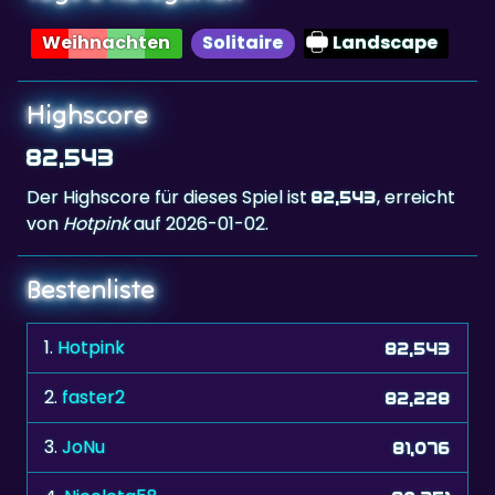
Weihnachten
Solitaire
Landscape
Highscore
82,543
Der Highscore für dieses Spiel ist
, erreicht
82,543
von
Hotpink
auf 2026-01-02.
Bestenliste
1.
Hotpink
82,543
2.
faster2
82,228
3.
JoNu
81,076