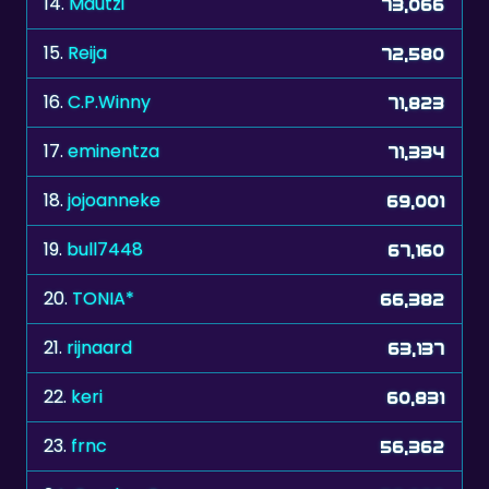
14.
Mautzi
73,066
15.
Reija
72,580
16.
C.P.Winny
71,823
17.
eminentza
71,334
18.
jojoanneke
69,001
19.
bull7448
67,160
20.
TONIA*
66,382
21.
rijnaard
63,137
22.
keri
60,831
23.
frnc
56,362