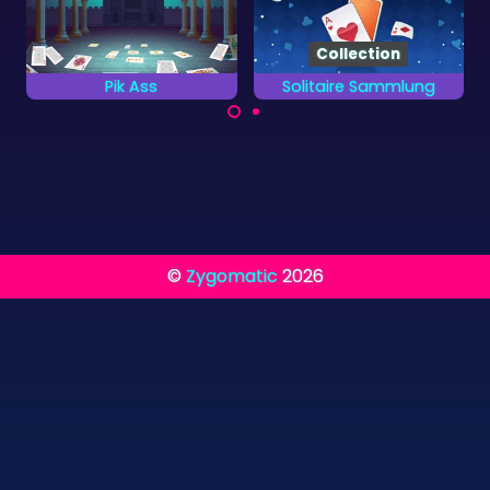
Collection
Solitaire Sammlung
Ägypten Solitaire
Spiele die 13
Viel Spaß bei 100
verschiedenen
Leveln Solitaire im
Kartenspiele.
Alten Ägypten.
©
Zygomatic
2026