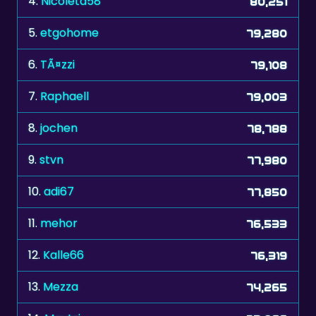
4.
Nicoleta58
80,251
5.
etgohome
79,280
6.
TÃ¤zzi
79,108
7.
Raphaell
79,003
8.
jochen
78,788
9.
stvn
77,980
10.
adi67
77,850
11.
mehor
76,533
12.
Kalle66
76,319
13.
Mezza
74,265