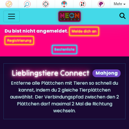
Mehr
Du bist nicht angemeldet.
Melde dich an
Registrierung
Bestenliste
Lieblingstiere Connect
Mahjong
Entferne alle Plättchen mit Tieren so schnell du
kannst, indem du 2 gleiche Tierplättchen
auswählst. Der Verbindungspfad zwischen den 2
Plättchen darf maximal 2 Mal die Richtung
wechseln.