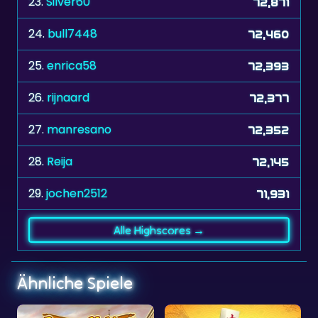
25.
enrica58
72,393
26.
rijnaard
72,377
27.
manresano
72,352
28.
Reija
72,145
29.
jochen2512
71,931
Alle Highscores →
Ähnliche Spiele