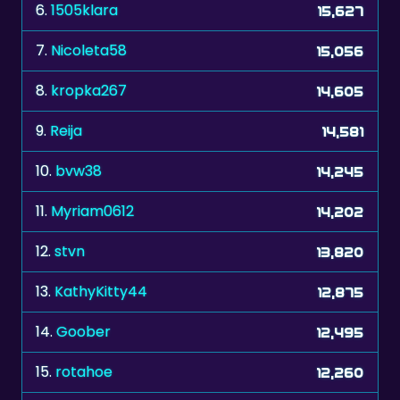
6.
1505klara
15,627
7.
Nicoleta58
15,056
8.
kropka267
14,605
9.
Reija
14,581
10.
bvw38
14,245
11.
Myriam0612
14,202
12.
stvn
13,820
13.
KathyKitty44
12,875
14.
Goober
12,495
15.
rotahoe
12,260