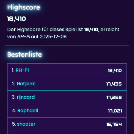
Highscore
18,410
Der Highscore für dieses Spiel ist
, erreicht
18,410
von
RH-Pl
auf 2025-12-08.
Bestenliste
1.
RH-Pl
18,410
2.
Hotpink
17,435
3.
rijnaard
17,268
4.
Raphaell
17,021
5.
shooter
15,754