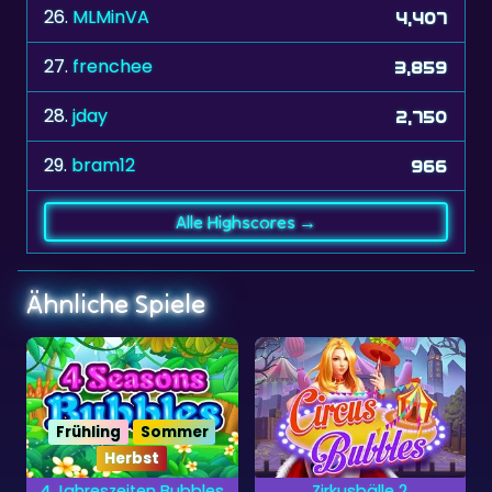
26.
MLMinVA
4,407
27.
frenchee
3,859
28.
jday
2,750
29.
bram12
966
Alle Highscores →
Ähnliche Spiele
Winter
s
Zirkusbälle 2
Winter Bubble