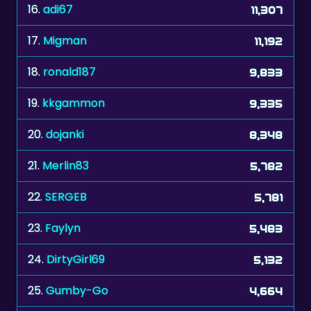
16.
adi67
11,307
17.
Migman
11,192
18.
ronald187
9,833
19.
kkgammon
9,335
20.
dojanki
8,348
21.
Merlin83
5,782
22.
SERGEB
5,781
23.
Faylyn
5,483
24.
DirtyGirl69
5,132
25.
Gumby-Go
4,664