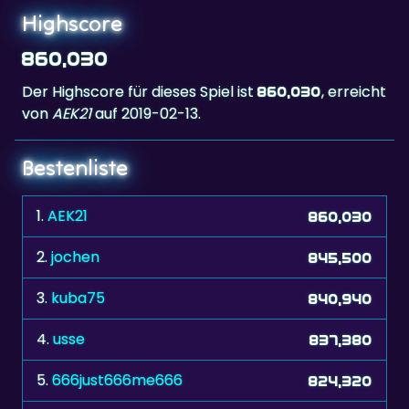
860,030
Der Highscore für dieses Spiel ist
, erreicht
860,030
von
AEK21
auf 2019-02-13.
Bestenliste
1.
AEK21
860,030
2.
jochen
845,500
3.
kuba75
840,940
4.
usse
837,380
5.
666just666me666
824,320
6.
manresano
818,990