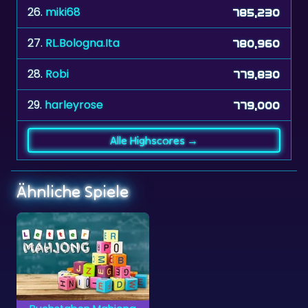
27.
RL.Bologna.Ita
780,960
28.
Robi
779,830
29.
harleyrose
779,000
Alle Highscores →
Ähnliche Spiele
Buchstaben Mahjong