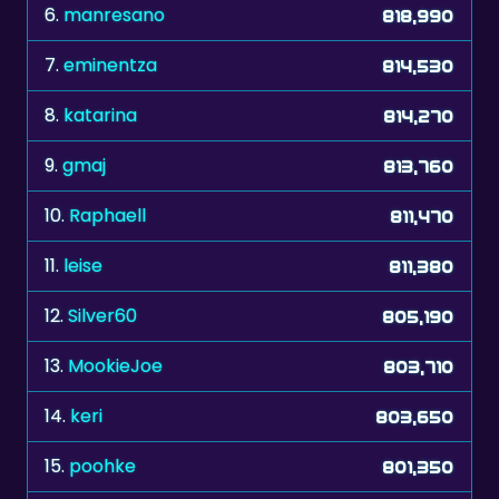
7.
eminentza
814,530
8.
katarina
814,270
9.
gmaj
813,760
10.
Raphaell
811,470
11.
leise
811,380
12.
Silver60
805,190
13.
MookieJoe
803,710
14.
keri
803,650
15.
poohke
801,350
16.
zonnebloem
801,280