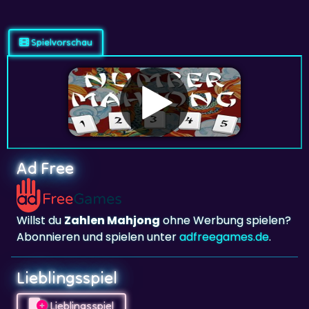
Spielvorschau
Ad Free
Willst du
Zahlen Mahjong
ohne Werbung spielen?
Abonnieren und spielen unter
adfreegames.de
.
Lieblingsspiel
Lieblingsspiel
Klicke links, um
Zahlen Mahjong
zu deinen