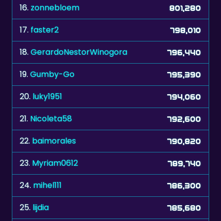
17.
faster2
798,010
18.
GerardoNestorWinogora
796,440
19.
Gumby-Go
795,390
20.
luky1951
794,060
21.
Nicoleta58
792,600
22.
baimorales
790,820
23.
Myriam0612
789,740
24.
mihel111
786,300
25.
lijdia
785,680
26.
miki68
785,230