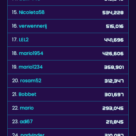
15.
Nicoleta58
534,228
16.
verwennerij
515,016
17.
LEL2
441,696
18.
mario1954
426,606
19.
mario1234
358,901
20.
rosam52
312,347
21.
Bobbet
301,697
22.
mario
293,045
23.
adi67
211,845
24.
padvinder
210,097