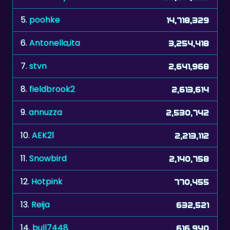
5.
poohke
14,718,329
6.
Antonella,ita
3,254,418
7.
stvn
2,641,968
8.
fieldbrook2
2,613,614
9.
annuzza
2,530,742
10.
AEK21
2,213,112
11.
Snowbird
2,140,758
12.
Hotpink
770,455
13.
Reija
632,521
14.
bull7448
616,940