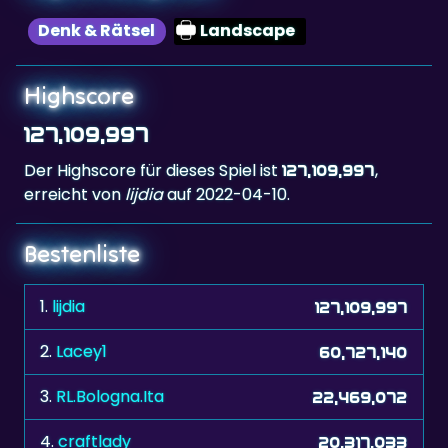
Denk & Rätsel
Landscape
Highscore
127,109,997
Der Highscore für dieses Spiel ist
,
127,109,997
erreicht von
lijdia
auf 2022-04-10.
Bestenliste
1.
lijdia
127,109,997
2.
Lacey1
60,727,140
3.
RL.Bologna.Ita
22,469,072
4.
craftlady
20,317,033