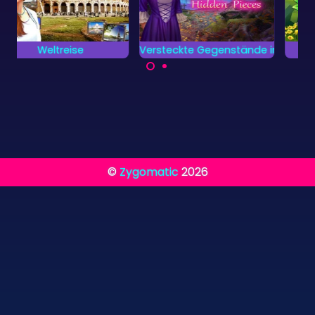
Versteckte Gegenstände im Mittelalterschloss
Crosswords 2
Teste deine
Kannst du die
Fähigkeiten im
versteckten Teile
englischen
finden und alle
Kreuzworträtsel.
gesuchten
Gegenstände
vervollständigen?
©
Zygomatic
2026