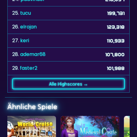
25.
tucu
199,731
26.
elrojan
123,318
27.
keri
110,933
28.
ademar68
107,800
29.
faster2
101,988
Alle Highscores →
Ähnliche Spiele