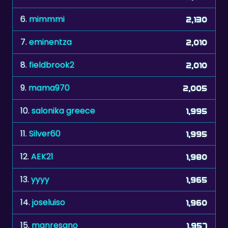
7.
eminentza
2,010
8.
fieldbrook2
2,010
9.
mama970
2,005
10.
salonika greece
1,995
11.
Silver60
1,995
12.
AEK21
1,980
13.
yyyy
1,965
14.
joseluiso
1,960
15.
manresano
1,957
16.
RikkiT
1,955