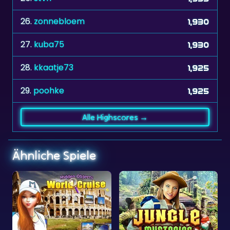
27.
kuba75
1,930
28.
kkaatje73
1,925
29.
poohke
1,925
Alle Highscores →
Ähnliche Spiele
Dschungelgeheimnisse
Crosswords 2