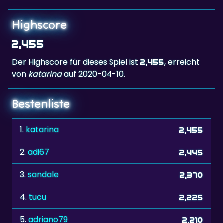
2,455
Der Highscore für dieses Spiel ist
, erreicht
2,455
von
katarina
auf 2020-04-10.
Bestenliste
1.
katarina
2,455
2.
adi67
2,445
3.
sandale
2,370
4.
tucu
2,225
5.
adriano79
2,210
6.
mimmmi
2,130