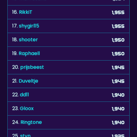
17.
shygirl15
1,955
18.
shooter
1,950
19.
Raphaell
1,950
20.
prijsbeest
1,945
21.
Duveltje
1,945
22.
dd11
1,940
23.
Gloox
1,940
24.
Ringtone
1,940
25.
stvn
1,935
26.
zonnebloem
1,930