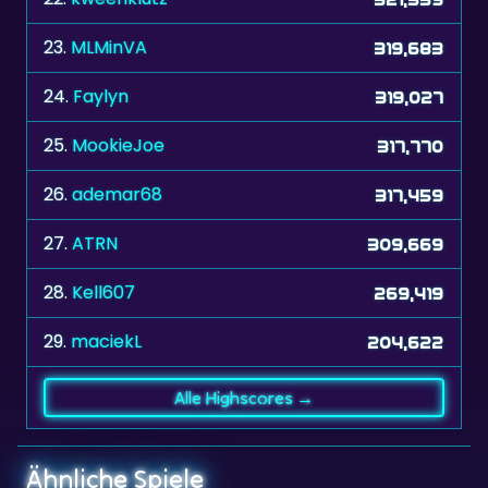
23.
MLMinVA
319,683
24.
Faylyn
319,027
25.
MookieJoe
317,770
26.
ademar68
317,459
27.
ATRN
309,669
28.
Kell607
269,419
29.
maciekL
204,622
Alle Highscores →
Ähnliche Spiele