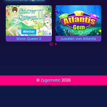
Winter
Juwelen von Atlantis
Schneekönigin 5
Entferne die farbigen
Alle Drachen wurden
Hintergründe so
von der
schnell du kannst.
Schneekönigin
eingefroren. Dein Job
ist es, sie zu befreien.
©
Zygomatic
2026