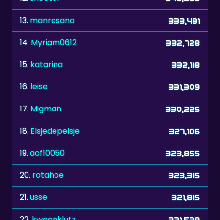
13.
manresano
333,481
14.
Myriam0612
332,728
15.
katarina
332,118
16.
leise
331,309
17.
Migman
330,225
18.
Elsjedepelsje
327,106
19.
acf10050
323,855
20.
rotahoe
323,315
21.
usse
321,815
22.
kweenklutz
321,539