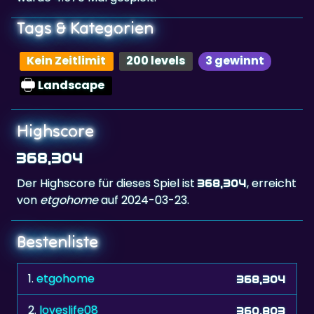
Tags & Kategorien
Kein Zeitlimit
200 levels
3 gewinnt
Landscape
Highscore
368,304
Der Highscore für dieses Spiel ist
, erreicht
368,304
von
etgohome
auf 2024-03-23.
Bestenliste
1.
etgohome
368,304
2.
loveslife08
360,803