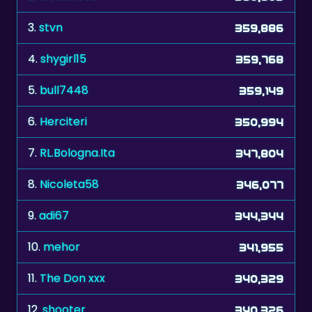
3.
stvn
359,886
4.
shygirl15
359,768
5.
bull7448
359,149
6.
Herciteri
350,994
7.
RL.Bologna.Ita
347,804
8.
Nicoleta58
346,077
9.
adi67
344,344
10.
mehor
341,955
11.
The Don xxx
340,329
12.
shooter
340,326