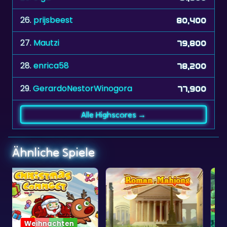
26.
prijsbeest
80,400
27.
Mautzi
79,800
28.
enrica58
78,200
29.
GerardoNestorWinogora
77,900
Alle Highscores →
Ähnliche Spiele