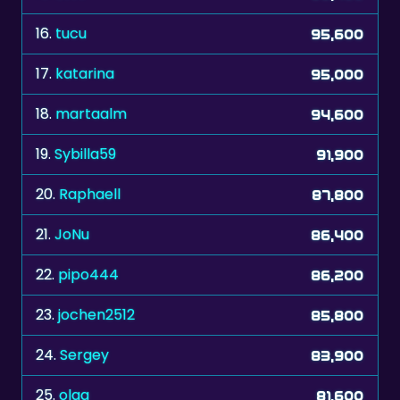
16.
tucu
95,600
17.
katarina
95,000
18.
martaalm
94,600
19.
Sybilla59
91,900
20.
Raphaell
87,800
21.
JoNu
86,400
22.
pipo444
86,200
23.
jochen2512
85,800
24.
Sergey
83,900
25.
olga
81,600