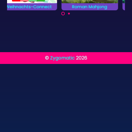
Roman Mahjong
Entferne die Zahlen
Entdecke das antike
Entferne so schnell
Rom.
wie möglich alle
Zahlen.
©
Zygomatic
2026