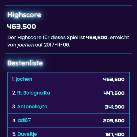
Highscore
463,500
Der Highscore für dieses Spiel ist
, erreicht
463,500
von
jochen
auf 2017-11-06.
Bestenliste
1.
jochen
463,500
2.
RL.Bologna.Ita
447,600
3.
Antonella,ita
341,900
4.
adi67
209,600
5.
Duveltje
187,400