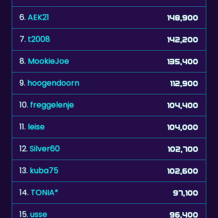
6.
AEK21
148,900
7.
t2008
142,200
8.
MookieJoe
135,400
9.
hoogendoorn
112,900
10.
freggelenje
104,400
11.
leise
104,000
12.
Silver60
102,700
13.
kuba75
102,600
14.
TONIA*
97,100
15.
usse
96,400