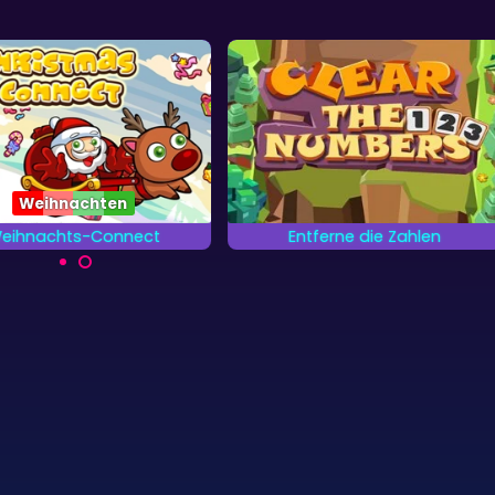
Entferne die Zahlen
Mahjong klassisch
Entferne so schnell wie
100 unterschiedliche Level in
möglich alle Zahlen.
diesem klassischen Mahjongg
Spiel.