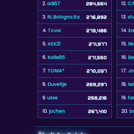
2.
adi67
12.
C.
284,664
3.
RL.Bologna.Ita
13.
st
276,892
4.
Tονια
14.
ka
273,486
5.
AEK21
15.
Ni
271,977
6.
Kalle66
16.
Be
271,560
7.
TONIA*
17.
Jo
270,037
8.
Duveltje
18.
le
269,297
9.
usse
19.
fa
268,216
10.
jochen
20.
b
267,410