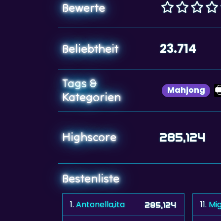
Bewerte
23.714
Beliebtheit
Tags &
Mahjong
Kategorien
Highscore
285,124
Bestenliste
1.
Antonella,ita
11.
Mi
285,124