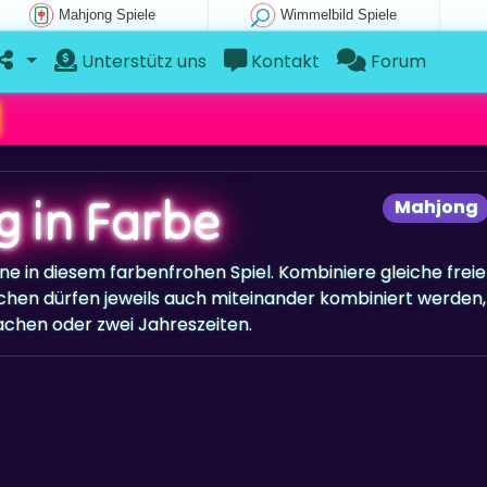
Mahjong Spiele
Wimmelbild Spiele
Unterstütz uns
Kontakt
Forum
 in Farbe
Mahjong
ine in diesem farbenfrohen Spiel. Kombiniere gleiche freie
chen dürfen jeweils auch miteinander kombiniert werden,
achen oder zwei Jahreszeiten.