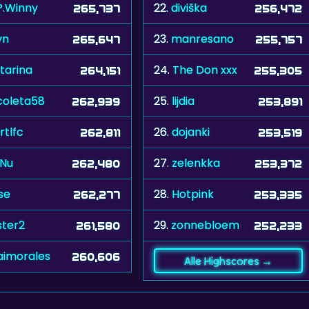
P.Winny
22.
diviška
265,737
256,472
vn
23.
manresano
265,647
255,757
tarina
24.
The Don xxx
264,151
255,305
coleta58
25.
lijdia
262,939
253,891
rtlfc
26.
dojanki
262,811
253,519
Nu
27.
zelenkka
262,480
253,372
ise
28.
Hotpink
262,277
253,335
ster2
29.
zonnebloem
261,580
252,233
aimorales
260,606
Alle Highscores →