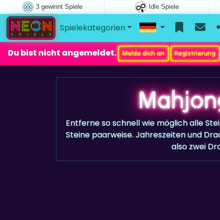
3 gewinnt Spiele
Idle Spiele
Spielekategorien
Du bist nicht angemeldet.
Melde dich an
Registrierung
Mahjong
Entferne so schnell wie möglich alle Ste
Steine paarweise. Jahreszeiten und Dra
also zwei Dr