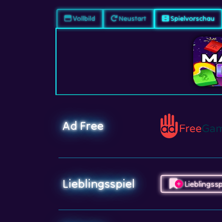
Vollbild
Neustart
Spielvorschau
Ad Free
Lieblingsspiel
Lieblingssp