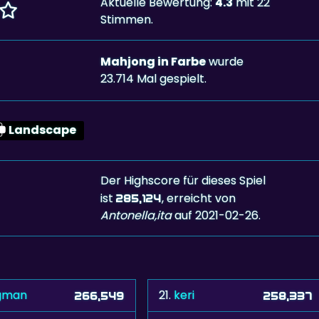
Aktuelle Bewertung:
4.3
mit 22
Stimmen.
Mahjong in Farbe
wurde
23.714 Mal gespielt.
Landscape
Der Highscore für dieses Spiel
ist
, erreicht von
285,124
Antonella,ita
auf 2021-02-26.
gman
21.
keri
266,549
258,337