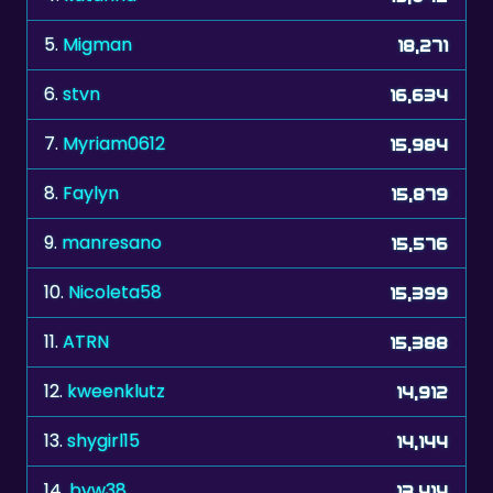
6.
stvn
16,634
7.
Myriam0612
15,984
8.
Faylyn
15,879
9.
manresano
15,576
10.
Nicoleta58
15,399
11.
ATRN
15,388
12.
kweenklutz
14,912
13.
shygirl15
14,144
14.
bvw38
13,414
15.
ronald187
12,839