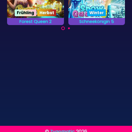
Schneekönigin 5
Weihnachtsbuster
Entferne alle
Alle Drachen wurden
Christbaumkugeln so
von der
schnell du kannst.
Schneekönigin
eingefroren. Dein Job
ist es, sie zu befreien.
©
Zygomatic
2026