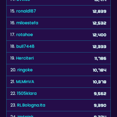
16.
miloestefa
12,532
17.
rotahoe
12,400
18.
bull7448
12,333
19.
Herciteri
11,786
20.
ringoke
10,784
21.
MLMinVA
10,378
22.
1505klara
9,562
23.
RL.Bologna.Ita
9,390
24.
Hotpink
9,234
25.
Prokorsho Pal
8,905