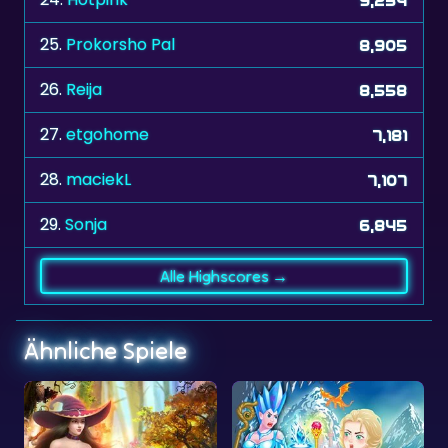
26.
Reija
8,558
27.
etgohome
7,181
28.
maciekL
7,107
29.
Sonja
6,845
Alle Highscores →
Ähnliche Spiele
Kein Zeitlimit
Winter
Weihnachten