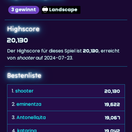
Highscore
20,130
Der Highscore für dieses Spiel ist
, erreicht
20,130
von
shooter
auf 2024-07-23.
Bestenliste
1.
shooter
20,130
2.
eminentza
19,622
3.
Antonella,ita
19,067
4.
katarina
19,042
5.
Migman
18,271