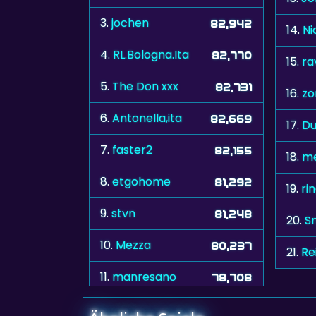
3.
jochen
82,942
14.
Ni
4.
RL.Bologna.Ita
82,770
15.
ra
5.
The Don xxx
82,731
16.
z
6.
Antonella,ita
82,669
17.
Du
7.
faster2
82,155
18.
m
8.
etgohome
81,292
19.
ri
9.
stvn
81,248
20.
S
10.
Mezza
80,237
21.
Re
11.
manresano
78,708