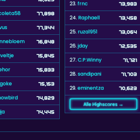
23.
frnc
73,983
coleta58
77,898
24.
Raphaell
73,458
vus
77,344
25.
ruza1951
73,064
onnebloem
76,848
26.
jday
72,535
veltje
75,845
27.
C.P.Winny
71,721
ehor
75,833
28.
sandipani
71,703
ngoke
75,153
29.
eminentza
70,623
nowbird
74,829
Alle Highscores →
ija
74,445