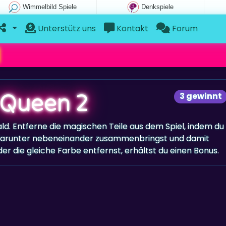
Wimmelbild Spiele
Denkspiele
Unterstütz uns
Kontakt
Forum
 Queen 2
3 gewinnt
. Entferne die magischen Teile aus dem Spiel, indem du
e darunter nebeneinander zusammenbringst und damit
er die gleiche Farbe entfernst, erhältst du einen Bonus.