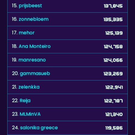
16.
zonnebloem
135,335
17.
mehor
125,139
18.
Ana Monteiro
124,758
19.
manresano
124,066
20.
gammasueb
123,269
21.
zelenkka
122,941
22.
Reija
122,787
23.
MLMinVA
121,340
24.
salonika greece
119,586
25.
Mary B
119,184