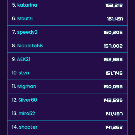
6.
Mautzi
161,491
7.
speedy2
160,205
8.
Nicoleta58
157,002
9.
AEK21
152,888
10.
stvn
151,745
11.
Migman
150,038
12.
Silver60
143,596
13.
miro52
141,487
14.
shooter
141,262
15.
prijsbeest
137,845