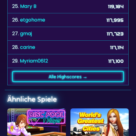
26.
etgohome
117,995
27.
gmaj
117,723
28.
carine
117,114
29.
Myriam0612
117,100
Alle Highscores →
Ähnliche Spiele
Kreispool
Weltstädte
Versteck