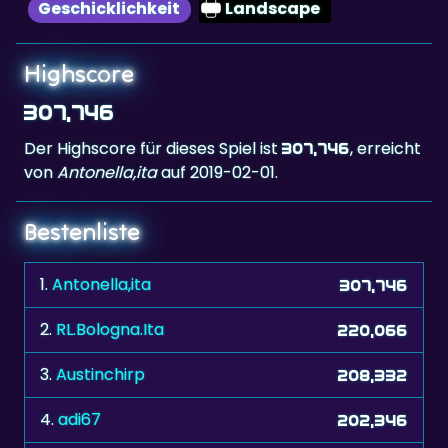
Highscore
307,746
Der Highscore für dieses Spiel ist
, erreicht
307,746
von
Antonella,ita
auf 2019-02-01.
Bestenliste
1.
Antonella,ita
307,746
2.
RL.Bologna.Ita
220,066
3.
Austinchirp
208,332
4.
adi67
202,346
5.
katarina
163,218