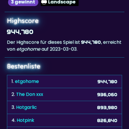
3 gewinnt
Landscape
Highscore
944,780
Der Highscore für dieses Spiel ist
, erreicht
944,780
von
etgohome
auf 2023-03-03.
Bestenliste
1.
etgohome
944,780
2.
The Don xxx
936,060
3.
Hotgarlic
893,980
4.
Hotpink
826,840