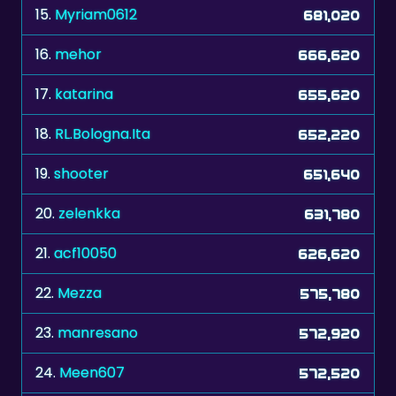
15.
Myriam0612
681,020
16.
mehor
666,620
17.
katarina
655,620
18.
RL.Bologna.Ita
652,220
19.
shooter
651,640
20.
zelenkka
631,780
21.
acf10050
626,620
22.
Mezza
575,780
23.
manresano
572,920
24.
Meen607
572,520