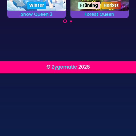
Frühling
Herbst
Weihnachten
Forest Queen
Weihnachtsbuster
Züchte magische
Entferne alle
Wesen im Dunklen
Christbaumkugeln so
Wald.
schnell du kannst.
©
Zygomatic
2026