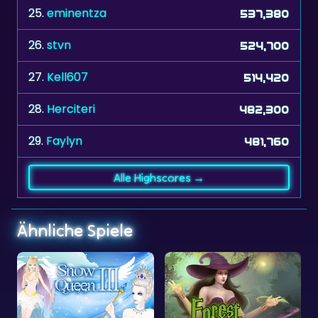
25.
eminentza
537,380
26.
stvn
524,700
27.
Kell607
514,420
28.
Herciteri
482,300
29.
Faylyn
481,760
Alle Highscores →
Ähnliche Spiele
Kein Zeitlimit