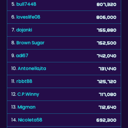
5.
bull7448
807,320
6.
loveslife08
806,000
7.
dojanki
755,880
8.
Brown Sugar
752,500
9.
adi67
742,040
10.
Antonella,ita
731,440
11.
rbbt88
725,720
12.
C.P.Winny
717,080
13.
Migman
712,640
14.
Nicoleta58
692,300