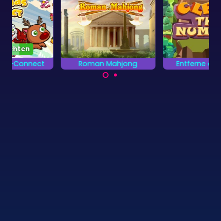
Roman Mahjong
Entferne die Zahlen
Entdecke das antike
Entferne so schnell
Rom.
wie möglich alle
Zahlen.