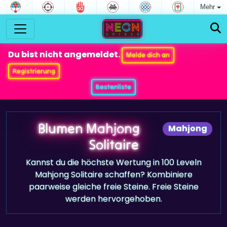
Mehr
Du bist nicht angemeldet.
Melde dich an
Registrierung
Bestenliste
Blumen Mahjong
Mahjong
Solitaire
Kannst du die höchste Wertung in 100 Leveln
Mahjong Solitaire schaffen? Kombiniere
paarweise gleiche freie Steine. Freie Steine
werden hervorgehoben.