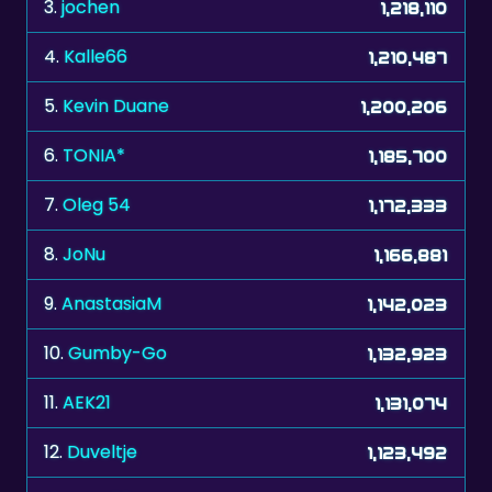
3.
jochen
1,218,110
4.
Kalle66
1,210,487
5.
Kevin Duane
1,200,206
6.
TONIA*
1,185,700
7.
Oleg 54
1,172,333
8.
JoNu
1,166,881
9.
AnastasiaM
1,142,023
10.
Gumby-Go
1,132,923
11.
AEK21
1,131,074
12.
Duveltje
1,123,492