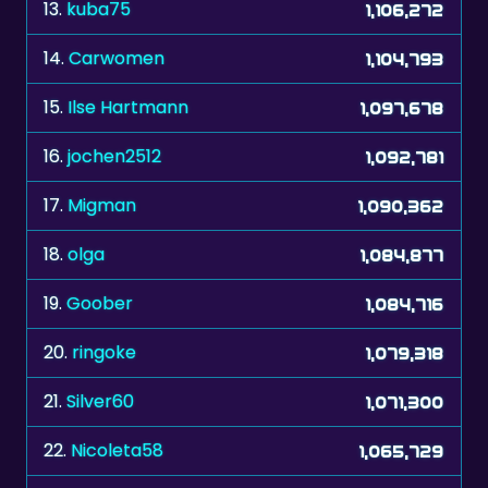
13.
kuba75
1,106,272
14.
Carwomen
1,104,793
15.
Ilse Hartmann
1,097,678
16.
jochen2512
1,092,781
17.
Migman
1,090,362
18.
olga
1,084,877
19.
Goober
1,084,716
20.
ringoke
1,079,318
21.
Silver60
1,071,300
22.
Nicoleta58
1,065,729