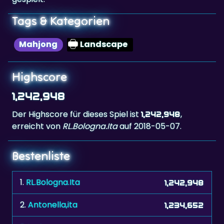
Tags & Kategorien
Mahjong
Landscape
Highscore
1,242,948
Der Highscore für dieses Spiel ist
,
1,242,948
erreicht von
RL.Bologna.Ita
auf 2018-05-07.
Bestenliste
1.
RL.Bologna.Ita
1,242,948
2.
Antonella,ita
1,234,652