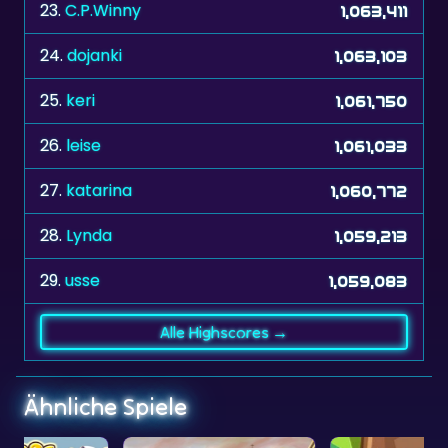
23.
C.P.Winny
1,063,411
24.
dojanki
1,063,103
25.
keri
1,061,750
26.
leise
1,061,033
27.
katarina
1,060,772
28.
Lynda
1,059,213
29.
usse
1,059,083
Alle Highscores →
Ähnliche Spiele