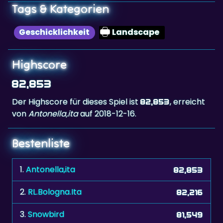
Tags & Kategorien
Geschicklichkeit
Landscape
Highscore
82,853
Der Highscore für dieses Spiel ist
, erreicht
82,853
von
Antonella,ita
auf 2018-12-16.
Bestenliste
1.
Antonella,ita
82,853
2.
RL.Bologna.Ita
82,216
3.
Snowbird
81,549