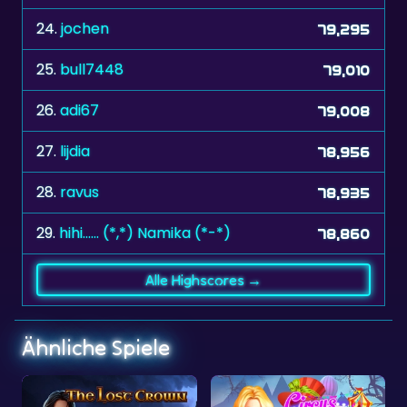
24.
jochen
79,295
25.
bull7448
79,010
26.
adi67
79,008
27.
lijdia
78,956
28.
ravus
78,935
29.
hihi...... (*,*) Namika (*-*)
78,860
Alle Highscores →
Ähnliche Spiele