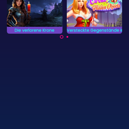
Weihnachten
Versteckte Gegenstände im Zirkus
Weihnachtsgeheimnisse
Finde so schnell wie
Löse die
möglich alle
Weihnachtsgeheimni
versteckten Objekte
sse und finde alle
im Zirkus.
versteckten Dinge.