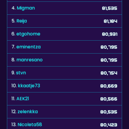
4.
Migman
81,535
5.
Reija
81,184
6.
etgohome
80,931
7.
eminentza
80,795
8.
manresano
80,795
9.
stvn
80,754
10.
kkaatje73
80,669
11.
AEK21
80,566
12.
zelenkka
80,535
13.
Nicoleta58
80,423