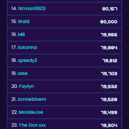
14.
hitman0603
80,157
15.
Wald
80,000
16.
Mili
79,966
17.
katarina
79,884
18.
speedy2
79,812
19.
usse
79,703
20.
Faylyn
79,532
21.
zonnebloem
79,528
22.
MookieJoe
79,499
23.
The Don xxx
79,304