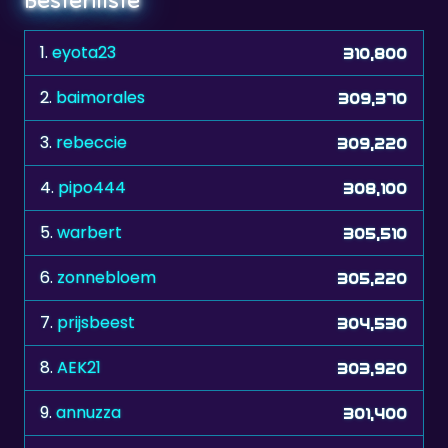
1.
eyota23
310,800
2.
baimorales
309,370
3.
rebeccie
309,220
4.
pipo444
308,100
5.
warbert
305,510
6.
zonnebloem
305,220
7.
prijsbeest
304,530
8.
AEK21
303,920
9.
annuzza
301,400
10.
RL.Bologna.Ita
299,780