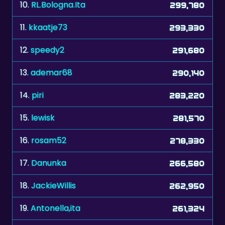
11.
kkaatje73
293,330
12.
speedy2
291,680
13.
ademar68
290,140
14.
piri
283,220
15.
lewisk
281,570
16.
rosam52
278,330
17.
Danunka
266,580
18.
JackieWillis
262,950
19.
Antonella,ita
261,324
20.
BOBCE
260,560