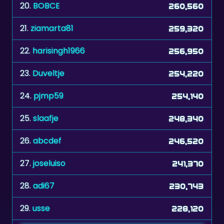
21.
ziamarta81
259,320
22.
harisingh1966
256,950
23.
Duveltje
254,220
24.
pjmp59
254,140
25.
slaafje
248,340
26.
abcdef
246,520
27.
joseluiso
241,370
28.
adi67
230,743
29.
usse
228,120
Alle Highscores →