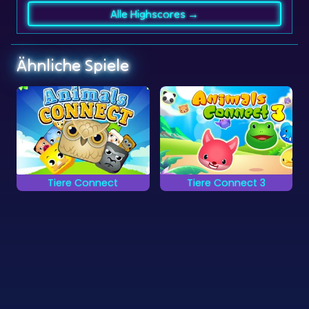
Ähnliche Spiele
Tiere Connect
Tiere Connect 3
Kombiniere die Tiere
Kombiniere die Tiere
und versuche sie alle
und versuche sie alle
zu entfernen.
zu entfernen.
©
Zygomatic
2026