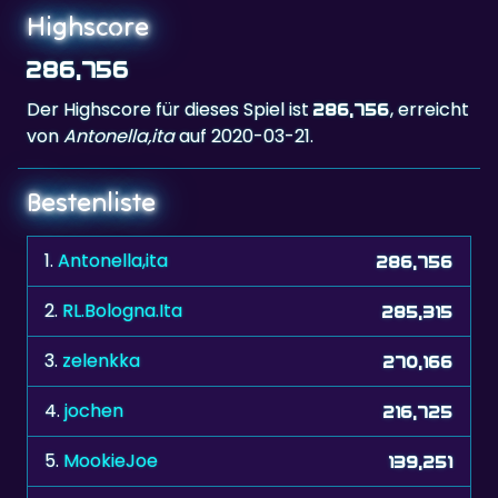
Highscore
286,756
Der Highscore für dieses Spiel ist
, erreicht
286,756
von
Antonella,ita
auf 2020-03-21.
Bestenliste
1.
Antonella,ita
286,756
2.
RL.Bologna.Ita
285,315
3.
zelenkka
270,166
4.
jochen
216,725
5.
MookieJoe
139,251