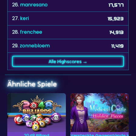
26.
manresano
17,577
27.
keri
15,923
28.
frenchee
14,913
29.
zonnebloem
11,419
Alle Highscores →
Ähnliche Spiele
Frühling
Versteckte Gegenstände im Mittelalterschloss
Blumengarten