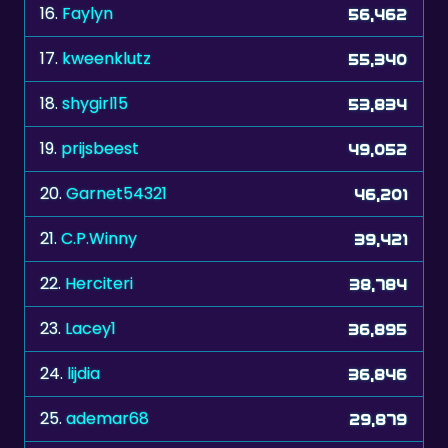
16.
Faylyn
56,462
17.
kweenklutz
55,340
18.
shygirl15
53,834
19.
prijsbeest
49,052
20.
Garnet54321
46,201
21.
C.P.Winny
39,421
22.
Herciteri
38,784
23.
Lacey1
36,895
24.
lijdia
36,846
25.
ademar68
29,879