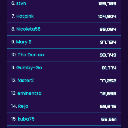
6.
stvn
129,789
7.
Hotpink
104,904
8.
Nicoleta58
99,084
9.
Mary B
97,734
10.
The Don xxx
93,749
11.
Gumby-Go
81,774
12.
faster2
77,252
13.
eminentza
72,698
14.
Reija
69,375
15.
kuba75
65,651