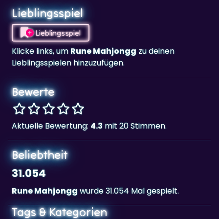
Lieblingsspiel
Klicke links, um
Rune Mahjongg
zu deinen
Lieblingsspielen hinzuzufügen.
Bewerte
Aktuelle Bewertung:
4.3
mit 20 Stimmen.
Beliebtheit
31.054
Rune Mahjongg
wurde 31.054 Mal gespielt.
Tags & Kategorien
Mahjong
Landscape