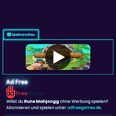
Spielvorschau
Ad Free
Willst du
Rune Mahjongg
ohne Werbung spielen?
Abonnieren und spielen unter
adfreegames.de
.
Lieblingsspiel