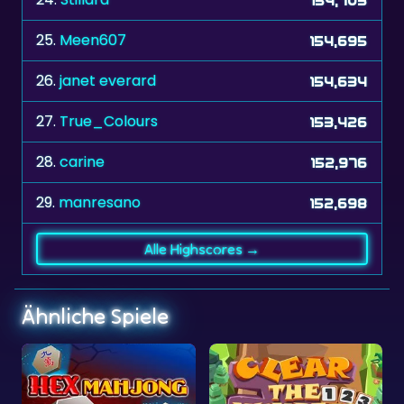
26.
janet everard
154,634
27.
True_Colours
153,426
28.
carine
152,976
29.
manresano
152,698
Alle Highscores →
Ähnliche Spiele