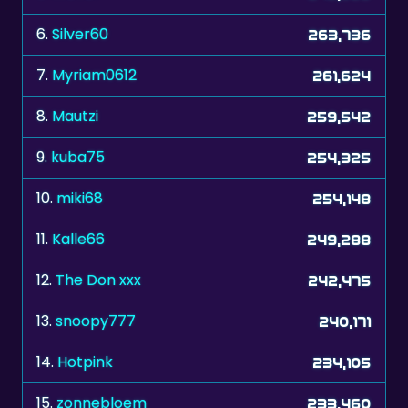
7.
Myriam0612
261,624
8.
Mautzi
259,542
9.
kuba75
254,325
10.
miki68
254,148
11.
Kalle66
249,288
12.
The Don xxx
242,475
13.
snoopy777
240,171
14.
Hotpink
234,105
15.
zonnebloem
233,460
16.
manresano
230,151