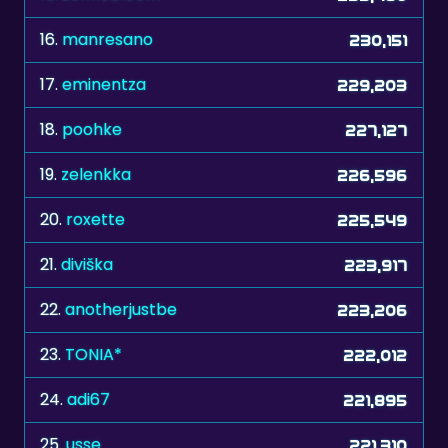
17.
eminentza
229,203
18.
poohke
227,127
19.
zelenkka
226,596
20.
roxette
225,549
21.
diviška
223,917
22.
anotherjustbe
223,206
23.
TONIA*
222,012
24.
adi67
221,895
25.
usse
221,310
26.
stvn
218,430