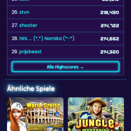
27.
shooter
214,722
28.
hihi...... (*,*) Namika (*-*)
214,662
29.
prijsbeest
214,320
Alle Highscores →
Ähnliche Spiele
eise
Dschungelgeheimnisse
2048 Billard