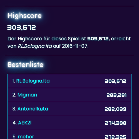
303,672
Der Highscore für dieses Spiel ist
, erreicht
303,672
von
RL.Bologna.Ita
auf 2016-11-07.
Bestenliste
1.
RL.Bologna.Ita
303,672
2.
Migman
283,281
3.
Antonella,ita
282,039
4.
AEK21
274,398
5.
mehor
272,325
6.
Silver60
263,736