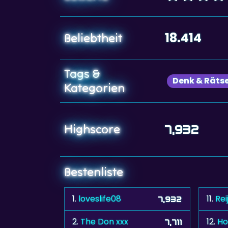
18.414
Beliebtheit
Tags &
Denk & Rätse
Kategorien
Highscore
7,932
Bestenliste
1.
loveslife08
11.
Rei
7,932
2.
The Don xxx
12.
Ho
7,711