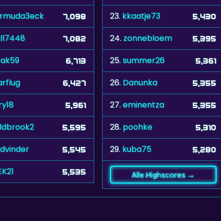
rmuda3eck
23.
kkaatje73
7,098
5,430
ll7448
24.
zonnebloem
7,082
5,395
rak59
25.
summer26
6,713
5,361
arflug
26.
Danunka
6,427
5,355
ry18
27.
eminentza
5,961
5,355
eldbrook2
28.
poohke
5,595
5,310
dvinder
29.
kuba75
5,545
5,280
EK21
5,535
Alle Highscores →