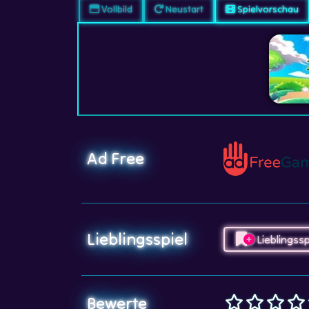
Vollbild
Neustart
Spielvorschau
Ad Free
Lieblingsspiel
Lieblingssp
Bewerte