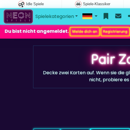
Idle Spiele
Spiele-Klassiker
Spielekategorien
Du bist nicht angemeldet.
Melde dich an
Registrierung
Pair Z
Decke zwei Karten auf. Wenn sie die gl
nicht, probiere es