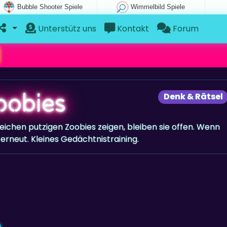
Bubble Shooter Spiele
Wimmelbild Spiele
Unterstütz uns
Kontakt
Forum
oobies
Denk & Rätsel
eichen putzigen Zoobies zeigen, bleiben sie offen. Wenn
 erneut. Kleines Gedächtnistraining.