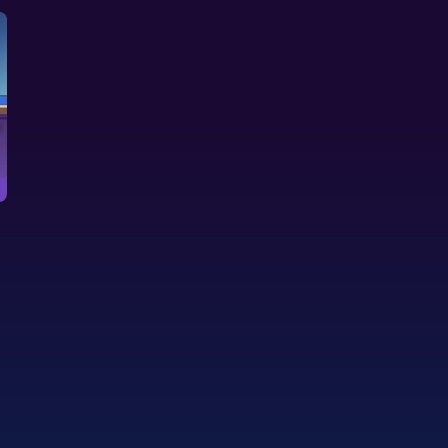
Frühling
Versteckte Gegenstände im Mittelalterschloss
Blumengart
Finde die verste
Kannst du die versteckten Teile
Alphabete in 
finden und alle gesuchten
Blumengärte
Gegenstände
vervollständigen?