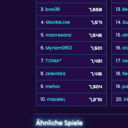
3.
bvw38
13.
Be
7,658
4.
MookieJoe
14.
bu
7,571
5.
manresano
15.
al
7,546
6.
Myriam0612
16.
st
7,501
7.
TONIA*
17.
te
7,431
8.
zelenkka
18.
fi
7,416
9.
mehor
19.
pa
7,304
10.
maciekL
20.
A
7,270
Ähnliche Spiele