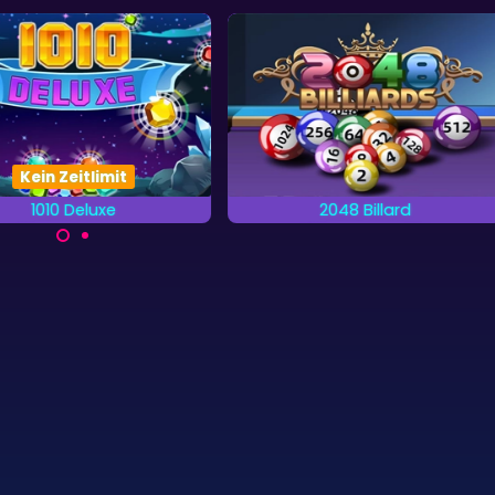
Kein Zeitlimit
1010 Deluxe
2048 Billard
uche in diesem 1010 Spiel
Ein Billard Spiel kombiniert mit
beste Wertung zu erringen.
einem 2048 Spiel.