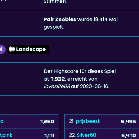
Stimmen.
Pair Zoobies
wurde 18.414 Mal
gespielt.
l
Landscape
Der Highscore für dieses Spiel
ist
, erreicht von
7,932
loveslife08
auf 2020-06-16.
ja
21.
prijsbeest
7,260
5,495
tpink
22.
Silver60
7,171
5,470