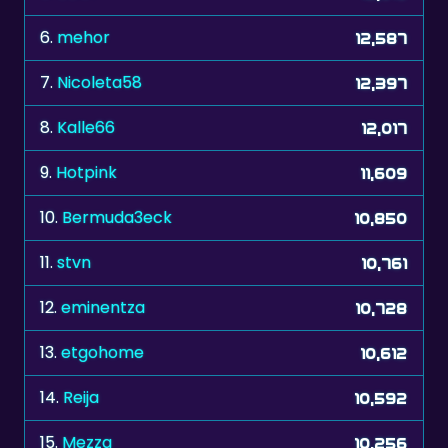
7.
Nicoleta58
12,397
8.
Kalle66
12,017
9.
Hotpink
11,609
10.
Bermuda3eck
10,850
11.
stvn
10,761
12.
eminentza
10,728
13.
etgohome
10,612
14.
Reija
10,592
15.
Mezza
10,256
16.
The Don xxx
10,100