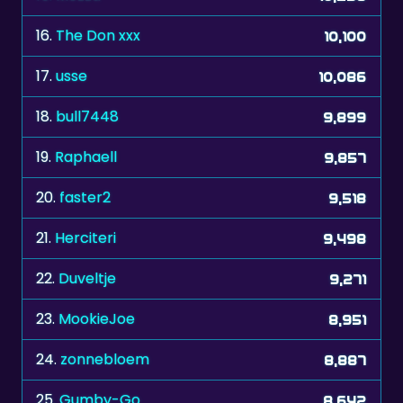
17.
usse
10,086
18.
bull7448
9,899
19.
Raphaell
9,857
20.
faster2
9,518
21.
Herciteri
9,498
22.
Duveltje
9,271
23.
MookieJoe
8,951
24.
zonnebloem
8,887
25.
Gumby-Go
8,642
26.
jochen2512
8,498