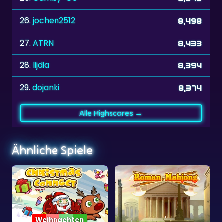
27.
ATRN
8,433
28.
lijdia
8,394
29.
dojanki
8,374
Alle Highscores →
Ähnliche Spiele
Roman Mahjong
Entferne die Zahlen