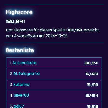
180,941
Der Highscore für dieses Spiel ist
, erreicht
180,941
von
Antonella,ita
auf 2024-10-26.
Bestenliste
1.
Antonella,ita
180,941
2.
RL.Bologna.Ita
16,029
3.
katarina
15,919
4.
Silver60
13,464
5.
adi67
12,616
6.
mehor
12,587