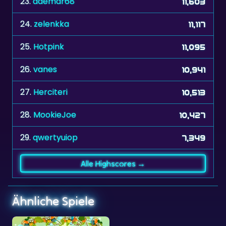
25.
Hotpink
11,095
26.
vanes
10,941
27.
Herciteri
10,513
28.
MookieJoe
10,427
29.
qwertyuiop
7,349
Alle Highscores →
Ähnliche Spiele