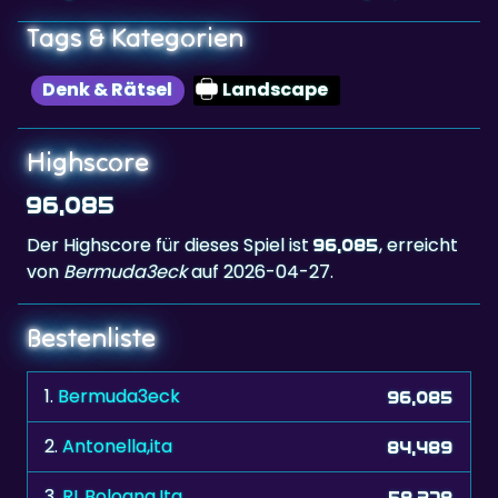
Denk & Rätsel
Landscape
Highscore
96,085
Der Highscore für dieses Spiel ist
, erreicht
96,085
von
Bermuda3eck
auf 2026-04-27.
Bestenliste
1.
Bermuda3eck
96,085
2.
Antonella,ita
84,489
3.
RL.Bologna.Ita
58,378
4.
stvn
48,285