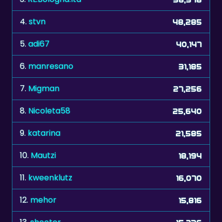
5.
adi67
40,147
6.
manresano
31,185
7.
Migman
27,256
8.
Nicoleta58
25,640
9.
katarina
21,585
10.
Mautzi
18,194
11.
kweenklutz
16,070
12.
mehor
15,816
13.
shooter
15,736
14.
eminentza
15,516