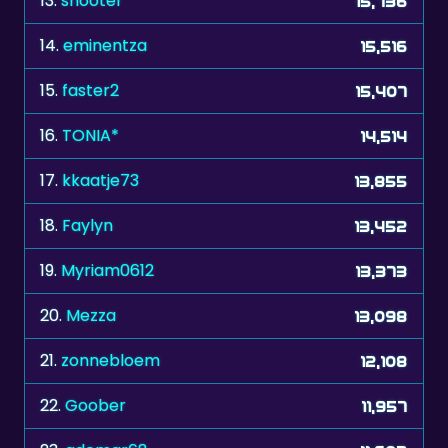
15.
faster2
15,407
16.
TONIA*
14,514
17.
kkaatje73
13,855
18.
Faylyn
13,452
19.
Myriam0612
13,373
20.
Mezza
13,098
21.
zonnebloem
12,108
22.
Goober
11,957
23.
ademar68
11,603
24.
zelenkka
11,117