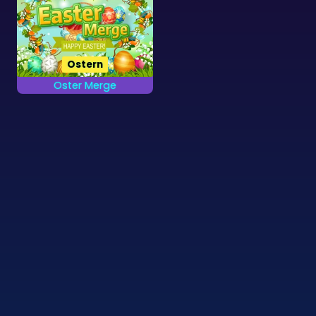
Ostern
Oster Merge
Erreiche so schnell
wie möglich das Ziel,
indem du gleiche
Ostereier verschmilzt.
©
Zygomatic
2026