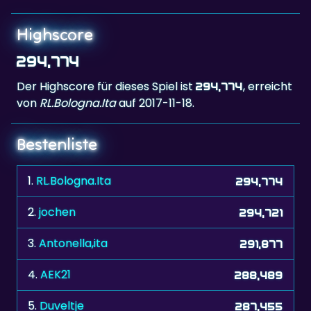
294,774
Der Highscore für dieses Spiel ist
, erreicht
294,774
von
RL.Bologna.Ita
auf 2017-11-18.
Bestenliste
1.
RL.Bologna.Ita
294,774
2.
jochen
294,721
3.
Antonella,ita
291,877
4.
AEK21
288,489
5.
Duveltje
287,455
6.
Silver60
286,569