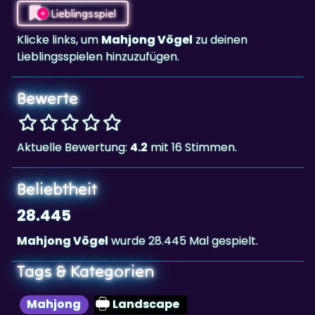
Klicke links, um
Mahjong Vögel
zu deinen
Lieblingsspielen hinzuzufügen.
Bewerte
Aktuelle Bewertung:
4.2
mit 16 Stimmen.
Beliebtheit
28.445
Mahjong Vögel
wurde 28.445 Mal gespielt.
Tags & Kategorien
Mahjong
Landscape
Highscore