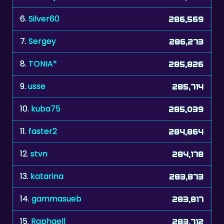
7.
Sergey
286,273
8.
TONIA*
285,826
9.
usse
285,714
10.
kuba75
285,039
11.
faster2
284,864
12.
stvn
284,178
13.
katarina
283,873
14.
gammasueb
283,817
15.
Raphaell
283,712
16.
lijdia
283,370