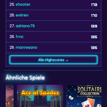
25.
shooter
173
26.
evilren
170
27.
adriano79
139
28.
frnc
135
29.
manresano
135
Alle Highscores →
Ähnliche Spiele