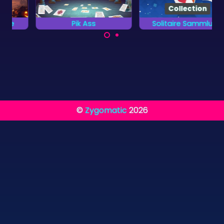
Collection
Pik Ass
Solitaire Sammlung
Finde das Pik Ass in
Spiele die 13
diesem Tripeaks
verschiedenen
Spiel.
Kartenspiele.
©
Zygomatic
2026