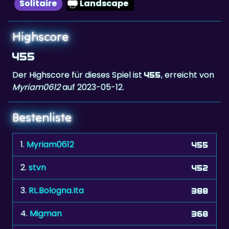
Solitaire
Landscape
Highscore
455
Der Highscore für dieses Spiel ist
, erreicht von
455
Myriam0612
auf 2023-05-12.
Bestenliste
1.
Myriam0612
455
2.
stvn
452
3.
RL.Bologna.Ita
388
4.
Migman
368