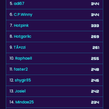
5.
adi67
344
6.
C.P.Winny
344
7.
Hotpink
333
8.
Hotgarlic
269
9.
TÃ¤zzi
261
10.
Raphaell
255
11.
faster2
248
12.
shygirl15
246
13.
Josie1
242
14.
Mindae25
234