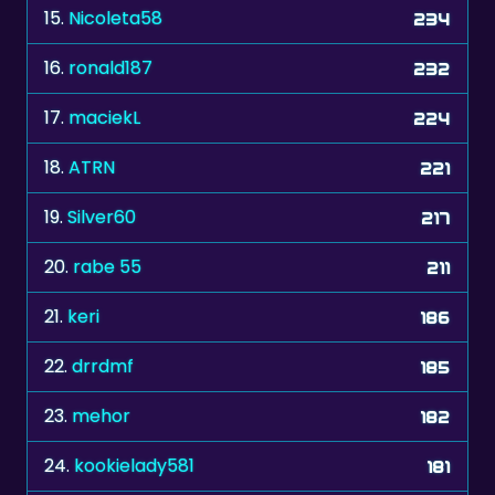
15.
Nicoleta58
234
16.
ronald187
232
17.
maciekL
224
18.
ATRN
221
19.
Silver60
217
20.
rabe 55
211
21.
keri
186
22.
drrdmf
185
23.
mehor
182
24.
kookielady581
181