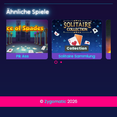
Ähnliche Spiele
Collection
Solitaire Sammlung
Ägypten Solitaire
Spiele die 13
Viel Spaß bei 100
verschiedenen
Leveln Solitaire im
Kartenspiele.
Alten Ägypten.
©
Zygomatic
2026