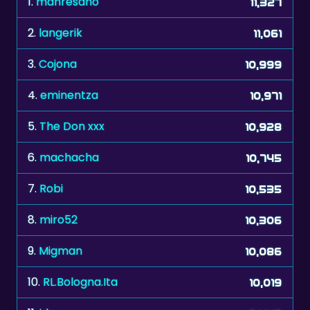
1.
manresano
11,327
2.
langerik
11,061
3.
Cojona
10,999
4.
eminentza
10,971
5.
The Don xxx
10,928
6.
machacha
10,745
7.
Robi
10,535
8.
miro52
10,306
9.
Migman
10,086
10.
RL.Bologna.Ita
10,019