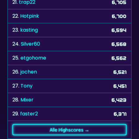
21.
trap22
6,705
22.
Hotpink
6,700
23.
kasting
6,594
24.
Silver60
6,568
25.
etgohome
6,562
26.
jochen
6,521
27.
Tony
6,451
28.
Mixer
6,423
29.
faster2
6,371
Alle Highscores →