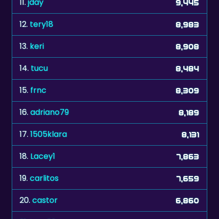
11.
jday
9,445
12.
tery18
8,983
13.
keri
8,908
14.
tucu
8,484
15.
frnc
8,309
16.
adriano79
8,189
17.
1505klara
8,131
18.
Lacey1
7,863
19.
carlitos
7,659
20.
castor
6,860