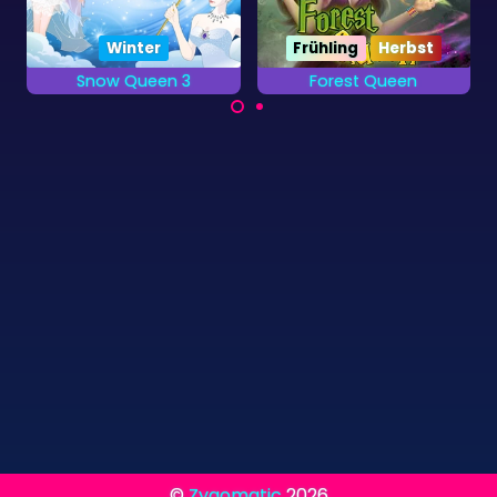
Forest Queen
Snow Queen 2
Züchte magische
Befreie die Elfen, die
Wesen im Dunklen
von der
Wald.
Schneek&ouml;nigin
gefangen wurden.
©
Zygomatic
2026