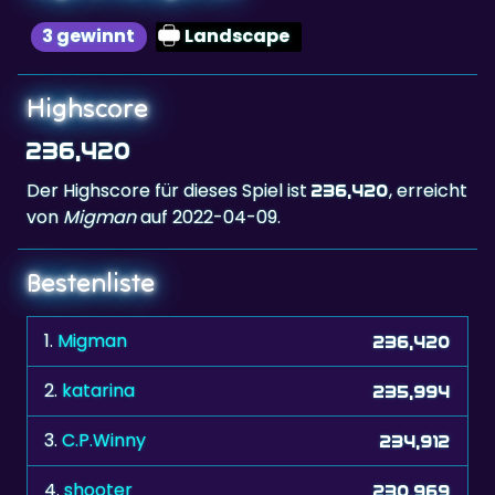
Highscore
236,420
Der Highscore für dieses Spiel ist
, erreicht
236,420
von
Migman
auf 2022-04-09.
Bestenliste
1.
Migman
236,420
2.
katarina
235,994
3.
C.P.Winny
234,912
4.
shooter
230,969
5.
Antonella,ita
228,180