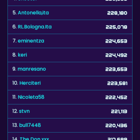
6.
RL.Bologna.Ita
225,078
7.
eminentza
224,653
8.
keri
224,492
9.
manresano
223,653
10.
Herciteri
223,581
11.
Nicoleta58
222,452
12.
stvn
221,113
13.
bull7448
220,436
14.
The Don xxx
217,689
15.
Rararaptor
216,796