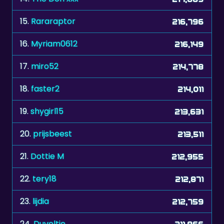
16.
Myriam0612
216,149
17.
miro52
214,778
18.
faster2
214,011
19.
shygirl15
213,631
20.
prijsbeest
213,511
21.
Dottie M
212,955
22.
tery18
212,871
23.
lijdia
212,759
24.
Duveltje
211,966
25.
enrica58
207,914