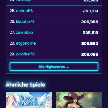
26.
kkaatje73
206,366
27.
zelenkka
205,613
28.
etgohome
203,350
29.
Wildfire70
203,056
Alle Highscores →
Ähnliche Spiele
Frühling
Herbst
Winter