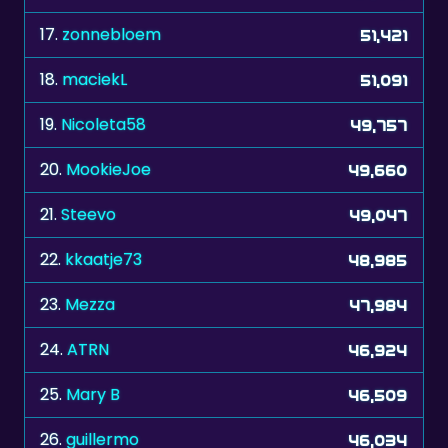
17.
zonnebloem
51,421
18.
maciekL
51,091
19.
Nicoleta58
49,757
20.
MookieJoe
49,660
21.
Steevo
49,047
22.
kkaatje73
48,985
23.
Mezza
47,984
24.
ATRN
46,924
25.
Mary B
46,509
26.
guillermo
46,034