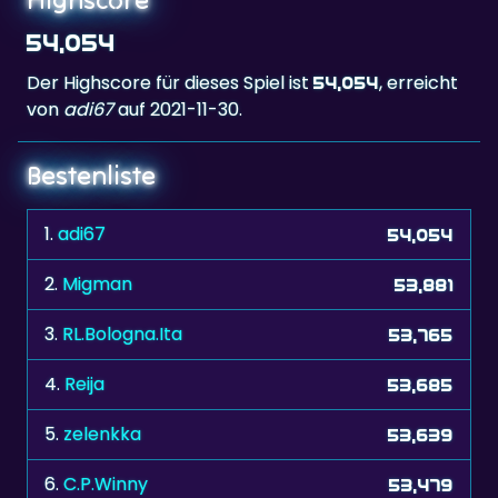
54,054
Der Highscore für dieses Spiel ist
, erreicht
54,054
von
adi67
auf 2021-11-30.
Bestenliste
1.
adi67
54,054
2.
Migman
53,881
3.
RL.Bologna.Ita
53,765
4.
Reija
53,685
5.
zelenkka
53,639
6.
C.P.Winny
53,479