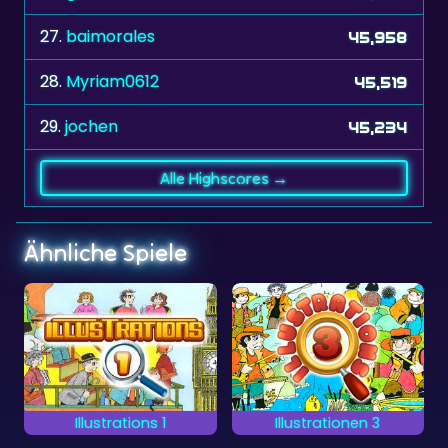
27.
baimorales
45,958
28.
Myriam0612
45,519
29.
jochen
45,234
Alle Highscores →
Ähnliche Spiele
Illustrations 1
Illustrationen 3