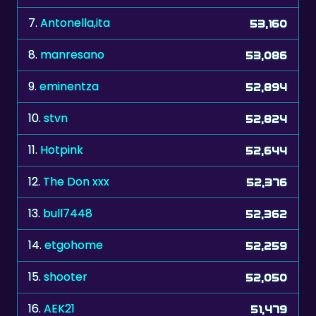
7.
Antonella,ita
53,160
8.
manresano
53,086
9.
eminentza
52,894
10.
stvn
52,824
11.
Hotpink
52,644
12.
The Don xxx
52,376
13.
bull7448
52,362
14.
etgohome
52,259
15.
shooter
52,050
16.
AEK21
51,479