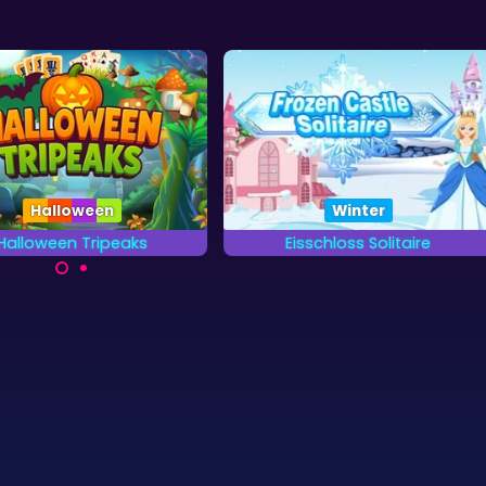
Winter
Halloween
Eisschloss Solitaire
Halloween Klondike
Klondike Solitaire Spiel für
erne alle Karten so schnell
Halloween.
möglich in diesem Winter
Tripeaks Kartenspiel.