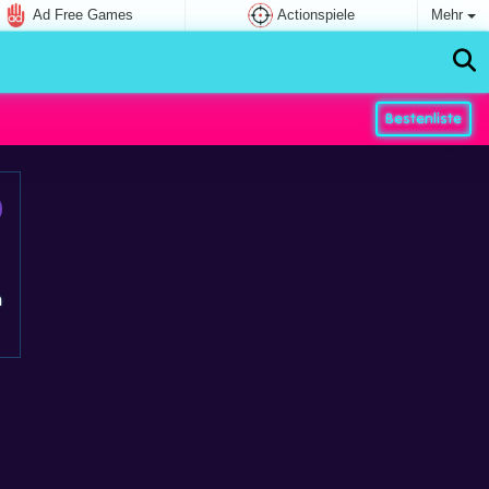
Ad Free Games
Actionspiele
Mehr
Bestenliste
n