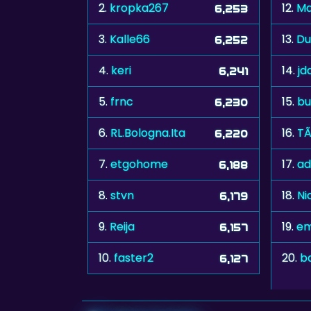
2.
kropka267
12.
Ma
6,253
3.
Kalle66
13.
Du
6,252
4.
keri
14.
jd
6,241
5.
frnc
15.
bu
6,230
6.
RL.Bologna.Ita
16.
TÃ
6,220
7.
etgohome
17.
ad
6,188
8.
stvn
18.
Ni
6,179
9.
Reija
19.
em
6,157
10.
faster2
20.
b
6,127