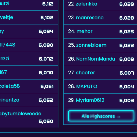
utzi
22.
zelenkka
6,112
6,039
veltje
23.
manresano
6,102
6,028
ay
24.
mehor
6,094
6,025
ll7448
25.
zonnebloem
6,080
6,022
¤zzi
26.
NomNomMandu
6,072
6,008
i67
27.
shooter
6,070
6,007
coleta58
28.
MAPUTO
6,061
6,004
inentza
29.
Myriam0612
6,052
6,003
abytumbleweede
Alle Highscores →
6,050