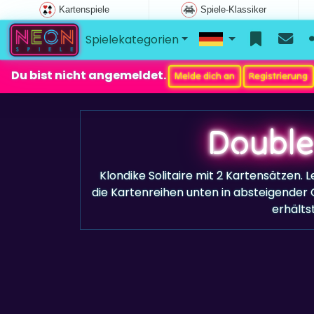
Kartenspiele
Spiele-Klassiker
Spielekategorien
Du bist nicht angemeldet.
Melde dich an
Registrierung
Double
Klondike Solitaire mit 2 Kartensätzen. 
die Kartenreihen unten in absteigender
erhälts