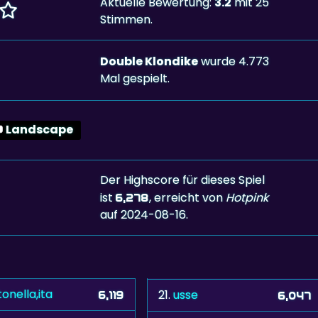
Aktuelle Bewertung:
3.2
mit 25
Stimmen.
Double Klondike
wurde 4.773
Mal gespielt.
Landscape
Der Highscore für dieses Spiel
ist
, erreicht von
Hotpink
6,278
auf 2024-08-16.
onella,ita
21.
usse
6,119
6,047