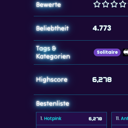
Bewerte
4.773
Beliebtheit
Tags &
Solitaire
Kategorien
Highscore
6,278
Bestenliste
1.
Hotpink
11.
Ant
6,278