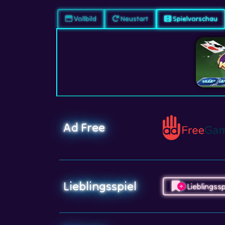
Vollbild
Neustart
Spielvorschau
Ad Free
Lieblingsspiel
Lieblingssp