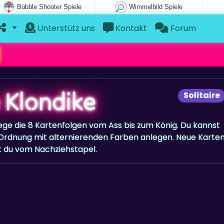
Bubble Shooter Spiele
Wimmelbild Spiele
Unterstütz uns
Kontakt
Forum
 Klondike
Solitaire
Lege die 8 Kartenfolgen vom Ass bis zum König. Du kannst
 Ordnung mit alternierenden Farben anlegen. Neue Karte
t du vom Nachziehstapel.