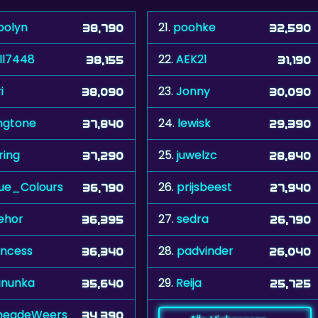
bolyn
21.
poohke
38,790
32,590
ll7448
22.
AEK21
38,155
31,190
i
23.
Jonny
38,090
30,090
ngtone
24.
lewisk
37,840
29,390
ring
25.
juwelzc
37,290
28,840
ue_Colours
26.
prijsbeest
36,790
27,940
ehor
27.
sedra
36,395
26,790
incess
28.
padvinder
36,340
26,040
nunka
29.
Reija
35,640
25,725
headeWeers
34,390