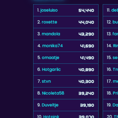
1.
joseluiso
11.
de
54,440
2.
roxette
12.
bu
44,040
3.
mandola
13.
far
43,290
4.
monika74
14.
Ri
41,690
5.
omaatje
15.
se
41,490
6.
Hotgarlic
16.
Tr
40,890
7.
stvn
17.
m
40,300
8.
Nicoleta58
18.
Pr
39,240
9.
Duveltje
19.
Da
39,190
10.
Hotpink
20.
T
39,070