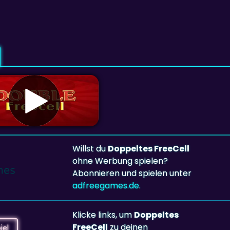
Willst du
Doppeltes FreeCell
ohne Werbung spielen?
Abonnieren und spielen unter
adfreegames.de
.
Klicke links, um
Doppeltes
FreeCell
zu deinen
iel