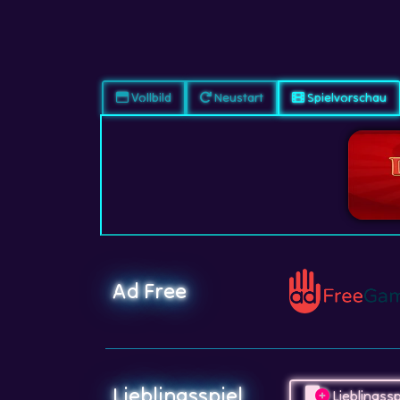
Vollbild
Neustart
Spielvorschau
Ad Free
Lieblingsspiel
Lieblingssp