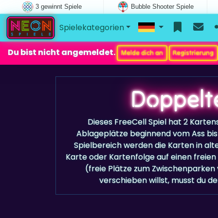
3 gewinnt Spiele
Bubble Shooter Spiele
Spielekategorien
Du bist nicht angemeldet.
Melde dich an
Registrierung
Doppelte
Dieses FreeCell Spiel hat 2 Karten
Ablageplätze beginnend vom Ass bis 
Spielbereich werden die Karten in al
Karte oder Kartenfolge auf einen freien 
(freie Plätze zum Zwischenparken 
verschieben willst, musst du 