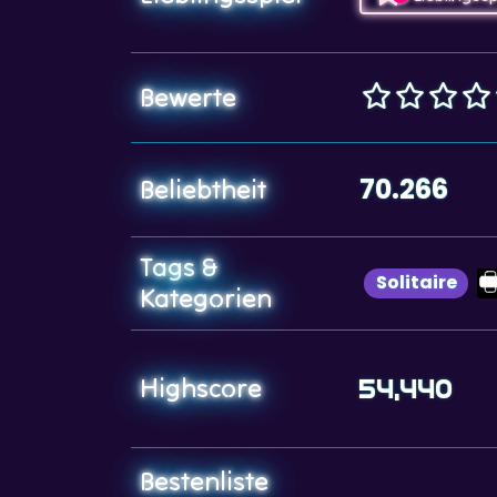
Bewerte
70.266
Beliebtheit
Tags &
Solitaire
Kategorien
Highscore
54,440
Bestenliste