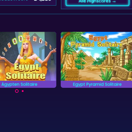
Alle Highscores →
ypt Pyramid Solitaire
Stonehenge Tripeaks
sisches Pyramid Solitaire
Entferne alle Karten in diesem
piel im Alten Ägypten.
Tripeaks-Solitaire-Spiel.