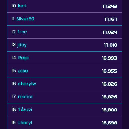
11.
Silver60
17,167
12.
frnc
17,024
13.
jday
17,010
14.
Reija
16,993
15.
usse
16,955
16.
cherylw
16,826
17.
mehor
16,826
18.
TÃ¤zzi
16,800
19.
cheryl
16,698
20.
manresano
16,684