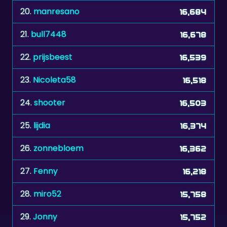
21.
bull7448
16,678
22.
prijsbeest
16,539
23.
Nicoleta58
16,518
24.
shooter
16,503
25.
lijdia
16,374
26.
zonnebloem
16,362
27.
Fenny
16,218
28.
miro52
15,758
29.
Jonny
15,752
Alle Highscores →