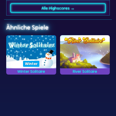
Ähnliche Spiele
Winter
Winter Solitaire
River Solitaire
Lege alle Karten in
Lege alle Karten so
diesem Winter
schnell wie möglich
Solitaire Spiel ab.
ab.
©
Zygomatic
2026