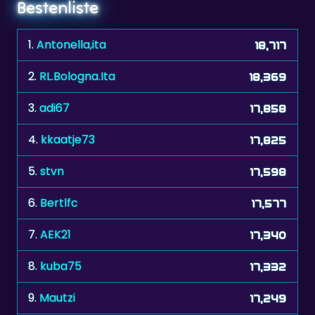
1.
Antonella,ita
18,717
2.
RL.Bologna.Ita
18,369
3.
adi67
17,858
4.
kkaatje73
17,825
5.
stvn
17,598
6.
Bertlfc
17,577
7.
AEK21
17,340
8.
kuba75
17,332
9.
Mautzi
17,249
10.
keri
17,243