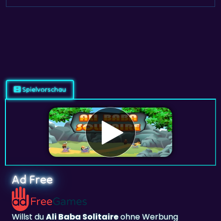
Spielvorschau
Ad Free
Willst du
Ali Baba Solitaire
ohne Werbung
spielen? Abonnieren und spielen unter
adfreegames.de
.