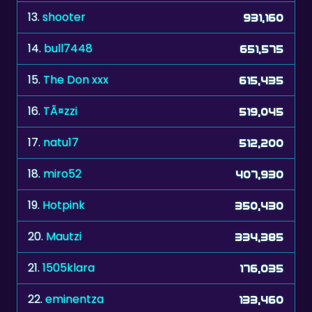
14.
bull7448
651,575
15.
The Don xxx
615,435
16.
TÃ¤zzi
519,045
17.
natu17
512,200
18.
miro52
407,930
19.
Hotpink
350,430
20.
Mautzi
334,385
21.
1505klara
176,035
22.
eminentza
133,460
23.
manresano
130,970