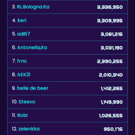
4.
keri
3,309,995
5.
adi67
3,081,215
6.
Antonella,ita
3,031,190
7.
frnc
2,390,255
8.
AEK21
2,010,340
9.
belle de beer
1,412,265
10.
Steevo
1,149,990
11.
Robi
1,026,555
12.
zelenkka
950,175
13.
shooter
931,160