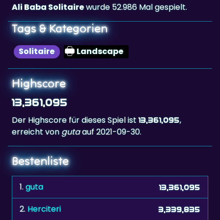
Tags & Kategorien
Solitaire
Landscape
Highscore
13,361,095
Der Highscore für dieses Spiel ist
,
13,361,095
erreicht von
guta
auf 2021-09-30.
Bestenliste
1.
guta
13,361,095
2.
Herciteri
3,339,835
3.
RL.Bologna.Ita
3,336,950