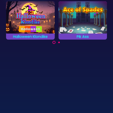
Halloween
Pik Ass
Halloween Tripeaks
Finde das Pik Ass in
Ein sehr gruseliges
diesem Tripeaks
Kartenspiel zu
Spiel.
Halloween.
©
Zygomatic
2026