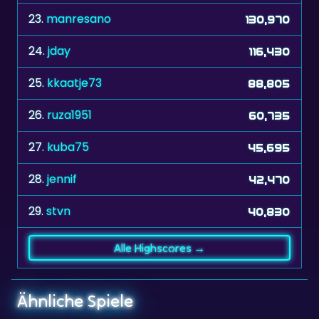
24.
jday
116,430
25.
kkaatje73
88,805
26.
ruza1951
60,735
27.
kuba75
45,695
28.
jennif
42,470
29.
stvn
40,830
Alle Highscores →
Ähnliche Spiele